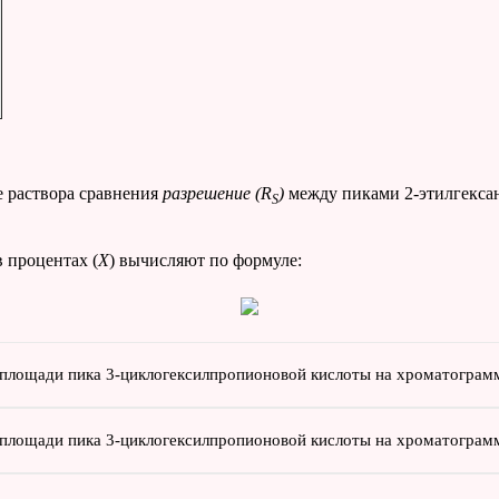
е раствора сравнения
разрешение (
R
)
между пиками 2-этилгекса
S
в процентах (
Х
) вычисляют по формуле:
 площади пика 3-циклогексилпропионовой кислоты на хроматограм
 площади пика 3-циклогексилпропионовой кислоты на хроматограмм