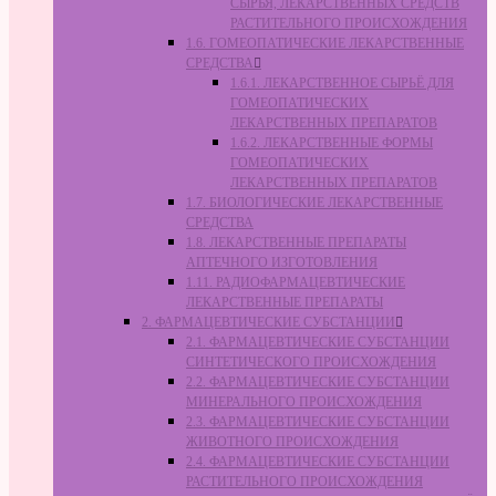
СЫРЬЯ, ЛЕКАРСТВЕННЫХ СРЕДСТВ
РАСТИТЕЛЬНОГО ПРОИСХОЖДЕНИЯ
1.6. ГОМЕОПАТИЧЕСКИЕ ЛЕКАРСТВЕННЫЕ
СРЕДСТВА
1.6.1. ЛЕКАРСТВЕННОЕ СЫРЬЁ ДЛЯ
ГОМЕОПАТИЧЕСКИХ
ЛЕКАРСТВЕННЫХ ПРЕПАРАТОВ
1.6.2. ЛЕКАРСТВЕННЫЕ ФОРМЫ
ГОМЕОПАТИЧЕСКИХ
ЛЕКАРСТВЕННЫХ ПРЕПАРАТОВ
1.7. БИОЛОГИЧЕСКИЕ ЛЕКАРСТВЕННЫЕ
СРЕДСТВА
1.8. ЛЕКАРСТВЕННЫЕ ПРЕПАРАТЫ
АПТЕЧНОГО ИЗГОТОВЛЕНИЯ
1.11. РАДИОФАРМАЦЕВТИЧЕСКИЕ
ЛЕКАРСТВЕННЫЕ ПРЕПАРАТЫ
2. ФАРМАЦЕВТИЧЕСКИЕ СУБСТАНЦИИ
2.1. ФАРМАЦЕВТИЧЕСКИЕ СУБСТАНЦИИ
СИНТЕТИЧЕСКОГО ПРОИСХОЖДЕНИЯ
2.2. ФАРМАЦЕВТИЧЕСКИЕ СУБСТАНЦИИ
МИНЕРАЛЬНОГО ПРОИСХОЖДЕНИЯ
2.3. ФАРМАЦЕВТИЧЕСКИЕ СУБСТАНЦИИ
ЖИВОТНОГО ПРОИСХОЖДЕНИЯ
2.4. ФАРМАЦЕВТИЧЕСКИЕ СУБСТАНЦИИ
РАСТИТЕЛЬНОГО ПРОИСХОЖДЕНИЯ