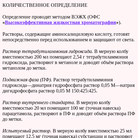
КОЛИЧЕСТВЕННОЕ ОПРЕДЕЛЕНИЕ
Определение проводят методом ВЭЖХ (ОФС
«
Высокоэффективная жидкостная хроматография
»
).
Растворы, содержащие аминосалициловую кислоту, готовят
непосредственно перед использованием и защищают от света.
Раствор тетрабутиламмония гидроксида.
В мерную колбу
вместимостью 200 мл помещают 2,54 г тетрабутиламмония
гидроксида, растворяют в метаноле и доводят объём раствора
метанолом до метки.
Подвижная фаза (ПФ).
Раствор тетрабутиламмония
гидроксида—динатрия гидрофосфата раствор 0,05 М—натрия
дигидрофосфата раствор 0,05 М 150:425:425.
Раствор внутреннего стандарта.
В мерную колбу
вместимостью 20 мл помещают 100 мг (точная навеска)
парацетамола, растворяют в ПФ и доводят объём раствора ПФ
до метки.
Испытуемый раствор.
В мерную колбу вместимостью 25 мл
помещают 12,5 мг (точная навеска) субстанции и растворяют