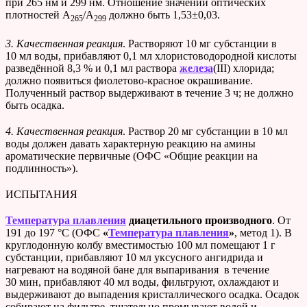
при 265 нм и 299 нм. Отношение значений оптических
плотностей A
/A
должно быть 1,53±0,03.
265
299
3. Качественная реакция
. Растворяют 10 мг субстанции в
10 мл воды, прибавляют 0,1 мл хлористоводородной кислоты
разведённой 8,3 % и 0,1 мл раствора
железа
(III) хлорида;
должно появиться фиолетово-красное окрашивание.
Полученный раствор выдерживают в течение 3 ч; не должно
быть осадка.
4. Качественная реакция
. Раствор 20 мг субстанции в 10 мл
воды должен давать характерную реакцию на амины
ароматические первичные (ОФС «Общие реакции на
подлинность»).
ИСПЫТАНИЯ
Температура плавления
диацетильного производного
. От
191 до 197 °С (ОФС
«
Температура плавления
»
, метод 1). В
круглодонную колбу вместимостью 100 мл помещают 1 г
субстанции, прибавляют 10 мл уксусного ангидрида и
нагревают на водяной бане для выпаривания в течение
30 мин, прибавляют 40 мл воды, фильтруют, охлаждают и
выдерживают до выпадения кристаллического осадка. Осадок
собирают на фильтре, тщательно промывают водой и