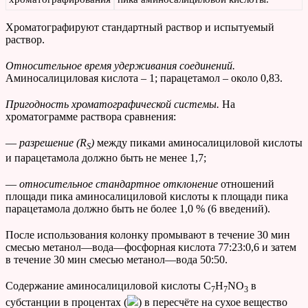
Хроматографируют стандартный раствор и испытуемый
раствор.
Относительное время удерживания соединений.
Аминосалициловая кислота – 1; парацетамол – около 0,83.
Пригодность хроматографической системы.
На
хроматограмме раствора сравнения:
—
разрешение (
R
)
между пиками аминосалициловой кислоты
S
и парацетамола должно быть не менее 1,7;
—
относительное стандартное отклонение
отношений
площади пика аминосалициловой кислоты к площади пика
парацетамола должно быть не более 1,0 % (6 введений).
После использования колонку промывают в течение 30 мин
смесью метанол—вода—фосфорная кислота 77:23:0,6 и затем
в течение 30 мин смесью метанол—вода 50:50.
Содержание аминосалициловой кислоты C
H
NO
в
7
7
3
субстанции в процентах (
) в пересчёте на сухое вещество