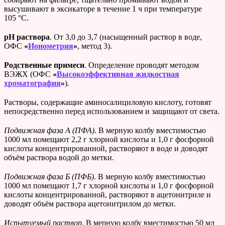
высушивают в эксикаторе в течение 1 ч при температуре
105 °С.
pH
раствора
. От 3,0 до 3,7 (насыщенный раствор в воде,
ОФС
«
Ионометрия
»
, метод 3).
Родственные примеси
. Определение проводят методом
ВЭЖХ (ОФС
«
Высокоэффективная жидкостная
хроматография
»
).
Растворы, содержащие аминосалициловую кислоту, готовят
непосредственно перед использованием и защищают от света.
Подвижная фаза А (ПФА)
. В мерную колбу вместимостью
1000 мл помещают 2,2 г хлорной кислоты и 1,0 г фосфорной
кислоты концентрированной, растворяют в воде и доводят
объём раствора водой до метки.
Подвижная фаза Б (ПФБ)
. В мерную колбу вместимостью
1000 мл помещают 1,7 г хлорной кислоты и 1,0 г фосфорной
кислоты концентрированной, растворяют в ацетонитриле и
доводят объём раствора ацетонитрилом до метки.
Испытуемый раствор
. В мерную колбу вместимостью 50 мл