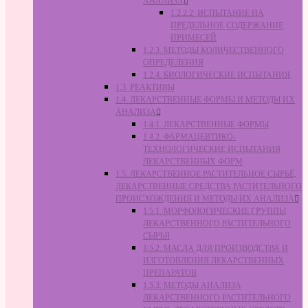
АНАЛИЗА
1.2.2.2. ИСПЫТАНИЕ НА
ПРЕДЕЛЬНОЕ СОДЕРЖАНИЕ
ПРИМЕСЕЙ
1.2.3. МЕТОДЫ КОЛИЧЕСТВЕННОГО
ОПРЕДЕЛЕНИЯ
1.2.4. БИОЛОГИЧЕСКИЕ ИСПЫТАНИЯ
1.3. РЕАКТИВЫ
1.4. ЛЕКАРСТВЕННЫЕ ФОРМЫ И МЕТОДЫ ИХ
АНАЛИЗА
1.4.1. ЛЕКАРСТВЕННЫЕ ФОРМЫ
1.4.2. ФАРМАЦЕВТИКО-
ТЕХНОЛОГИЧЕСКИЕ ИСПЫТАНИЯ
ЛЕКАРСТВЕННЫХ ФОРМ
1.5. ЛЕКАРСТВЕННОЕ РАСТИТЕЛЬНОЕ СЫРЬЁ,
ЛЕКАРСТВЕННЫЕ СРЕДСТВА РАСТИТЕЛЬНОГО
ПРОИСХОЖДЕНИЯ И МЕТОДЫ ИХ АНАЛИЗА
1.5.1. МОРФОЛОГИЧЕСКИЕ ГРУППЫ
ЛЕКАРСТВЕННОГО РАСТИТЕЛЬНОГО
СЫРЬЯ
1.5.2. МАСЛА ДЛЯ ПРОИЗВОДСТВА И
ИЗГОТОВЛЕНИЯ ЛЕКАРСТВЕННЫХ
ПРЕПАРАТОВ
1.5.3. МЕТОДЫ АНАЛИЗА
ЛЕКАРСТВЕННОГО РАСТИТЕЛЬНОГО