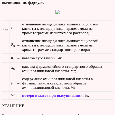
вычисляют по формуле:
отношение площади пика аминосалициловой
B
где
–
кислоты к площади пика парацетамола на
1
хроматограмме испытуемого раствора;
отношение площади пика аминосалициловой
B
–
кислоты к площади пика парацетамола на
0
хроматограмме стандартного раствора;
a
–
навеска субстанции, мг;
1
навеска фармакопейного стандартного образца
a
–
0
аминосалициловой кислоты, мг;
содержание аминосалициловой кислоты в
P
–
фармакопейном стандартном образце
аминосалициловой кислоты, %;
W
–
потеря в массе при высушивании
, %.
ХРАНЕНИЕ