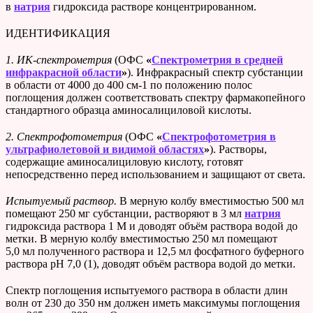
в
натрия
гидроксида растворе концентрированном.
ИДЕНТИФИКАЦИЯ
1.
ИК-спектрометрия
(ОФС
«
Спектрометрия в средней
инфракрасной области
»
). Инфракрасный спектр субстанции
в области от 4000 до 400 см-1 по положению полос
поглощения должен соответствовать спектру фармакопейного
стандартного образца аминосалициловой кислоты.
2.
Спектрофотометрия
(ОФС
«
Спектрофотометрия в
ультрафиолетовой и видимой областях
»
). Растворы,
содержащие аминосалициловую кислоту, готовят
непосредственно перед использованием и защищают от света.
Испытуемый раствор.
В мерную колбу вместимостью 500 мл
помещают 250 мг субстанции, растворяют в 3 мл
натрия
гидроксида раствора 1 М и доводят объём раствора водой до
метки. В мерную колбу вместимостью 250 мл помещают
5,0 мл полученного раствора и 12,5 мл фосфатного буферного
раствора рН 7,0 (1), доводят объём раствора водой до метки.
Спектр поглощения испытуемого раствора в области длин
волн от 230 до 350 нм должен иметь максимумы поглощения