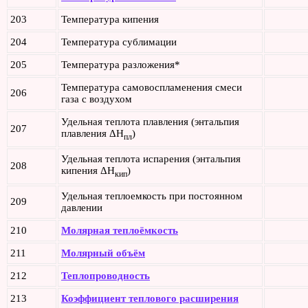
203
Температура кипения
204
Температура сублимации
205
Температура разложения*
Температура самовоспламенения смеси
206
газа с воздухом
Удельная теплота плавления (энтальпия
207
плавления ΔH
)
пл
Удельная теплота испарения (энтальпия
208
кипения ΔH
)
кип
Удельная теплоемкость при постоянном
209
давлении
210
Молярная теплоёмкость
211
Молярный объём
212
Теплопроводность
213
Коэффициент теплового расширения