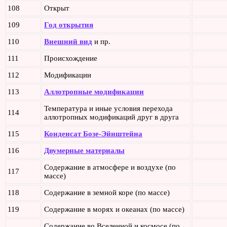
108
Открыт
109
Год открытия
110
Внешний вид
и пр.
111
Происхождение
112
Модификации
113
Аллотропные модификации
Температура и иные условия перехода
114
аллотропных модификаций друг в друга
115
Конденсат Бозе-Эйнштейна
116
Двумерные материалы
Содержание в атмосфере и воздухе (по
117
массе)
118
Содержание в земной коре (по массе)
119
Содержание в морях и океанах (по массе)
Содержание во Вселенной и космосе (по