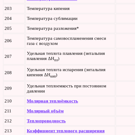
203
Температура кипения
204
Температура сублимации
205
Температура разложения*
Температура самовоспламенения смеси
206
газа с воздухом
Удельная теплота плавления (энтальпия
207
плавления ΔH
)
пл
Удельная теплота испарения (энтальпия
208
кипения ΔH
)
кип
Удельная теплоемкость при постоянном
209
давлении
210
Молярная теплоёмкость
211
Молярный объём
212
Теплопроводность
213
Коэффициент теплового расширения