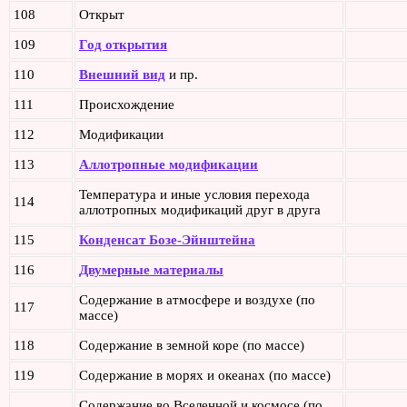
108
Открыт
109
Год открытия
110
Внешний вид
и пр.
111
Происхождение
112
Модификации
113
Аллотропные модификации
Температура и иные условия перехода
114
аллотропных модификаций друг в друга
115
Конденсат Бозе-Эйнштейна
116
Двумерные материалы
Содержание в атмосфере и воздухе (по
117
массе)
118
Содержание в земной коре (по массе)
119
Содержание в морях и океанах (по массе)
Содержание во Вселенной и космосе (по