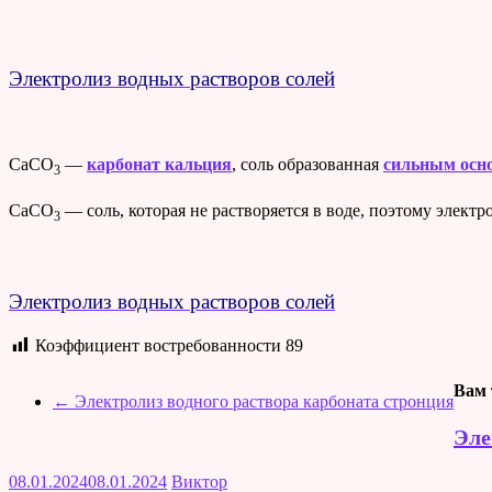
Электролиз водных растворов солей
CaCO
—
карбонат кальция
, соль образованная
сильным осн
3
CaCO
— соль, которая не растворяется в воде, поэтому элект
3
Электролиз водных растворов солей
Коэффициент востребованности
89
Вам 
←
Электролиз водного раствора карбоната стронция
Эле
08.01.2024
08.01.2024
Виктор