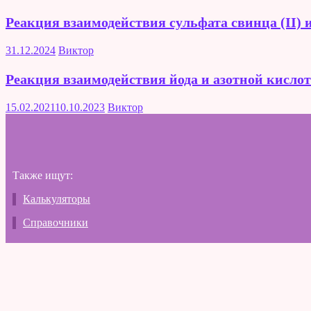
Реакция взаимодействия сульфата свинца (II) 
31.12.2024
Виктор
Реакция взаимодействия йода и азотной кисло
15.02.2021
10.10.2023
Виктор
Также ищут:
Калькуляторы
Справочники