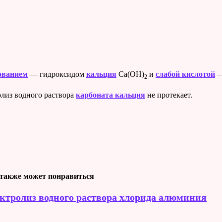
ованием
— гидроксидом
кальция
Ca(OH)
и
слабой кислотой
—
2
ролиз водного раствора
карбоната кальция
не протекает.
также может понравиться
ктролиз водного раствора хлорида алюминия