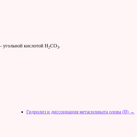
 угольной кислотой H
CO
.
2
3
Гидролиз и диссоциация метасиликата олова (II)
→