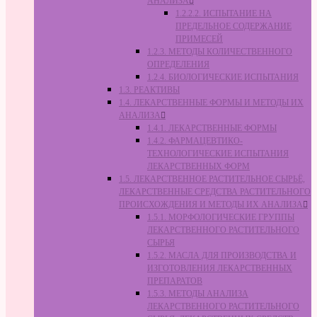
АНАЛИЗА
1.2.2.2. ИСПЫТАНИЕ НА
ПРЕДЕЛЬНОЕ СОДЕРЖАНИЕ
ПРИМЕСЕЙ
1.2.3. МЕТОДЫ КОЛИЧЕСТВЕННОГО
ОПРЕДЕЛЕНИЯ
1.2.4. БИОЛОГИЧЕСКИЕ ИСПЫТАНИЯ
1.3. РЕАКТИВЫ
1.4. ЛЕКАРСТВЕННЫЕ ФОРМЫ И МЕТОДЫ ИХ
АНАЛИЗА
1.4.1. ЛЕКАРСТВЕННЫЕ ФОРМЫ
1.4.2. ФАРМАЦЕВТИКО-
ТЕХНОЛОГИЧЕСКИЕ ИСПЫТАНИЯ
ЛЕКАРСТВЕННЫХ ФОРМ
1.5. ЛЕКАРСТВЕННОЕ РАСТИТЕЛЬНОЕ СЫРЬЁ,
ЛЕКАРСТВЕННЫЕ СРЕДСТВА РАСТИТЕЛЬНОГО
ПРОИСХОЖДЕНИЯ И МЕТОДЫ ИХ АНАЛИЗА
1.5.1. МОРФОЛОГИЧЕСКИЕ ГРУППЫ
ЛЕКАРСТВЕННОГО РАСТИТЕЛЬНОГО
СЫРЬЯ
1.5.2. МАСЛА ДЛЯ ПРОИЗВОДСТВА И
ИЗГОТОВЛЕНИЯ ЛЕКАРСТВЕННЫХ
ПРЕПАРАТОВ
1.5.3. МЕТОДЫ АНАЛИЗА
ЛЕКАРСТВЕННОГО РАСТИТЕЛЬНОГО