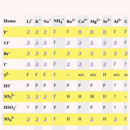
+
+
+
+
2+
2+
2+
2+
3+
Ионы
NH
Li
K
Na
Ba
Ca
Mg
Sr
Al
Cr
4
–
Э
Э
Э
Г
Г
Н
Н
Н
Г
Г
F
–
Э
Э
Э
Г
Э
Э
Э
Э
Э
Г
Cl
–
Э
Э
Э
Г
Э
Э
Э
Э
Э
Э
Br
–
Э
Э
Э
Г
Э
Э
Э
Э
Г
?
I
2–
Г
Г
Г
Г
–
н/о
н/о
Н
н/о
н/
S
–
Р
Р
Р
Р
Р
Р
Р
Р
?
?
HS
2–
SO
Э
Э
Э
Г
Н
Н
М
Н
?
–
3
–
HSO
?
Р
Р
Р
Р
Р
Р
Р
?
?
3
2–
SO
Э
Э
Э
Г
Н
Н
Э
Н
Э
Г
4