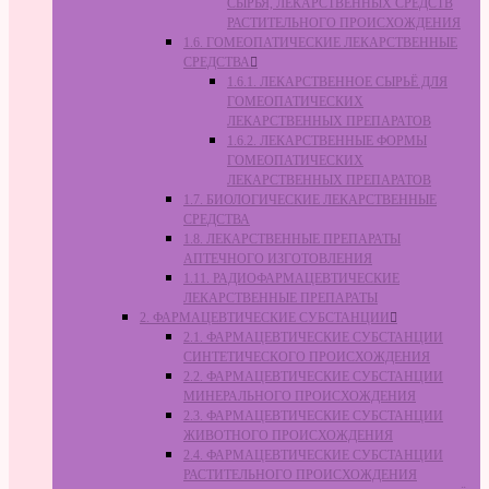
СЫРЬЯ, ЛЕКАРСТВЕННЫХ СРЕДСТВ
РАСТИТЕЛЬНОГО ПРОИСХОЖДЕНИЯ
1.6. ГОМЕОПАТИЧЕСКИЕ ЛЕКАРСТВЕННЫЕ
СРЕДСТВА
1.6.1. ЛЕКАРСТВЕННОЕ СЫРЬЁ ДЛЯ
ГОМЕОПАТИЧЕСКИХ
ЛЕКАРСТВЕННЫХ ПРЕПАРАТОВ
1.6.2. ЛЕКАРСТВЕННЫЕ ФОРМЫ
ГОМЕОПАТИЧЕСКИХ
ЛЕКАРСТВЕННЫХ ПРЕПАРАТОВ
1.7. БИОЛОГИЧЕСКИЕ ЛЕКАРСТВЕННЫЕ
СРЕДСТВА
1.8. ЛЕКАРСТВЕННЫЕ ПРЕПАРАТЫ
АПТЕЧНОГО ИЗГОТОВЛЕНИЯ
1.11. РАДИОФАРМАЦЕВТИЧЕСКИЕ
ЛЕКАРСТВЕННЫЕ ПРЕПАРАТЫ
2. ФАРМАЦЕВТИЧЕСКИЕ СУБСТАНЦИИ
2.1. ФАРМАЦЕВТИЧЕСКИЕ СУБСТАНЦИИ
СИНТЕТИЧЕСКОГО ПРОИСХОЖДЕНИЯ
2.2. ФАРМАЦЕВТИЧЕСКИЕ СУБСТАНЦИИ
МИНЕРАЛЬНОГО ПРОИСХОЖДЕНИЯ
2.3. ФАРМАЦЕВТИЧЕСКИЕ СУБСТАНЦИИ
ЖИВОТНОГО ПРОИСХОЖДЕНИЯ
2.4. ФАРМАЦЕВТИЧЕСКИЕ СУБСТАНЦИИ
РАСТИТЕЛЬНОГО ПРОИСХОЖДЕНИЯ