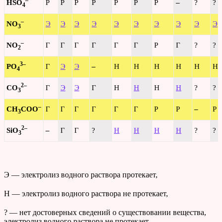
–
HSO
Р
Р
Р
Р
Р
Р
Р
–
?
?
4
–
NO
Э
Э
Э
Э
Э
Э
Э
Э
Э
Э
3
–
NO
Г
Г
Г
Г
Г
Г
Р
Г
?
?
2
3–
PO
Г
Э
Э
–
Н
Н
Н
Н
Н
Н
4
2–
CO
Г
Э
Э
Г
Н
Н
Н
Н
?
?
3
–
CH
COO
Г
Г
Г
Г
Г
Г
Р
Р
–
Р
3
2–
SiO
–
Г
Г
?
Н
Н
Н
Н
?
?
3
Э — электролиз водного раствора протекает,
Н — электролиз водного раствора не протекает,
? — нет достоверных сведений о существовании вещества,
электролиз водного раствора не протекает.