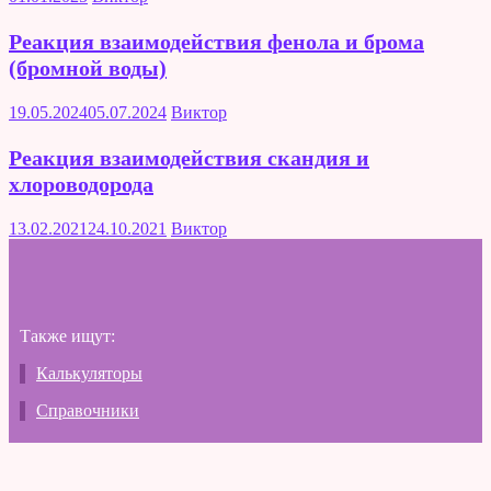
Реакция взаимодействия фенола и брома
(бромной воды)
19.05.2024
05.07.2024
Виктор
Реакция взаимодействия скандия и
хлороводорода
13.02.2021
24.10.2021
Виктор
Также ищут:
Калькуляторы
Справочники