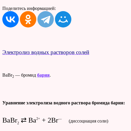
Поделитесь информацией:
Электролиз водных растворов солей
BaBr
— бромид
бария
.
2
Уравнение электролиза водного раствора бромида бария:
BaBr
⇄ Ba
+ 2Br
2+
—
(диссоциация соли)
2