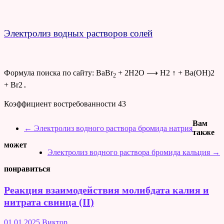
Электролиз водных растворов солей
Формула поиска по сайту: BaBr
+ 2H2O ⟶ H2 ↑ + Ba(OH)2
2
.
+ Br2
Коэффициент востребованности
43
Вам
←
Электролиз водного раствора бромида натрия
также
может
Электролиз водного раствора бромида кальция
→
понравиться
Реакция взаимодействия молибдата калия и
нитрата свинца (II)
01.01.2025
Виктор