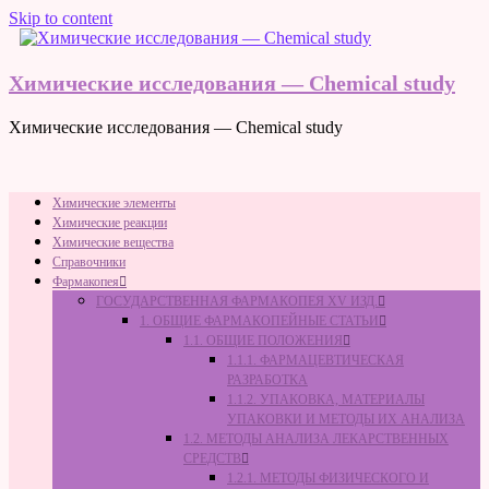
Skip to content
Химические исследования — Chemical study
Химические исследования — Chemical study
Химические элементы
Химические реакции
Химические вещества
Справочники
Фармакопея
ГОСУДАРСТВЕННАЯ ФАРМАКОПЕЯ XV ИЗД.
1. ОБЩИЕ ФАРМАКОПЕЙНЫЕ СТАТЬИ
1.1. ОБЩИЕ ПОЛОЖЕНИЯ
1.1.1. ФАРМАЦЕВТИЧЕСКАЯ
РАЗРАБОТКА
1.1.2. УПАКОВКА, МАТЕРИАЛЫ
УПАКОВКИ И МЕТОДЫ ИХ АНАЛИЗА
1.2. МЕТОДЫ АНАЛИЗА ЛЕКАРСТВЕННЫХ
СРЕДСТВ
1.2.1. МЕТОДЫ ФИЗИЧЕСКОГО И