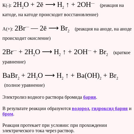
2H
O + 2ē ⟶ H
↑ + 2OH
—
К(-):
(реакция на
2
2
катоде, на катоде происходит восстановление)
2Br
— 2ē ⟶ Br
—
А(+):
(реакция на аноде, на аноде
2
происходит окисление)
2Br
+ 2H
O ⟶ H
↑ + 2OH
+ Br
—
—
(краткое
2
2
2
уравнение)
BaBr
+ 2H
O ⟶ H
↑ + Ba(OH)
+ Br
2
2
2
2
2
(полное уравнение)
Электролиз водного раствора бромида
бария
.
В результате реакции образуются
водород
,
гидроксид бария
и
бром
.
Реакция протекает при условии: при прохождении
электрического тока через раствор.