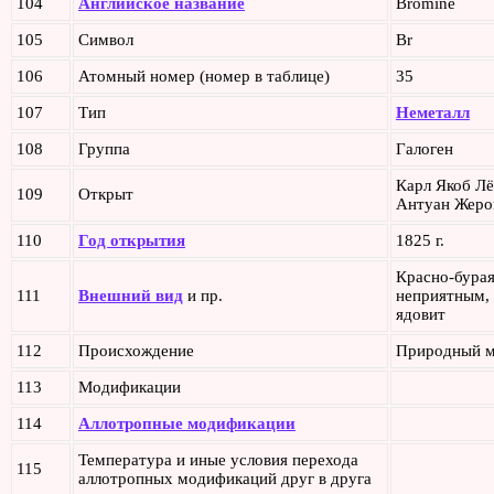
104
Английское название
Bromine
105
Символ
Br
106
Атомный номер (номер в таблице)
35
107
Тип
Неметалл
108
Группа
Галоген
Карл Якоб Л
109
Открыт
Антуан Жеро
110
Год открытия
1825 г.
Красно-бурая
111
Внешний вид
и пр.
неприятным, 
ядовит
112
Происхождение
Природный м
113
Модификации
114
Аллотропные модификации
Температура и иные условия перехода
115
аллотропных модификаций друг в друга