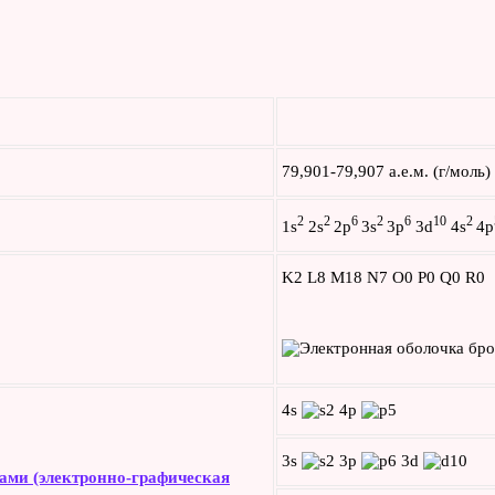
79,901-79,907 а.е.м. (г/моль)
2
2
6
2
6
10
2
1s
2s
2p
3s
3p
3d
4s
4p
K2 L8 M18 N7 O0 P0 Q0 R0
4s
4p
3s
3p
3d
ами (электронно-графическая