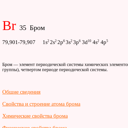
Br
35 Бром
2
2
6
2
6
10
2
5
79,901-79,907 1s
2s
2p
3s
3p
3d
4s
4p
Бром — элемент периодической системы химических элементов
группы), четвертом периоде периодической системы.
Общие сведения
Свойства и строение атома брома
Химические свойства брома
Физические свойства брома