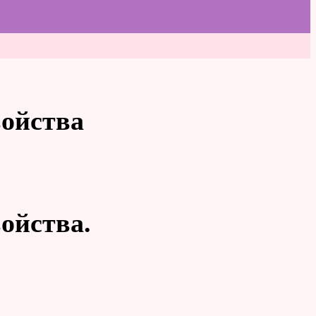
войства
ойства.