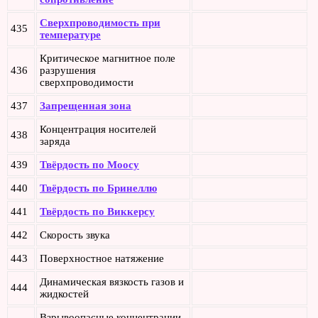
Сверхпроводимость при
435
температуре
Критическое магнитное поле
436
разрушения
сверхпроводимости
437
Запрещенная зона
Концентрация носителей
438
заряда
439
Твёрдость по Моосу
440
Твёрдость по Бринеллю
441
Твёрдость по Виккерсу
442
Скорость звука
443
Поверхностное натяжение
Динамическая вязкость газов и
444
жидкостей
Взрывоопасные концентрации