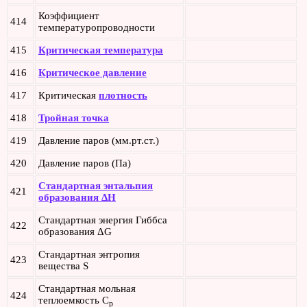
Коэффициент
414
температуропроводности
415
Критическая температура
416
Критическое давление
417
Критическая
плотность
418
Тройная точка
419
Давление паров (мм.рт.ст.)
420
Давление паров (Па)
Стандартная энтальпия
421
образования ΔH
Стандартная энергия Гиббса
422
образования ΔG
Стандартная энтропия
423
вещества S
Стандартная мольная
424
теплоемкость C
p