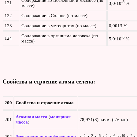
Содержание во Вселенной и космосе (по
-6
121
3,0·10
%
массе)
122
Содержание в Солнце (по массе)
123
Содержание в метеоритах (по массе)
0,0013 %
Содержание в организме человека (по
-6
124
5,0·10
%
массе)
Свойства и строение атома селена
:
200
Свойства и строение атома
Атомная масса
(
молярная
201
78,971(8) а.е.м. (г/моль)
масса
)
2
2
6
2
6
10
2
202
Электронная конфигурация