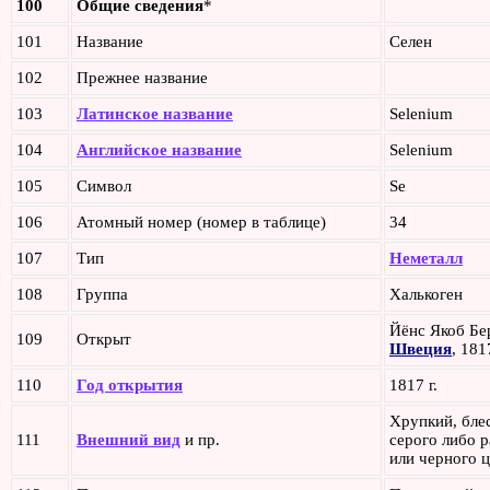
100
Общие сведения
*
101
Название
Селен
102
Прежнее название
103
Латинское название
Selenium
104
Английское название
Selenium
105
Символ
Se
106
Атомный номер (номер в таблице)
34
107
Тип
Неметалл
108
Группа
Халькоген
Йёнс Якоб Бе
109
Открыт
Швеция
, 1817
110
Год открытия
1817 г.
Хрупкий, бле
111
Внешний вид
и пр.
серого либо 
или черного 