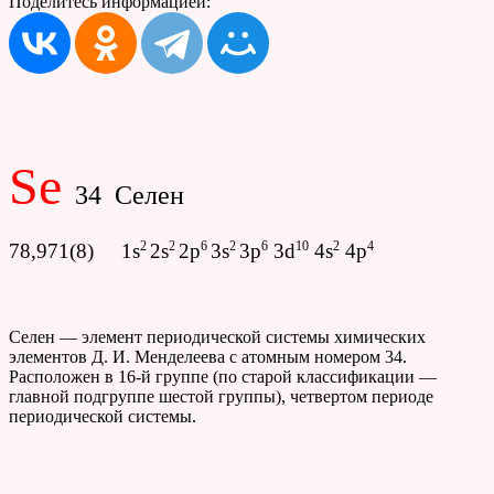
Поделитесь информацией:
Se
34 Селен
2
2
6
2
6
10
2
4
78,971(8) 1s
2s
2p
3s
3p
3d
4s
4p
Селен — элемент периодической системы химических
элементов Д. И. Менделеева с атомным номером 34.
Расположен в 16-й группе (по старой классификации —
главной подгруппе шестой группы), четвертом периоде
периодической системы.