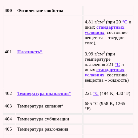
400
Физические свойства
3
4,81 г/см
(при 20
°C
и
иных
стандартных
условиях
, состояние
вещества – твердое
тело),
401
Плотность*
3
3,99 г/см
(при
температуре
плавления 221
°C
и
иных
стандартных
условиях
, состояние
вещества – жидкость)
402
Температура плавления*
221
°C
(494 K, 430 °F)
685 °C (958 K, 1265
403
Температура кипения*
°F)
404
Температура сублимации
405
Температура разложения