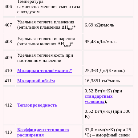
Температура
406
самовоспламенения смеси газа
с воздухом
Удельная теплота плавления
407
6,69 кДж/моль
(энтальпия плавления ΔH
)*
пл
Удельная теплота испарения
408
95,48 кДж/моль
(энтальпия кипения ΔH
)*
кип
Удельная теплоемкость при
409
постоянном давлении
410
Молярная теплоёмкость*
25,363 Дж/(K·моль)
411
Молярный объём
16,3851 см³/моль
0,52 Вт/(м·К) (при
стандартных
условиях
),
412
Теплопроводность
0,52 Вт/(м·К) (при 300
K)
Коэффициент теплового
37,0 мкм/(м·К) (при 25
413
расширения
°С) – аморфный селен