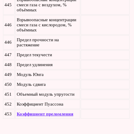
445
смеси газа с воздухом, %
объёмных
Взрывоопасные концентрации
446
смеси газа с кислородом, %
объёмных
Предел прочности на
446
растяжение
447
Предел текучести
448
Предел удлинения
449
Модуль Юнга
450
Модуль сдвига
451
Объемный модуль упругости
452
Коэффициент Пуассона
453
Коэффициент преломления