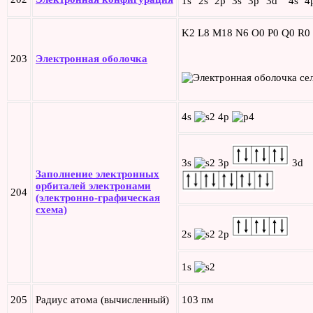
1s
2s
2p
3s
3p
3d
4s
4
K2 L8 M18 N6 O0 P0 Q0 R0
203
Электронная оболочка
4s
4p
3s
3p
3d
Заполнение электронных
орбиталей электронами
204
(электронно-графическая
схема)
2s
2p
1s
205
Радиус атома (вычисленный)
103 пм