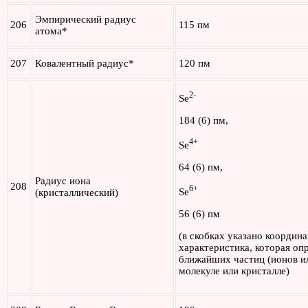
Эмпирический радиус
206
115 пм
атома*
207
Ковалентный радиус*
120 пм
2-
Se
184 (6) пм,
4+
Se
64 (6) пм,
Радиус иона
208
6+
Se
(кристаллический)
56 (6) пм
(в скобках указано координ
характеристика, которая оп
ближайших частиц (ионов ил
молекуле или кристалле)