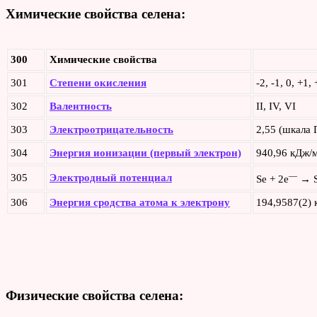
Химические свойства селена:
300
Химические свойства
301
Степени окисления
-2, -1, 0, +1,
302
Валентность
II, IV, VI
303
Электроотрицательность
2,55 (шкала 
304
Энергия ионизации (первый электрон)
940,96 кДж/м
—
305
Электродный потенциал
Se + 2e
→ 
306
Энергия сродства атома к электрону
194,9587(2) 
Физические свойства селена: