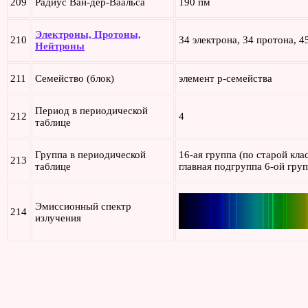
209
Радиус Ван-дер-Ваальса
190 пм
Электроны, Протоны,
210
34 электрона, 34 протона, 4
Нейтроны
211
Семейство (блок)
элемент p-семейства
Период в периодической
212
4
таблице
Группа в периодической
16-ая группа (по старой кл
213
таблице
главная подгруппа 6-ой гру
Эмиссионный спектр
214
излучения