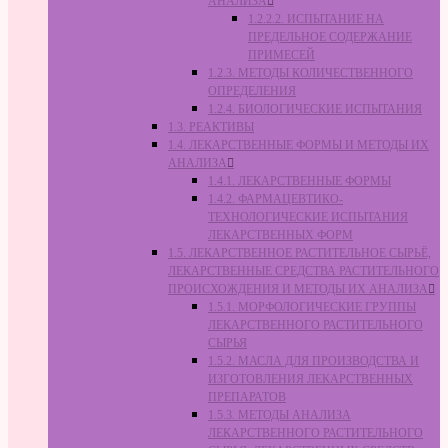
АНАЛИЗА
1.2.2.2. ИСПЫТАНИЕ НА
ПРЕДЕЛЬНОЕ СОДЕРЖАНИЕ
ПРИМЕСЕЙ
1.2.3. МЕТОДЫ КОЛИЧЕСТВЕННОГО
ОПРЕДЕЛЕНИЯ
1.2.4. БИОЛОГИЧЕСКИЕ ИСПЫТАНИЯ
1.3. РЕАКТИВЫ
1.4. ЛЕКАРСТВЕННЫЕ ФОРМЫ И МЕТОДЫ ИХ
АНАЛИЗА
1.4.1. ЛЕКАРСТВЕННЫЕ ФОРМЫ
1.4.2. ФАРМАЦЕВТИКО-
ТЕХНОЛОГИЧЕСКИЕ ИСПЫТАНИЯ
ЛЕКАРСТВЕННЫХ ФОРМ
1.5. ЛЕКАРСТВЕННОЕ РАСТИТЕЛЬНОЕ СЫРЬЁ,
ЛЕКАРСТВЕННЫЕ СРЕДСТВА РАСТИТЕЛЬНОГО
ПРОИСХОЖДЕНИЯ И МЕТОДЫ ИХ АНАЛИЗА
1.5.1. МОРФОЛОГИЧЕСКИЕ ГРУППЫ
ЛЕКАРСТВЕННОГО РАСТИТЕЛЬНОГО
СЫРЬЯ
1.5.2. МАСЛА ДЛЯ ПРОИЗВОДСТВА И
ИЗГОТОВЛЕНИЯ ЛЕКАРСТВЕННЫХ
ПРЕПАРАТОВ
1.5.3. МЕТОДЫ АНАЛИЗА
ЛЕКАРСТВЕННОГО РАСТИТЕЛЬНОГО