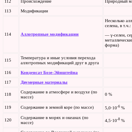
112
Происхождение
Природный м
113
Модификации
Несколько ал
селена, в т.ч.:
114
Аллотропные модификации
— γ-селен, се
металлически
форма)
Температура и иные условия перехода
115
аллотропных модификаций друг в друга
116
Конденсат Бозе-Эйнштейна
117
Двумерные материалы
Содержание в атмосфере и воздухе (по
118
0 %
массе)
-6
119
Содержание в земной коре (по массе)
5,0·10
%
Содержание в морях и океанах (по
-8
120
4,5·10
%
массе)