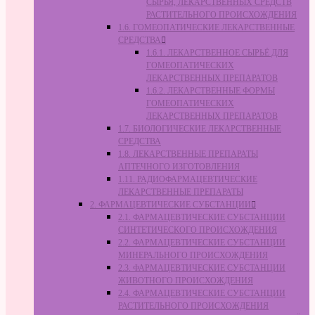
СЫРЬЯ, ЛЕКАРСТВЕННЫХ СРЕДСТВ
РАСТИТЕЛЬНОГО ПРОИСХОЖДЕНИЯ
1.6. ГОМЕОПАТИЧЕСКИЕ ЛЕКАРСТВЕННЫЕ
СРЕДСТВА
1.6.1. ЛЕКАРСТВЕННОЕ СЫРЬЁ ДЛЯ
ГОМЕОПАТИЧЕСКИХ
ЛЕКАРСТВЕННЫХ ПРЕПАРАТОВ
1.6.2. ЛЕКАРСТВЕННЫЕ ФОРМЫ
ГОМЕОПАТИЧЕСКИХ
ЛЕКАРСТВЕННЫХ ПРЕПАРАТОВ
1.7. БИОЛОГИЧЕСКИЕ ЛЕКАРСТВЕННЫЕ
СРЕДСТВА
1.8. ЛЕКАРСТВЕННЫЕ ПРЕПАРАТЫ
АПТЕЧНОГО ИЗГОТОВЛЕНИЯ
1.11. РАДИОФАРМАЦЕВТИЧЕСКИЕ
ЛЕКАРСТВЕННЫЕ ПРЕПАРАТЫ
2. ФАРМАЦЕВТИЧЕСКИЕ СУБСТАНЦИИ
2.1. ФАРМАЦЕВТИЧЕСКИЕ СУБСТАНЦИИ
СИНТЕТИЧЕСКОГО ПРОИСХОЖДЕНИЯ
2.2. ФАРМАЦЕВТИЧЕСКИЕ СУБСТАНЦИИ
МИНЕРАЛЬНОГО ПРОИСХОЖДЕНИЯ
2.3. ФАРМАЦЕВТИЧЕСКИЕ СУБСТАНЦИИ
ЖИВОТНОГО ПРОИСХОЖДЕНИЯ
2.4. ФАРМАЦЕВТИЧЕСКИЕ СУБСТАНЦИИ
РАСТИТЕЛЬНОГО ПРОИСХОЖДЕНИЯ