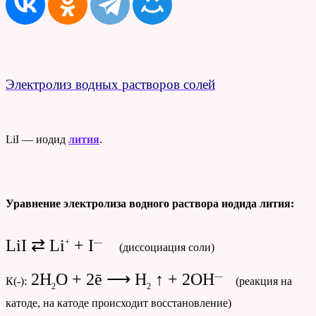
Электролиз водных растворов солей
LiI — иодид
лития
.
Уравнение электролиза водного раствора иодида лития:
LiI ⇄ Li
+ I
+
—
(диссоциация соли)
2H
O + 2ē ⟶ H
↑ + 2OH
—
К(-):
(реакция на
2
2
катоде, на катоде происходит восстановление)