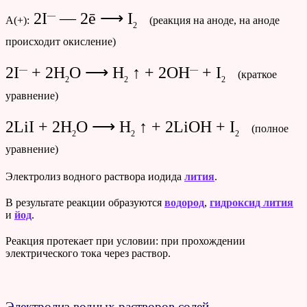
2I
— 2ē ⟶ I
—
А(+):
(реакция на аноде, на аноде
2
происходит окисление)
2I
+ 2H
O ⟶ H
↑ + 2OH
+ I
—
—
(краткое
2
2
2
уравнение)
2LiI + 2H
O ⟶ H
↑ + 2LiOH + I
(полное
2
2
2
уравнение)
Электролиз водного раствора иодида
лития
.
В результате реакции образуются
водород
,
гидроксид лития
и
йод
.
Реакция протекает при условии: при прохождении
электрического тока через раствор.
Электролиз водных растворов солей