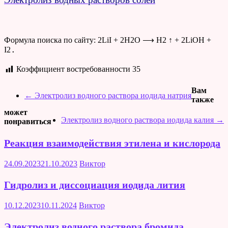
Формула поиска по сайту: 2LiI + 2H2O ⟶ H2 ↑ + 2LiOH +
.
I2
Коэффициент востребованности
35
Вам
←
Электролиз водного раствора иодида натрия
также
может
Электролиз водного раствора иодида калия
→
понравиться
Реакция взаимодействия этилена и кислорода
24.09.2023
21.10.2023
Виктор
Гидролиз и диссоциация иодида лития
10.12.2023
10.11.2024
Виктор
Электролиз водного раствора бромида