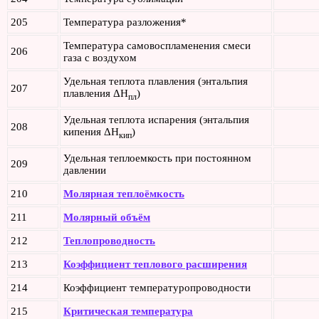
205
Температура разложения*
Температура самовоспламенения смеси
206
газа с воздухом
Удельная теплота плавления (энтальпия
207
плавления ΔH
)
пл
Удельная теплота испарения (энтальпия
208
кипения ΔH
)
кип
Удельная теплоемкость при постоянном
209
давлении
210
Молярная теплоёмкость
211
Молярный объём
212
Теплопроводность
213
Коэффициент теплового расширения
214
Коэффициент температуропроводности
215
Критическая температура