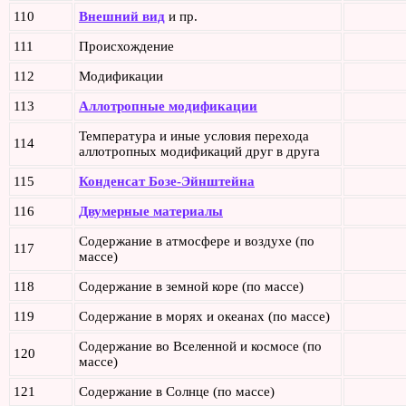
110
Внешний вид
и пр.
111
Происхождение
112
Модификации
113
Аллотропные модификации
Температура и иные условия перехода
114
аллотропных модификаций друг в друга
115
Конденсат Бозе-Эйнштейна
116
Двумерные материалы
Содержание в атмосфере и воздухе (по
117
массе)
118
Содержание в земной коре (по массе)
119
Содержание в морях и океанах (по массе)
Содержание во Вселенной и космосе (по
120
массе)
121
Содержание в Солнце (по массе)