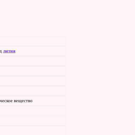
ид
лития
ческое вещество