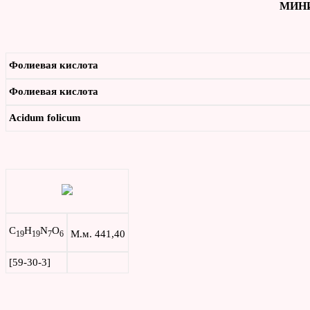
МИНИ
Фолиевая кислота
Фолиевая кислота
Acidum folicum
C
H
N
O
М.м. 441,40
19
19
7
6
[59-30-3]