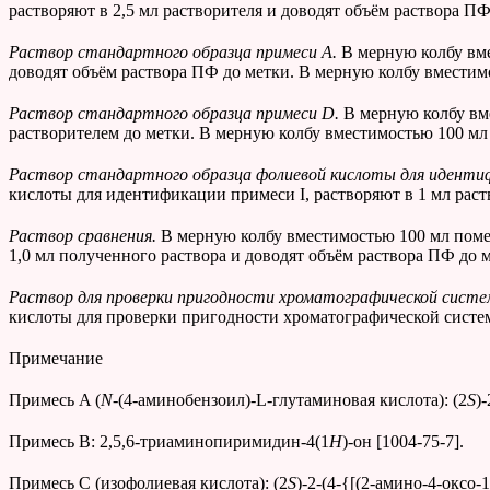
растворяют в 2,5 мл растворителя и доводят объём раствора П
Раствор стандартного образца примеси А.
В мерную колбу вме
доводят объём раствора ПФ до метки. В мерную колбу вместим
Раствор стандартного образца примеси
D
.
В мерную колбу вм
растворителем до метки. В мерную колбу вместимостью 100 мл
Раствор стандартного образца фолиевой кислоты для иденти
кислоты для идентификации примеси I, растворяют в 1 мл раст
Раствор сравнения.
В мерную колбу вместимостью 100 мл поме
1,0 мл полученного раствора и доводят объём раствора ПФ до 
Раствор для проверки пригодности хроматографической сист
кислоты для проверки пригодности хроматографической систе
Примечание
Примесь A (
N
-(4-аминобензоил)-L-глутаминовая кислота): (2
S
)
Примесь B: 2,5,6-триаминопиримидин-4(1
H
)-он [1004-75-7].
Примесь C (изофолиевая кислота): (2
S
)-2-(4-{[(2-амино-4-оксо