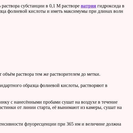
 раствора субстанции в 0,1 М растворе
натрия
гидроксида в
разца фолиевой кислоты и иметь максимумы при длинах волн
 объём раствора тем же растворителем до метки.
андартного образца фолиевой кислоты, растворяют в
тинку с нанесёнными пробами сушат на воздухе в течение
стинки от линии старта, её вынимают из камеры, сушат на
тенсивности флуоресценции при 365 нм и величине должна