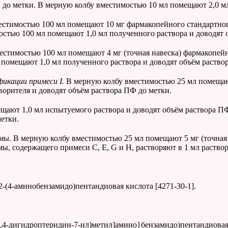
Ф до метки. В мерную колбу вместимостью 10 мл помещают 2,0 м
стимостью 100 мл помещают 10 мг фармакопейного стандартного
остью 100 мл помещают 1,0 мл полученного раствора и доводят 
естимостью 100 мл помещают 4 мг (точная навеска) фармакопейн
 помещают 1,0 мл полученного раствора и доводят объём раство
фикации примеси
I
.
В мерную колбу вместимостью 25 мл помещаю
ворителя и доводят объём раствора ПФ до метки.
щают 1,0 мл испытуемого раствора и доводят объём раствора П
метки.
емы.
В мерную колбу вместимостью 25 мл помещают 5 мг (точная
мы, содержащего примеси С, E, G
и
H, растворяют в 1 мл раство
-2-(4-аминобензамидо)пентандиовая кислота [4271-30-1].
-1,4-дигидроптеридин-7-ил)метил]амино}бензамидо)пентандиовая 