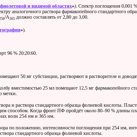
фиолетовой и видимой областях
»
)
. Спектр поглощения 0,001 %
спектру аналогичного раствора фармакопейного стандартного об
/А
должно составлять от 2,80 до 3,00.
256
365
тография
»
)
.
т 96 % 20:20:60.
омещают 50 мг субстанции, растворяют в растворителе и доводят
колбу вместимостью 25 мл помещают 12,5 мг фармакопейного ст
о метки.
твора и раствора стандартного образца фолиевой кислоты. Плас
им способом. Когда фронт ПФ пройдёт около 80–90 % длины пла
нах волн 254 нм и 365 нм.
вора по положению, интенсивности поглощения при 254 нм, ин
створа стандартного образца фолиевой кислоты.