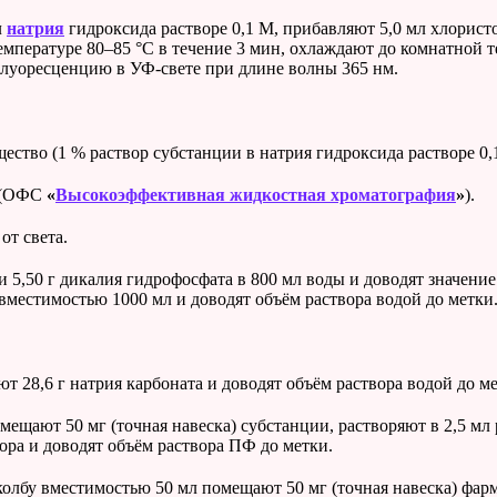
л
натрия
гидроксида растворе 0,1 М, прибавляют 5,0 мл хлорист
температуре 80–85 °С в течение 3 мин, охлаждают до комнатной 
флуоресценцию в УФ-свете при длине волны 365 нм.
ещество (1 % раствор субстанции в натрия гидроксида растворе 
Х (ОФС
«
Высокоэффективная жидкостная хроматография
»
).
т света.
 5,50 г дикалия гидрофосфата в 800 мл воды и доводят значение
вместимостью 1000 мл и доводят объём раствора водой до метки
28,6 г натрия карбоната и доводят объём раствора водой до ме
ещают 50 мг (точная навеска) субстанции, растворяют в 2,5 мл
ора и доводят объём раствора ПФ до метки.
олбу вместимостью 50 мл помещают 50 мг (точная навеска) фар