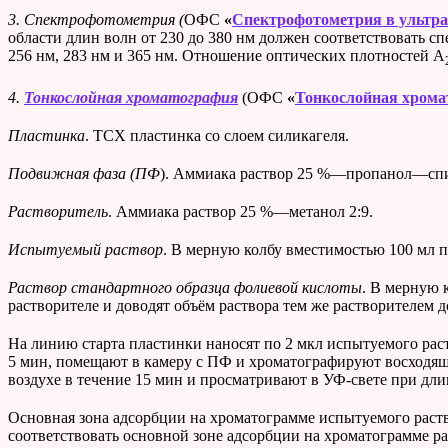
3.
Спектрофотометрия (
ОФС
«
Спектрофотометрия в ультра
области длин волн от 230 до 380 нм должен соответствовать 
256 нм, 283 нм и 365 нм. Отношение оптических плотностей А
4.
Тонкослойная хроматография
(ОФС
«
Тонкослойная хрома
Пластинка
. ТСХ пластинка со слоем силикагеля.
Подвижная фаза (ПФ
). Аммиака раствор 25 %—пропанол—спир
Растворитель
. Аммиака раствор 25 %—метанол 2:9.
Испытуемый раствор
. В мерную колбу вместимостью 100 мл п
Раствор стандартного образца фолиевой кислоты
. В мерную 
растворителе и доводят объём раствора тем же растворителем д
На линию старта пластинки наносят по 2 мкл испытуемого рас
5 мин, помещают в камеру с ПФ и хроматографируют восходящ
воздухе в течение 15 мин и просматривают в УФ-свете при дли
Основная зона адсорбции на хроматограмме испытуемого раст
соответствовать основной зоне адсорбции на хроматограмме ра