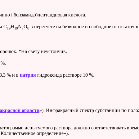
амино} бензамидо)пентандиовая кислота.
ы C
H
N
O
в пересчёте на безводное и свободное от остаточ
19
19
7
6
орошок. *На свету неустойчив.
 %.
8,3 % и в
натрия
гидроксида растворе 10 %.
акрасной области
»
). Инфракрасный спектр субстанции по поло
оматограмме испытуемого раствора должно соответствовать вре
«Количественное определение»).