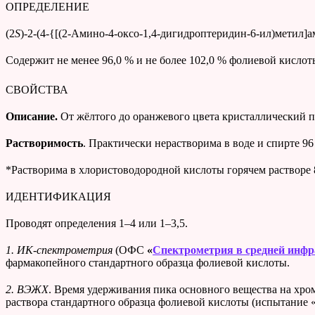
ОПРЕДЕЛЕНИЕ
(2
S
)-2-(4-{[(2-Амино-4-оксо-1,4-дигидроптеридин-6-ил)метил]
Cодержит не менее 96,0 % и не более 102,0 % фолиевой кислот
СВОЙСТВА
Описание.
От жёлтого до оранжевого цвета кристаллический п
Растворимость
. Практически нерастворима в воде и cпирте 96
*Растворима в хлористоводородной кислоты горячем растворе 
ИДЕНТИФИКАЦИЯ
Проводят определения 1–4 или 1–3,5.
1.
ИК-спектрометрия
(ОФС
«
Спектрометрия в средней инфр
фармакопейного стандартного образца фолиевой кислоты.
2. ВЭЖХ
. Время удерживания пика основного вещества на хр
раствора стандартного образца фолиевой кислоты (испытание 