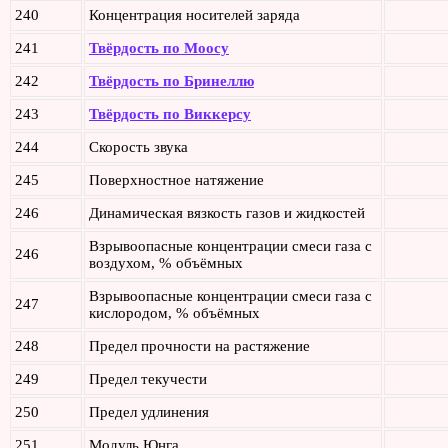
240
Концентрация носителей заряда
241
Твёрдость по Моосу
242
Твёрдость по Бринеллю
243
Твёрдость по Виккерсу
244
Скорость звука
245
Поверхностное натяжение
246
Динамическая вязкость газов и жидкостей
Взрывоопасные концентрации смеси газа с
246
воздухом, % объёмных
Взрывоопасные концентрации смеси газа с
247
кислородом, % объёмных
248
Предел прочности на растяжение
249
Предел текучести
250
Предел удлинения
251
Модуль Юнга