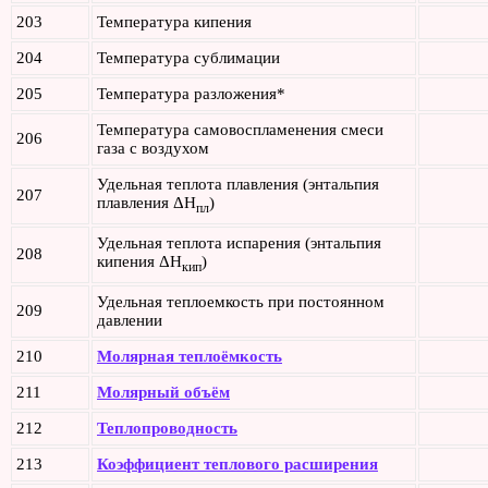
203
Температура кипения
204
Температура сублимации
205
Температура разложения*
Температура самовоспламенения смеси
206
газа с воздухом
Удельная теплота плавления (энтальпия
207
плавления ΔH
)
пл
Удельная теплота испарения (энтальпия
208
кипения ΔH
)
кип
Удельная теплоемкость при постоянном
209
давлении
210
Молярная теплоёмкость
211
Молярный объём
212
Теплопроводность
213
Коэффициент теплового расширения