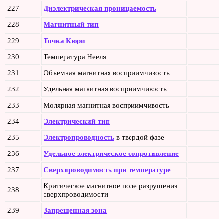
227
Диэлектрическая проницаемость
228
Магнитный тип
229
Точка Кюри
230
Температура Нееля
231
Объемная магнитная восприимчивость
232
Удельная магнитная восприимчивость
233
Молярная магнитная восприимчивость
234
Электрический тип
235
Электропроводность
в твердой фазе
236
Удельное электрическое сопротивление
237
Сверхпроводимость при температуре
Критическое магнитное поле разрушения
238
сверхпроводимости
239
Запрещенная зона