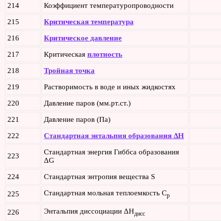
214
Коэффициент температуропроводности
215
Критическая температура
216
Критическое давление
217
Критическая
плотность
218
Тройная точка
219
Растворимость в воде и иных жидкостях
220
Давление паров (мм.рт.ст.)
221
Давление паров (Па)
222
Стандартная энтальпия образования ΔH
Стандартная энергия Гиббса образования
223
ΔG
224
Стандартная энтропия вещества S
Стандартная мольная теплоемкость C
225
p
Энтальпия диссоциации ΔH
226
дисс