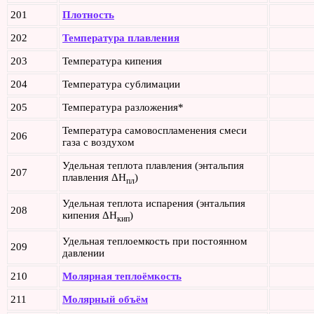
201
Плотность
202
Температура плавления
203
Температура кипения
204
Температура сублимации
205
Температура разложения*
Температура самовоспламенения смеси
206
газа с воздухом
Удельная теплота плавления (энтальпия
207
плавления ΔH
)
пл
Удельная теплота испарения (энтальпия
208
кипения ΔH
)
кип
Удельная теплоемкость при постоянном
209
давлении
210
Молярная теплоёмкость
211
Молярный объём