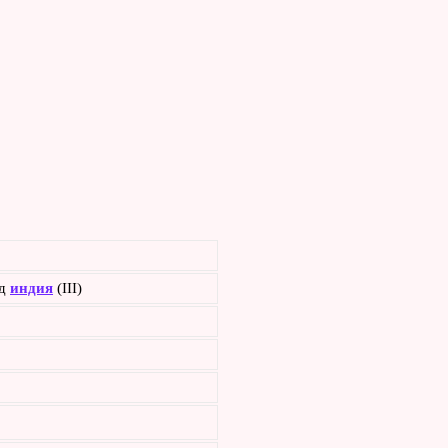
ид
индия
(III)