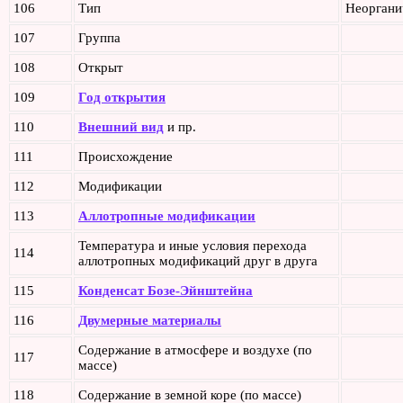
106
Тип
Неоргани
107
Группа
108
Открыт
109
Год открытия
110
Внешний вид
и пр.
111
Происхождение
112
Модификации
113
Аллотропные модификации
Температура и иные условия перехода
114
аллотропных модификаций друг в друга
115
Конденсат Бозе-Эйнштейна
116
Двумерные материалы
Содержание в атмосфере и воздухе (по
117
массе)
118
Содержание в земной коре (по массе)