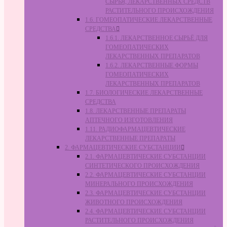
СЫРЬЯ, ЛЕКАРСТВЕННЫХ СРЕДСТВ
РАСТИТЕЛЬНОГО ПРОИСХОЖДЕНИЯ
1.6. ГОМЕОПАТИЧЕСКИЕ ЛЕКАРСТВЕННЫЕ
СРЕДСТВА
1.6.1. ЛЕКАРСТВЕННОЕ СЫРЬЁ ДЛЯ
ГОМЕОПАТИЧЕСКИХ
ЛЕКАРСТВЕННЫХ ПРЕПАРАТОВ
1.6.2. ЛЕКАРСТВЕННЫЕ ФОРМЫ
ГОМЕОПАТИЧЕСКИХ
ЛЕКАРСТВЕННЫХ ПРЕПАРАТОВ
1.7. БИОЛОГИЧЕСКИЕ ЛЕКАРСТВЕННЫЕ
СРЕДСТВА
1.8. ЛЕКАРСТВЕННЫЕ ПРЕПАРАТЫ
АПТЕЧНОГО ИЗГОТОВЛЕНИЯ
1.11. РАДИОФАРМАЦЕВТИЧЕСКИЕ
ЛЕКАРСТВЕННЫЕ ПРЕПАРАТЫ
2. ФАРМАЦЕВТИЧЕСКИЕ СУБСТАНЦИИ
2.1. ФАРМАЦЕВТИЧЕСКИЕ СУБСТАНЦИИ
СИНТЕТИЧЕСКОГО ПРОИСХОЖДЕНИЯ
2.2. ФАРМАЦЕВТИЧЕСКИЕ СУБСТАНЦИИ
МИНЕРАЛЬНОГО ПРОИСХОЖДЕНИЯ
2.3. ФАРМАЦЕВТИЧЕСКИЕ СУБСТАНЦИИ
ЖИВОТНОГО ПРОИСХОЖДЕНИЯ
2.4. ФАРМАЦЕВТИЧЕСКИЕ СУБСТАНЦИИ
РАСТИТЕЛЬНОГО ПРОИСХОЖДЕНИЯ