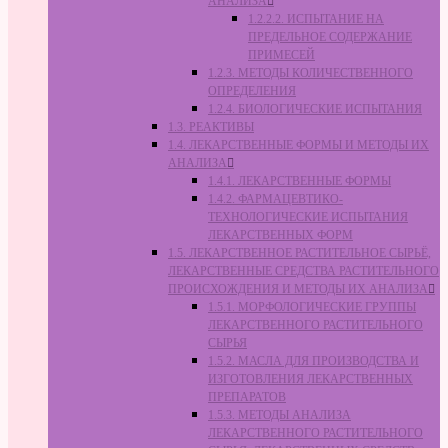
АНАЛИЗА
1.2.2.2. ИСПЫТАНИЕ НА
ПРЕДЕЛЬНОЕ СОДЕРЖАНИЕ
ПРИМЕСЕЙ
1.2.3. МЕТОДЫ КОЛИЧЕСТВЕННОГО
ОПРЕДЕЛЕНИЯ
1.2.4. БИОЛОГИЧЕСКИЕ ИСПЫТАНИЯ
1.3. РЕАКТИВЫ
1.4. ЛЕКАРСТВЕННЫЕ ФОРМЫ И МЕТОДЫ ИХ
АНАЛИЗА
1.4.1. ЛЕКАРСТВЕННЫЕ ФОРМЫ
1.4.2. ФАРМАЦЕВТИКО-
ТЕХНОЛОГИЧЕСКИЕ ИСПЫТАНИЯ
ЛЕКАРСТВЕННЫХ ФОРМ
1.5. ЛЕКАРСТВЕННОЕ РАСТИТЕЛЬНОЕ СЫРЬЁ,
ЛЕКАРСТВЕННЫЕ СРЕДСТВА РАСТИТЕЛЬНОГО
ПРОИСХОЖДЕНИЯ И МЕТОДЫ ИХ АНАЛИЗА
1.5.1. МОРФОЛОГИЧЕСКИЕ ГРУППЫ
ЛЕКАРСТВЕННОГО РАСТИТЕЛЬНОГО
СЫРЬЯ
1.5.2. МАСЛА ДЛЯ ПРОИЗВОДСТВА И
ИЗГОТОВЛЕНИЯ ЛЕКАРСТВЕННЫХ
ПРЕПАРАТОВ
1.5.3. МЕТОДЫ АНАЛИЗА
ЛЕКАРСТВЕННОГО РАСТИТЕЛЬНОГО