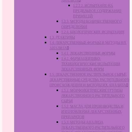
АНАЛИЗА
1.2.2.2. ИСПЫТАНИЕ НА
ПРЕДЕЛЬНОЕ СОДЕРЖАНИЕ
ПРИМЕСЕЙ
1.2.3. МЕТОДЫ КОЛИЧЕСТВЕННОГО
ОПРЕДЕЛЕНИЯ
1.2.4. БИОЛОГИЧЕСКИЕ ИСПЫТАНИЯ
1.3. РЕАКТИВЫ
1.4. ЛЕКАРСТВЕННЫЕ ФОРМЫ И МЕТОДЫ ИХ
АНАЛИЗА
1.4.1. ЛЕКАРСТВЕННЫЕ ФОРМЫ
1.4.2. ФАРМАЦЕВТИКО-
ТЕХНОЛОГИЧЕСКИЕ ИСПЫТАНИЯ
ЛЕКАРСТВЕННЫХ ФОРМ
1.5. ЛЕКАРСТВЕННОЕ РАСТИТЕЛЬНОЕ СЫРЬЁ,
ЛЕКАРСТВЕННЫЕ СРЕДСТВА РАСТИТЕЛЬНОГО
ПРОИСХОЖДЕНИЯ И МЕТОДЫ ИХ АНАЛИЗА
1.5.1. МОРФОЛОГИЧЕСКИЕ ГРУППЫ
ЛЕКАРСТВЕННОГО РАСТИТЕЛЬНОГО
СЫРЬЯ
1.5.2. МАСЛА ДЛЯ ПРОИЗВОДСТВА И
ИЗГОТОВЛЕНИЯ ЛЕКАРСТВЕННЫХ
ПРЕПАРАТОВ
1.5.3. МЕТОДЫ АНАЛИЗА
ЛЕКАРСТВЕННОГО РАСТИТЕЛЬНОГО