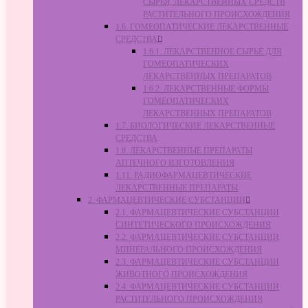
СЫРЬЯ, ЛЕКАРСТВЕННЫХ СРЕДСТВ
РАСТИТЕЛЬНОГО ПРОИСХОЖДЕНИЯ
1.6. ГОМЕОПАТИЧЕСКИЕ ЛЕКАРСТВЕННЫЕ
СРЕДСТВА
1.6.1. ЛЕКАРСТВЕННОЕ СЫРЬЁ ДЛЯ
ГОМЕОПАТИЧЕСКИХ
ЛЕКАРСТВЕННЫХ ПРЕПАРАТОВ
1.6.2. ЛЕКАРСТВЕННЫЕ ФОРМЫ
ГОМЕОПАТИЧЕСКИХ
ЛЕКАРСТВЕННЫХ ПРЕПАРАТОВ
1.7. БИОЛОГИЧЕСКИЕ ЛЕКАРСТВЕННЫЕ
СРЕДСТВА
1.8. ЛЕКАРСТВЕННЫЕ ПРЕПАРАТЫ
АПТЕЧНОГО ИЗГОТОВЛЕНИЯ
1.11. РАДИОФАРМАЦЕВТИЧЕСКИЕ
ЛЕКАРСТВЕННЫЕ ПРЕПАРАТЫ
2. ФАРМАЦЕВТИЧЕСКИЕ СУБСТАНЦИИ
2.1. ФАРМАЦЕВТИЧЕСКИЕ СУБСТАНЦИИ
СИНТЕТИЧЕСКОГО ПРОИСХОЖДЕНИЯ
2.2. ФАРМАЦЕВТИЧЕСКИЕ СУБСТАНЦИИ
МИНЕРАЛЬНОГО ПРОИСХОЖДЕНИЯ
2.3. ФАРМАЦЕВТИЧЕСКИЕ СУБСТАНЦИИ
ЖИВОТНОГО ПРОИСХОЖДЕНИЯ
2.4. ФАРМАЦЕВТИЧЕСКИЕ СУБСТАНЦИИ
РАСТИТЕЛЬНОГО ПРОИСХОЖДЕНИЯ