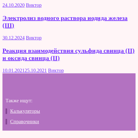
24.10.2020
Виктор
Электролиз водного раствора иодида железа
(III)
30.12.2024
Виктор
Реакция взаимодействия сульфида свинца (II)
и оксида свинца (II)
10.01.2021
25.10.2021
Виктор
Также ищут:
Калькуляторы
Справочники