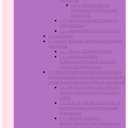
АНАЛИЗА
1.2.2.2. ИСПЫТАНИЕ НА
ПРЕДЕЛЬНОЕ СОДЕРЖАНИЕ
ПРИМЕСЕЙ
1.2.3. МЕТОДЫ КОЛИЧЕСТВЕННОГО
ОПРЕДЕЛЕНИЯ
1.2.4. БИОЛОГИЧЕСКИЕ ИСПЫТАНИЯ
1.3. РЕАКТИВЫ
1.4. ЛЕКАРСТВЕННЫЕ ФОРМЫ И МЕТОДЫ ИХ
АНАЛИЗА
1.4.1. ЛЕКАРСТВЕННЫЕ ФОРМЫ
1.4.2. ФАРМАЦЕВТИКО-
ТЕХНОЛОГИЧЕСКИЕ ИСПЫТАНИЯ
ЛЕКАРСТВЕННЫХ ФОРМ
1.5. ЛЕКАРСТВЕННОЕ РАСТИТЕЛЬНОЕ СЫРЬЁ,
ЛЕКАРСТВЕННЫЕ СРЕДСТВА РАСТИТЕЛЬНОГО
ПРОИСХОЖДЕНИЯ И МЕТОДЫ ИХ АНАЛИЗА
1.5.1. МОРФОЛОГИЧЕСКИЕ ГРУППЫ
ЛЕКАРСТВЕННОГО РАСТИТЕЛЬНОГО
СЫРЬЯ
1.5.2. МАСЛА ДЛЯ ПРОИЗВОДСТВА И
ИЗГОТОВЛЕНИЯ ЛЕКАРСТВЕННЫХ
ПРЕПАРАТОВ
1.5.3. МЕТОДЫ АНАЛИЗА
ЛЕКАРСТВЕННОГО РАСТИТЕЛЬНОГО