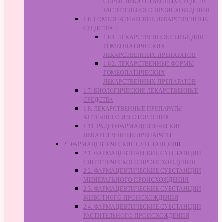
СЫРЬЯ, ЛЕКАРСТВЕННЫХ СРЕДСТВ
РАСТИТЕЛЬНОГО ПРОИСХОЖДЕНИЯ
1.6. ГОМЕОПАТИЧЕСКИЕ ЛЕКАРСТВЕННЫЕ
СРЕДСТВА
1.6.1. ЛЕКАРСТВЕННОЕ СЫРЬЁ ДЛЯ
ГОМЕОПАТИЧЕСКИХ
ЛЕКАРСТВЕННЫХ ПРЕПАРАТОВ
1.6.2. ЛЕКАРСТВЕННЫЕ ФОРМЫ
ГОМЕОПАТИЧЕСКИХ
ЛЕКАРСТВЕННЫХ ПРЕПАРАТОВ
1.7. БИОЛОГИЧЕСКИЕ ЛЕКАРСТВЕННЫЕ
СРЕДСТВА
1.8. ЛЕКАРСТВЕННЫЕ ПРЕПАРАТЫ
АПТЕЧНОГО ИЗГОТОВЛЕНИЯ
1.11. РАДИОФАРМАЦЕВТИЧЕСКИЕ
ЛЕКАРСТВЕННЫЕ ПРЕПАРАТЫ
2. ФАРМАЦЕВТИЧЕСКИЕ СУБСТАНЦИИ
2.1. ФАРМАЦЕВТИЧЕСКИЕ СУБСТАНЦИИ
СИНТЕТИЧЕСКОГО ПРОИСХОЖДЕНИЯ
2.2. ФАРМАЦЕВТИЧЕСКИЕ СУБСТАНЦИИ
МИНЕРАЛЬНОГО ПРОИСХОЖДЕНИЯ
2.3. ФАРМАЦЕВТИЧЕСКИЕ СУБСТАНЦИИ
ЖИВОТНОГО ПРОИСХОЖДЕНИЯ
2.4. ФАРМАЦЕВТИЧЕСКИЕ СУБСТАНЦИИ
РАСТИТЕЛЬНОГО ПРОИСХОЖДЕНИЯ