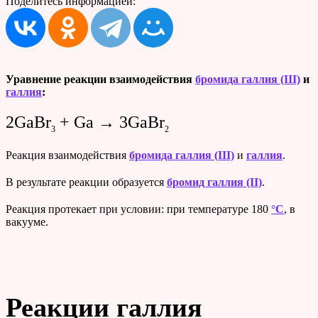
Поделитесь информацией:
Уравнение реакции взаимодействия
бромида галлия (III)
и
галлия
:
2GaBr
+ Ga → 3GaBr
3
2
Реакция взаимодействия
бромида галлия (III)
и
галлия
.
В результате реакции образуется
бромид галлия (II)
.
Реакция протекает при условии: при температуре 180
°C
, в
вакууме.
Реакции галлия