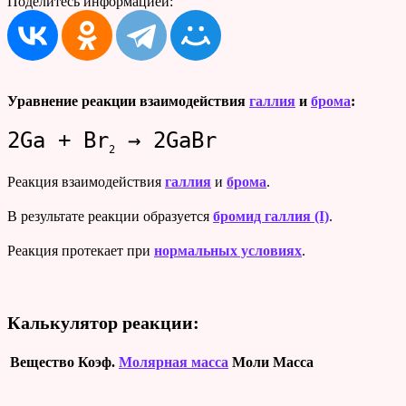
Поделитесь информацией:
Уравнение реакции взаимодействия
галлия
и
брома
:
2Ga + Br
→ 2GaBr
2
Реакция взаимодействия
галлия
и
брома
.
В результате реакции образуется
бромид галлия (I)
.
Реакция протекает при
нормальных условиях
.
Калькулятор реакции:
Вещество
Коэф.
Молярная масса
Моли
Масса