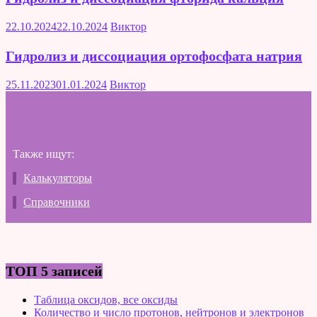
22.10.2024
22.10.2024
Виктор
Гидролиз и диссоциация ортофосфата натрия
25.11.2023
01.01.2024
Виктор
Также ищут:
Калькуляторы
Справочники
ТОП 5 записей
Таблица оксидов, все оксиды
Количество и число протонов, нейтронов и электронов