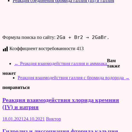
Реакция соединения бромида галлия (III) и галлия
2Ga + Br2 → 2GaBr.
Формула поиска по сайту:
Коэффициент востребованности
413
Вам
←
Реакция взаимодействия галлия и аммиака
также
может
Реакция взаимодействия галлия с бромида водорода
→
понравиться
Реакция взаимодействия хлорида кремния
(IV) и натрия
18.01.2021
24.10.2021
Виктор
Гидролиз и диссоциация фторида кальция