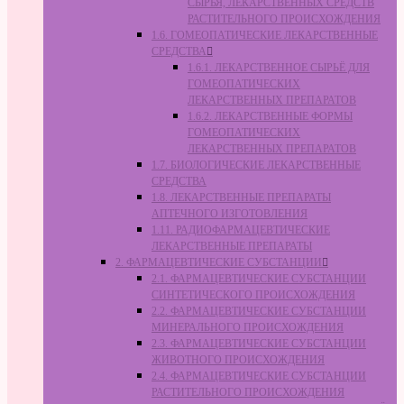
СЫРЬЯ, ЛЕКАРСТВЕННЫХ СРЕДСТВ
РАСТИТЕЛЬНОГО ПРОИСХОЖДЕНИЯ
1.6. ГОМЕОПАТИЧЕСКИЕ ЛЕКАРСТВЕННЫЕ
СРЕДСТВА
1.6.1. ЛЕКАРСТВЕННОЕ СЫРЬЁ ДЛЯ
ГОМЕОПАТИЧЕСКИХ
ЛЕКАРСТВЕННЫХ ПРЕПАРАТОВ
1.6.2. ЛЕКАРСТВЕННЫЕ ФОРМЫ
ГОМЕОПАТИЧЕСКИХ
ЛЕКАРСТВЕННЫХ ПРЕПАРАТОВ
1.7. БИОЛОГИЧЕСКИЕ ЛЕКАРСТВЕННЫЕ
СРЕДСТВА
1.8. ЛЕКАРСТВЕННЫЕ ПРЕПАРАТЫ
АПТЕЧНОГО ИЗГОТОВЛЕНИЯ
1.11. РАДИОФАРМАЦЕВТИЧЕСКИЕ
ЛЕКАРСТВЕННЫЕ ПРЕПАРАТЫ
2. ФАРМАЦЕВТИЧЕСКИЕ СУБСТАНЦИИ
2.1. ФАРМАЦЕВТИЧЕСКИЕ СУБСТАНЦИИ
СИНТЕТИЧЕСКОГО ПРОИСХОЖДЕНИЯ
2.2. ФАРМАЦЕВТИЧЕСКИЕ СУБСТАНЦИИ
МИНЕРАЛЬНОГО ПРОИСХОЖДЕНИЯ
2.3. ФАРМАЦЕВТИЧЕСКИЕ СУБСТАНЦИИ
ЖИВОТНОГО ПРОИСХОЖДЕНИЯ
2.4. ФАРМАЦЕВТИЧЕСКИЕ СУБСТАНЦИИ
РАСТИТЕЛЬНОГО ПРОИСХОЖДЕНИЯ