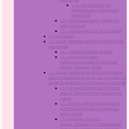
АНАЛИЗА
1.2.2.2. ИСПЫТАНИЕ НА
ПРЕДЕЛЬНОЕ СОДЕРЖАНИЕ
ПРИМЕСЕЙ
1.2.3. МЕТОДЫ КОЛИЧЕСТВЕННОГО
ОПРЕДЕЛЕНИЯ
1.2.4. БИОЛОГИЧЕСКИЕ ИСПЫТАНИЯ
1.3. РЕАКТИВЫ
1.4. ЛЕКАРСТВЕННЫЕ ФОРМЫ И МЕТОДЫ ИХ
АНАЛИЗА
1.4.1. ЛЕКАРСТВЕННЫЕ ФОРМЫ
1.4.2. ФАРМАЦЕВТИКО-
ТЕХНОЛОГИЧЕСКИЕ ИСПЫТАНИЯ
ЛЕКАРСТВЕННЫХ ФОРМ
1.5. ЛЕКАРСТВЕННОЕ РАСТИТЕЛЬНОЕ СЫРЬЁ,
ЛЕКАРСТВЕННЫЕ СРЕДСТВА РАСТИТЕЛЬНОГО
ПРОИСХОЖДЕНИЯ И МЕТОДЫ ИХ АНАЛИЗА
1.5.1. МОРФОЛОГИЧЕСКИЕ ГРУППЫ
ЛЕКАРСТВЕННОГО РАСТИТЕЛЬНОГО
СЫРЬЯ
1.5.2. МАСЛА ДЛЯ ПРОИЗВОДСТВА И
ИЗГОТОВЛЕНИЯ ЛЕКАРСТВЕННЫХ
ПРЕПАРАТОВ
1.5.3. МЕТОДЫ АНАЛИЗА
ЛЕКАРСТВЕННОГО РАСТИТЕЛЬНОГО