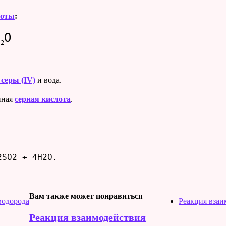
лоты
:
H
O
2
 серы (IV)
и вода.
нная
серная кислота
.
2SO2 + 4H2O.
Вам также может понравиться
водорода
Реакция взаи
Реакция взаимодействия