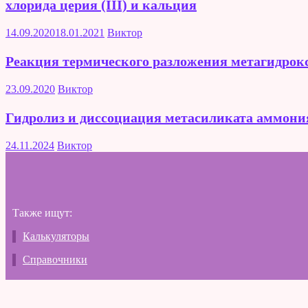
хлорида церия (III) и кальция
14.09.2020
18.01.2021
Виктор
Реакция термического разложения метагидрок
23.09.2020
Виктор
Гидролиз и диссоциация метасиликата аммони
24.11.2024
Виктор
Также ищут:
Калькуляторы
Справочники