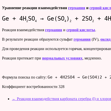
Уравнение реакции взаимодействия
германия
и
серной кис
Ge + 4H
SO
→ Ge(SO
)
+ 2SO
+ 4
2
4
4
2
2
Реакция взаимодействия
германия
и
серной кислоты
.
В результате реакции образуются сульфат
германия
(IV),
оксид
Для проведения реакции используется горячая, концентрирова
Реакция протекает при
нормальных условиях
, медленно.
Ge + 4H2SO4 → Ge(SO4)2 + 
Формула поиска по сайту:
Коэффициент востребованности
328
←
Реакция взаимодействия карбоната серебра (I) и хлоро