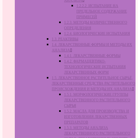
АНАЛИЗА
1.2.2.2. ИСПЫТАНИЕ НА
ПРЕДЕЛЬНОЕ СОДЕРЖАНИЕ
ПРИМЕСЕЙ
1.2.3. МЕТОДЫ КОЛИЧЕСТВЕННОГО
ОПРЕДЕЛЕНИЯ
1.2.4. БИОЛОГИЧЕСКИЕ ИСПЫТАНИЯ
1.3. РЕАКТИВЫ
1.4. ЛЕКАРСТВЕННЫЕ ФОРМЫ И МЕТОДЫ ИХ
АНАЛИЗА
1.4.1. ЛЕКАРСТВЕННЫЕ ФОРМЫ
1.4.2. ФАРМАЦЕВТИКО-
ТЕХНОЛОГИЧЕСКИЕ ИСПЫТАНИЯ
ЛЕКАРСТВЕННЫХ ФОРМ
1.5. ЛЕКАРСТВЕННОЕ РАСТИТЕЛЬНОЕ СЫРЬЁ,
ЛЕКАРСТВЕННЫЕ СРЕДСТВА РАСТИТЕЛЬНОГО
ПРОИСХОЖДЕНИЯ И МЕТОДЫ ИХ АНАЛИЗА
1.5.1. МОРФОЛОГИЧЕСКИЕ ГРУППЫ
ЛЕКАРСТВЕННОГО РАСТИТЕЛЬНОГО
СЫРЬЯ
1.5.2. МАСЛА ДЛЯ ПРОИЗВОДСТВА И
ИЗГОТОВЛЕНИЯ ЛЕКАРСТВЕННЫХ
ПРЕПАРАТОВ
1.5.3. МЕТОДЫ АНАЛИЗА
ЛЕКАРСТВЕННОГО РАСТИТЕЛЬНОГО