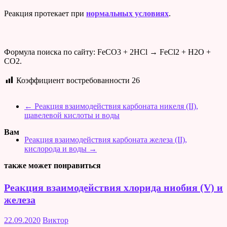
Реакция протекает при
нормальных условиях
.
Формула поиска по сайту: FeCO3 + 2HCl → FeCl2 + H2O +
CO2.
Коэффициент востребованности
26
←
Реакция взаимодействия карбоната никеля (II),
щавелевой кислоты и воды
Вам
Реакция взаимодействия карбоната железа (II),
кислорода и воды
→
также может понравиться
Реакция взаимодействия хлорида ниобия (V) и
железа
22.09.2020
Виктор