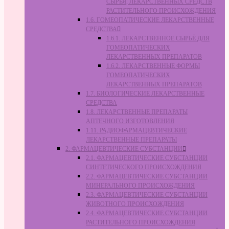
СЫРЬЯ, ЛЕКАРСТВЕННЫХ СРЕДСТВ
РАСТИТЕЛЬНОГО ПРОИСХОЖДЕНИЯ
1.6. ГОМЕОПАТИЧЕСКИЕ ЛЕКАРСТВЕННЫЕ
СРЕДСТВА
1.6.1. ЛЕКАРСТВЕННОЕ СЫРЬЁ ДЛЯ
ГОМЕОПАТИЧЕСКИХ
ЛЕКАРСТВЕННЫХ ПРЕПАРАТОВ
1.6.2. ЛЕКАРСТВЕННЫЕ ФОРМЫ
ГОМЕОПАТИЧЕСКИХ
ЛЕКАРСТВЕННЫХ ПРЕПАРАТОВ
1.7. БИОЛОГИЧЕСКИЕ ЛЕКАРСТВЕННЫЕ
СРЕДСТВА
1.8. ЛЕКАРСТВЕННЫЕ ПРЕПАРАТЫ
АПТЕЧНОГО ИЗГОТОВЛЕНИЯ
1.11. РАДИОФАРМАЦЕВТИЧЕСКИЕ
ЛЕКАРСТВЕННЫЕ ПРЕПАРАТЫ
2. ФАРМАЦЕВТИЧЕСКИЕ СУБСТАНЦИИ
2.1. ФАРМАЦЕВТИЧЕСКИЕ СУБСТАНЦИИ
СИНТЕТИЧЕСКОГО ПРОИСХОЖДЕНИЯ
2.2. ФАРМАЦЕВТИЧЕСКИЕ СУБСТАНЦИИ
МИНЕРАЛЬНОГО ПРОИСХОЖДЕНИЯ
2.3. ФАРМАЦЕВТИЧЕСКИЕ СУБСТАНЦИИ
ЖИВОТНОГО ПРОИСХОЖДЕНИЯ
2.4. ФАРМАЦЕВТИЧЕСКИЕ СУБСТАНЦИИ
РАСТИТЕЛЬНОГО ПРОИСХОЖДЕНИЯ