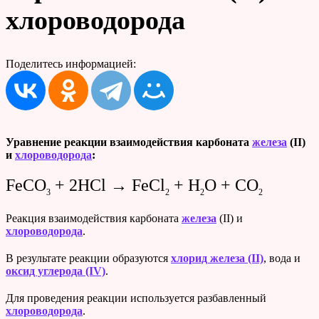
хлороводорода
Поделитесь информацией:
Уравнение реакции
взаимодействия карбоната
железа
(II)
и
хлороводорода
:
FeCO
+ 2HCl → FeCl
+ H
O + CO
3
2
2
2
Реакция взаимодействия карбоната
железа
(II) и
хлороводорода
.
В результате реакции образуются
хлорид железа (II)
, вода и
оксид углерода (IV)
.
Для проведения реакции используется разбавленный
хлороводорода
.