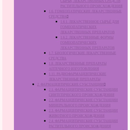
СЫРЬЯ, ЛЕКАРСТВЕННЫХ СРЕДСТВ
РАСТИТЕЛЬНОГО ПРОИСХОЖДЕНИЯ
1.6. ГОМЕОПАТИЧЕСКИЕ ЛЕКАРСТВЕННЫЕ
СРЕДСТВА
1.6.1. ЛЕКАРСТВЕННОЕ СЫРЬЁ ДЛЯ
ГОМЕОПАТИЧЕСКИХ
ЛЕКАРСТВЕННЫХ ПРЕПАРАТОВ
1.6.2. ЛЕКАРСТВЕННЫЕ ФОРМЫ
ГОМЕОПАТИЧЕСКИХ
ЛЕКАРСТВЕННЫХ ПРЕПАРАТОВ
1.7. БИОЛОГИЧЕСКИЕ ЛЕКАРСТВЕННЫЕ
СРЕДСТВА
1.8. ЛЕКАРСТВЕННЫЕ ПРЕПАРАТЫ
АПТЕЧНОГО ИЗГОТОВЛЕНИЯ
1.11. РАДИОФАРМАЦЕВТИЧЕСКИЕ
ЛЕКАРСТВЕННЫЕ ПРЕПАРАТЫ
2. ФАРМАЦЕВТИЧЕСКИЕ СУБСТАНЦИИ
2.1. ФАРМАЦЕВТИЧЕСКИЕ СУБСТАНЦИИ
СИНТЕТИЧЕСКОГО ПРОИСХОЖДЕНИЯ
2.2. ФАРМАЦЕВТИЧЕСКИЕ СУБСТАНЦИИ
МИНЕРАЛЬНОГО ПРОИСХОЖДЕНИЯ
2.3. ФАРМАЦЕВТИЧЕСКИЕ СУБСТАНЦИИ
ЖИВОТНОГО ПРОИСХОЖДЕНИЯ
2.4. ФАРМАЦЕВТИЧЕСКИЕ СУБСТАНЦИИ
РАСТИТЕЛЬНОГО ПРОИСХОЖДЕНИЯ