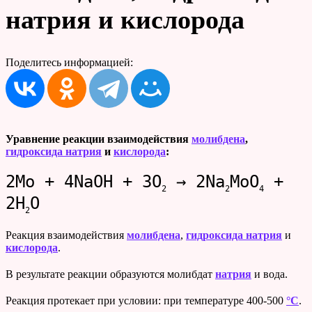
натрия и кислорода
Поделитесь информацией:
Уравнение реакции взаимодействия
молибдена
,
гидроксида натрия
и
кислорода
:
2Mo + 4NaOH + 3O
→ 2Na
MoO
+
2
2
4
2H
O
2
Реакция взаимодействия
молибдена
,
гидроксида натрия
и
кислорода
.
В результате реакции образуются молибдат
натрия
и вода.
Реакция протекает при условии: при температуре 400-500
°C
.