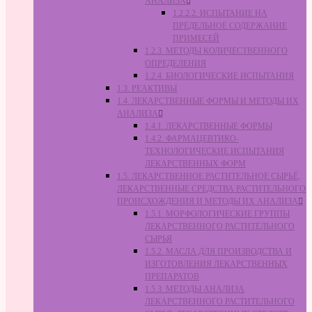
АНАЛИЗА
1.2.2.2. ИСПЫТАНИЕ НА
ПРЕДЕЛЬНОЕ СОДЕРЖАНИЕ
ПРИМЕСЕЙ
1.2.3. МЕТОДЫ КОЛИЧЕСТВЕННОГО
ОПРЕДЕЛЕНИЯ
1.2.4. БИОЛОГИЧЕСКИЕ ИСПЫТАНИЯ
1.3. РЕАКТИВЫ
1.4. ЛЕКАРСТВЕННЫЕ ФОРМЫ И МЕТОДЫ ИХ
АНАЛИЗА
1.4.1. ЛЕКАРСТВЕННЫЕ ФОРМЫ
1.4.2. ФАРМАЦЕВТИКО-
ТЕХНОЛОГИЧЕСКИЕ ИСПЫТАНИЯ
ЛЕКАРСТВЕННЫХ ФОРМ
1.5. ЛЕКАРСТВЕННОЕ РАСТИТЕЛЬНОЕ СЫРЬЁ,
ЛЕКАРСТВЕННЫЕ СРЕДСТВА РАСТИТЕЛЬНОГО
ПРОИСХОЖДЕНИЯ И МЕТОДЫ ИХ АНАЛИЗА
1.5.1. МОРФОЛОГИЧЕСКИЕ ГРУППЫ
ЛЕКАРСТВЕННОГО РАСТИТЕЛЬНОГО
СЫРЬЯ
1.5.2. МАСЛА ДЛЯ ПРОИЗВОДСТВА И
ИЗГОТОВЛЕНИЯ ЛЕКАРСТВЕННЫХ
ПРЕПАРАТОВ
1.5.3. МЕТОДЫ АНАЛИЗА
ЛЕКАРСТВЕННОГО РАСТИТЕЛЬНОГО