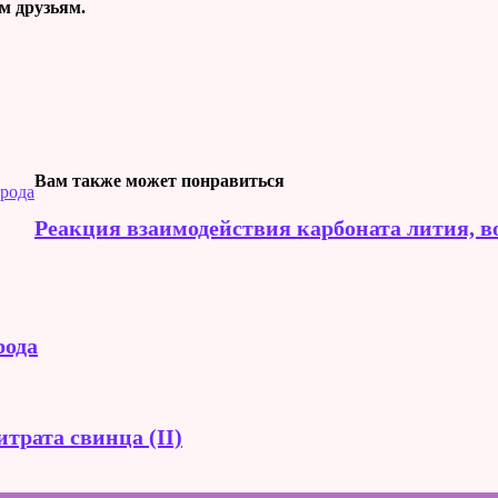
м друзьям.
Вам также может понравиться
орода
Реакция взаимодействия карбоната лития, в
рода
трата свинца (II)