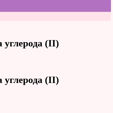
 углерода (II)
 углерода (II)