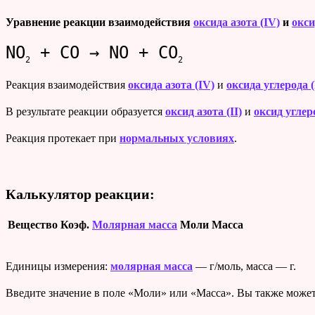
Уравнение реакции взаимодействия
оксида азота (IV)
и
окси
NO
+ CO → NO + CO
2
2
Реакция взаимодействия
оксида азота (IV)
и
оксида углерода (
В результате реакции образуется
оксид азота (II)
и
оксид углер
Реакция протекает при
нормальных условиях
.
Калькулятор реакции:
Вещество
Коэф.
Молярная масса
Моли
Масса
Единицы измерения:
молярная масса
— г/моль, масса — г.
Введите значение в поле «Моли» или «Масса». Вы также может