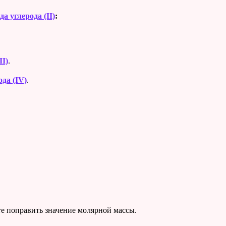
да углерода (II)
:
II)
.
ода (IV)
.
е поправить значение молярной массы.