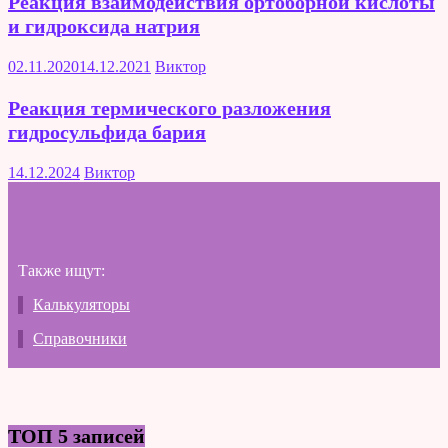
Реакция взаимодействия ортоборной кислоты
и гидроксида натрия
02.11.2020
14.12.2021
Виктор
Реакция термического разложения
гидросульфида бария
14.12.2024
Виктор
Также ищут:
Калькуляторы
Справочники
ТОП 5 записей