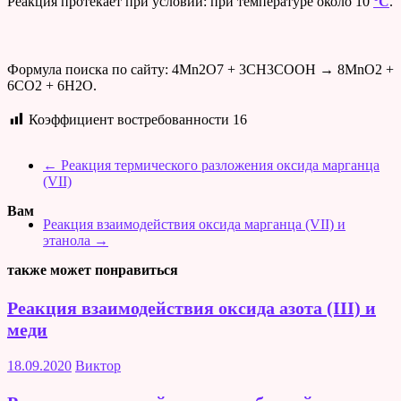
Реакция протекает при условии: при температуре около 10
°C
.
Формула поиска по сайту: 4Mn2O7 + 3CH3COOH → 8MnO2 +
6CO2 + 6H2O.
Коэффициент востребованности
16
←
Реакция термического разложения оксида марганца
(VII)
Вам
Реакция взаимодействия оксида марганца (VII) и
этанола
→
также может понравиться
Реакция взаимодействия оксида азота (III) и
меди
18.09.2020
Виктор