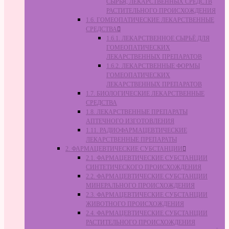
СЫРЬЯ, ЛЕКАРСТВЕННЫХ СРЕДСТВ
РАСТИТЕЛЬНОГО ПРОИСХОЖДЕНИЯ
1.6. ГОМЕОПАТИЧЕСКИЕ ЛЕКАРСТВЕННЫЕ
СРЕДСТВА
1.6.1. ЛЕКАРСТВЕННОЕ СЫРЬЁ ДЛЯ
ГОМЕОПАТИЧЕСКИХ
ЛЕКАРСТВЕННЫХ ПРЕПАРАТОВ
1.6.2. ЛЕКАРСТВЕННЫЕ ФОРМЫ
ГОМЕОПАТИЧЕСКИХ
ЛЕКАРСТВЕННЫХ ПРЕПАРАТОВ
1.7. БИОЛОГИЧЕСКИЕ ЛЕКАРСТВЕННЫЕ
СРЕДСТВА
1.8. ЛЕКАРСТВЕННЫЕ ПРЕПАРАТЫ
АПТЕЧНОГО ИЗГОТОВЛЕНИЯ
1.11. РАДИОФАРМАЦЕВТИЧЕСКИЕ
ЛЕКАРСТВЕННЫЕ ПРЕПАРАТЫ
2. ФАРМАЦЕВТИЧЕСКИЕ СУБСТАНЦИИ
2.1. ФАРМАЦЕВТИЧЕСКИЕ СУБСТАНЦИИ
СИНТЕТИЧЕСКОГО ПРОИСХОЖДЕНИЯ
2.2. ФАРМАЦЕВТИЧЕСКИЕ СУБСТАНЦИИ
МИНЕРАЛЬНОГО ПРОИСХОЖДЕНИЯ
2.3. ФАРМАЦЕВТИЧЕСКИЕ СУБСТАНЦИИ
ЖИВОТНОГО ПРОИСХОЖДЕНИЯ
2.4. ФАРМАЦЕВТИЧЕСКИЕ СУБСТАНЦИИ
РАСТИТЕЛЬНОГО ПРОИСХОЖДЕНИЯ