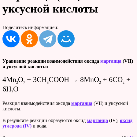
уксусной кислоты
Поделитесь информацией:
Уравнение реакции
взаимодействия оксида
марганца
(VII)
и уксусной кислоты:
4Mn
O
+ 3CH
COOH → 8MnO
+ 6CO
+
2
7
3
2
2
6H
O
2
Реакция взаимодействия оксида
марганца
(VII) и уксусной
кислоты.
В результате реакции образуются оксид
марганца
(IV),
оксид
углерода (IV)
и вода.