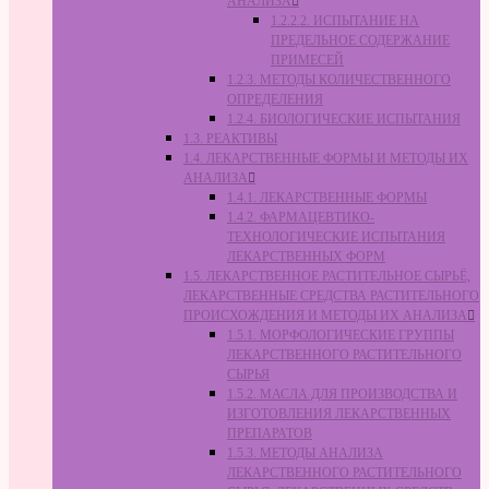
АНАЛИЗА
1.2.2.2. ИСПЫТАНИЕ НА
ПРЕДЕЛЬНОЕ СОДЕРЖАНИЕ
ПРИМЕСЕЙ
1.2.3. МЕТОДЫ КОЛИЧЕСТВЕННОГО
ОПРЕДЕЛЕНИЯ
1.2.4. БИОЛОГИЧЕСКИЕ ИСПЫТАНИЯ
1.3. РЕАКТИВЫ
1.4. ЛЕКАРСТВЕННЫЕ ФОРМЫ И МЕТОДЫ ИХ
АНАЛИЗА
1.4.1. ЛЕКАРСТВЕННЫЕ ФОРМЫ
1.4.2. ФАРМАЦЕВТИКО-
ТЕХНОЛОГИЧЕСКИЕ ИСПЫТАНИЯ
ЛЕКАРСТВЕННЫХ ФОРМ
1.5. ЛЕКАРСТВЕННОЕ РАСТИТЕЛЬНОЕ СЫРЬЁ,
ЛЕКАРСТВЕННЫЕ СРЕДСТВА РАСТИТЕЛЬНОГО
ПРОИСХОЖДЕНИЯ И МЕТОДЫ ИХ АНАЛИЗА
1.5.1. МОРФОЛОГИЧЕСКИЕ ГРУППЫ
ЛЕКАРСТВЕННОГО РАСТИТЕЛЬНОГО
СЫРЬЯ
1.5.2. МАСЛА ДЛЯ ПРОИЗВОДСТВА И
ИЗГОТОВЛЕНИЯ ЛЕКАРСТВЕННЫХ
ПРЕПАРАТОВ
1.5.3. МЕТОДЫ АНАЛИЗА
ЛЕКАРСТВЕННОГО РАСТИТЕЛЬНОГО