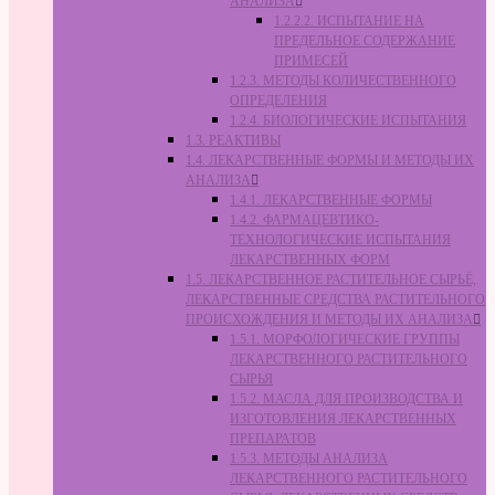
АНАЛИЗА
1.2.2.2. ИСПЫТАНИЕ НА
ПРЕДЕЛЬНОЕ СОДЕРЖАНИЕ
ПРИМЕСЕЙ
1.2.3. МЕТОДЫ КОЛИЧЕСТВЕННОГО
ОПРЕДЕЛЕНИЯ
1.2.4. БИОЛОГИЧЕСКИЕ ИСПЫТАНИЯ
1.3. РЕАКТИВЫ
1.4. ЛЕКАРСТВЕННЫЕ ФОРМЫ И МЕТОДЫ ИХ
АНАЛИЗА
1.4.1. ЛЕКАРСТВЕННЫЕ ФОРМЫ
1.4.2. ФАРМАЦЕВТИКО-
ТЕХНОЛОГИЧЕСКИЕ ИСПЫТАНИЯ
ЛЕКАРСТВЕННЫХ ФОРМ
1.5. ЛЕКАРСТВЕННОЕ РАСТИТЕЛЬНОЕ СЫРЬЁ,
ЛЕКАРСТВЕННЫЕ СРЕДСТВА РАСТИТЕЛЬНОГО
ПРОИСХОЖДЕНИЯ И МЕТОДЫ ИХ АНАЛИЗА
1.5.1. МОРФОЛОГИЧЕСКИЕ ГРУППЫ
ЛЕКАРСТВЕННОГО РАСТИТЕЛЬНОГО
СЫРЬЯ
1.5.2. МАСЛА ДЛЯ ПРОИЗВОДСТВА И
ИЗГОТОВЛЕНИЯ ЛЕКАРСТВЕННЫХ
ПРЕПАРАТОВ
1.5.3. МЕТОДЫ АНАЛИЗА
ЛЕКАРСТВЕННОГО РАСТИТЕЛЬНОГО