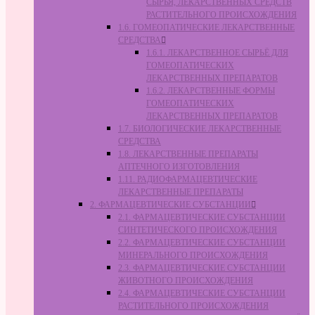
СЫРЬЯ, ЛЕКАРСТВЕННЫХ СРЕДСТВ
РАСТИТЕЛЬНОГО ПРОИСХОЖДЕНИЯ
1.6. ГОМЕОПАТИЧЕСКИЕ ЛЕКАРСТВЕННЫЕ
СРЕДСТВА
1.6.1. ЛЕКАРСТВЕННОЕ СЫРЬЁ ДЛЯ
ГОМЕОПАТИЧЕСКИХ
ЛЕКАРСТВЕННЫХ ПРЕПАРАТОВ
1.6.2. ЛЕКАРСТВЕННЫЕ ФОРМЫ
ГОМЕОПАТИЧЕСКИХ
ЛЕКАРСТВЕННЫХ ПРЕПАРАТОВ
1.7. БИОЛОГИЧЕСКИЕ ЛЕКАРСТВЕННЫЕ
СРЕДСТВА
1.8. ЛЕКАРСТВЕННЫЕ ПРЕПАРАТЫ
АПТЕЧНОГО ИЗГОТОВЛЕНИЯ
1.11. РАДИОФАРМАЦЕВТИЧЕСКИЕ
ЛЕКАРСТВЕННЫЕ ПРЕПАРАТЫ
2. ФАРМАЦЕВТИЧЕСКИЕ СУБСТАНЦИИ
2.1. ФАРМАЦЕВТИЧЕСКИЕ СУБСТАНЦИИ
СИНТЕТИЧЕСКОГО ПРОИСХОЖДЕНИЯ
2.2. ФАРМАЦЕВТИЧЕСКИЕ СУБСТАНЦИИ
МИНЕРАЛЬНОГО ПРОИСХОЖДЕНИЯ
2.3. ФАРМАЦЕВТИЧЕСКИЕ СУБСТАНЦИИ
ЖИВОТНОГО ПРОИСХОЖДЕНИЯ
2.4. ФАРМАЦЕВТИЧЕСКИЕ СУБСТАНЦИИ
РАСТИТЕЛЬНОГО ПРОИСХОЖДЕНИЯ