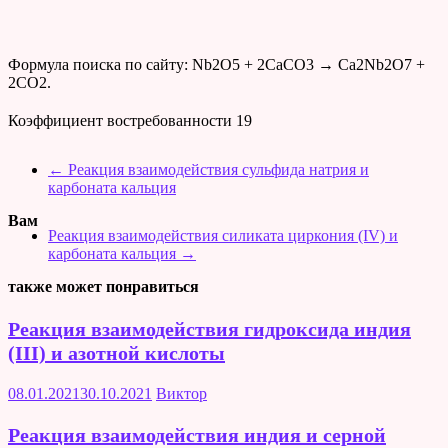
Формула поиска по сайту: Nb2O5 + 2CaCO3 → Ca2Nb2O7 +
2CO2.
Коэффициент востребованности
19
←
Реакция взаимодействия сульфида натрия и
карбоната кальция
Вам
Реакция взаимодействия силиката циркония (IV) и
карбоната кальция
→
также может понравиться
Реакция взаимодействия гидроксида индия
(III) и азотной кислоты
08.01.2021
30.10.2021
Виктор
Реакция взаимодействия индия и серной