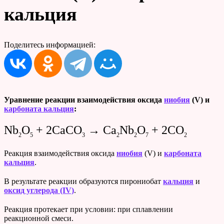
кальция
Поделитесь информацией:
Уравнение реакции
взаимодействия оксида
ниобия
(V) и
карбоната кальция
:
Nb
O
+ 2CaCO
→ Ca
Nb
O
+ 2CO
2
5
3
2
2
7
2
Реакция взаимодействия оксида
ниобия
(V) и
карбоната
кальция
.
В результате реакции образуются пирониобат
кальция
и
оксид углерода (IV)
.
Реакция протекает при условии: при сплавлении
реакционной смеси.