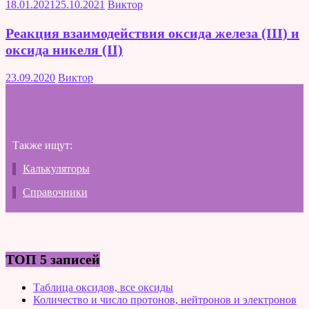
18.01.2021
25.10.2021
Виктор
Реакция взаимодействия оксида железа (III) и
оксида никеля (II)
23.09.2020
Виктор
Также ищут:
Калькуляторы
Справочники
ТОП 5 записей
Таблица оксидов, все оксиды
Количество и число протонов, нейтронов и электронов