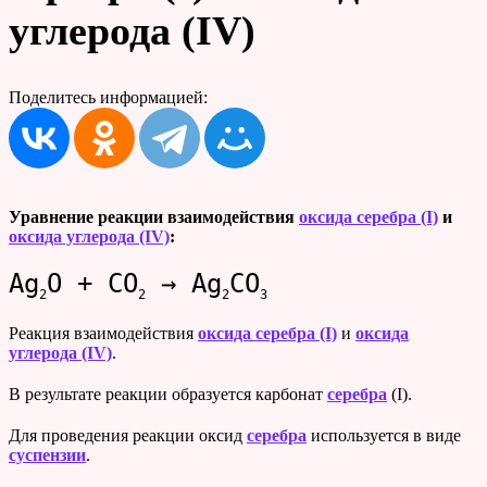
углерода (IV)
Поделитесь информацией:
Уравнение реакции взаимодействия
оксида серебра (I)
и
оксида углерода (IV)
:
Ag
O + CO
→ Ag
CO
2
2
2
3
Реакция взаимодействия
оксида серебра (I)
и
оксида
углерода (IV)
.
В результате реакции образуется карбонат
серебра
(I).
Для проведения реакции оксид
серебра
используется в виде
суспензии
.