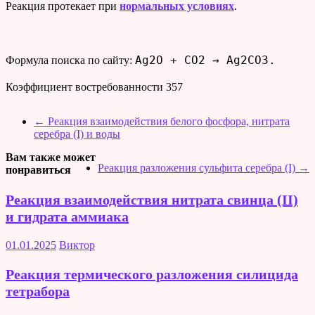
Реакция протекает при
нормальных условиях
.
Ag2O + CO2 → Ag2CO3.
Формула поиска по сайту:
Коэффициент востребованности
357
←
Реакция взаимодействия белого фосфора, нитрата
серебра (I) и воды
Вам также может
Реакция разложения сульфита серебра (I)
→
понравиться
Реакция взаимодействия нитрата свинца (II)
и гидрата аммиака
01.01.2025
Виктор
Реакция термического разложения силицида
тетрабора