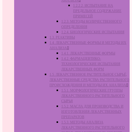
АНАЛИЗА
1.2.2.2. ИСПЫТАНИЕ НА
ПРЕДЕЛЬНОЕ СОДЕРЖАНИЕ
ПРИМЕСЕЙ
1.2.3. МЕТОДЫ КОЛИЧЕСТВЕННОГО
ОПРЕДЕЛЕНИЯ
1.2.4. БИОЛОГИЧЕСКИЕ ИСПЫТАНИЯ
1.3. РЕАКТИВЫ
1.4. ЛЕКАРСТВЕННЫЕ ФОРМЫ И МЕТОДЫ ИХ
АНАЛИЗА
1.4.1. ЛЕКАРСТВЕННЫЕ ФОРМЫ
1.4.2. ФАРМАЦЕВТИКО-
ТЕХНОЛОГИЧЕСКИЕ ИСПЫТАНИЯ
ЛЕКАРСТВЕННЫХ ФОРМ
1.5. ЛЕКАРСТВЕННОЕ РАСТИТЕЛЬНОЕ СЫРЬЁ,
ЛЕКАРСТВЕННЫЕ СРЕДСТВА РАСТИТЕЛЬНОГО
ПРОИСХОЖДЕНИЯ И МЕТОДЫ ИХ АНАЛИЗА
1.5.1. МОРФОЛОГИЧЕСКИЕ ГРУППЫ
ЛЕКАРСТВЕННОГО РАСТИТЕЛЬНОГО
СЫРЬЯ
1.5.2. МАСЛА ДЛЯ ПРОИЗВОДСТВА И
ИЗГОТОВЛЕНИЯ ЛЕКАРСТВЕННЫХ
ПРЕПАРАТОВ
1.5.3. МЕТОДЫ АНАЛИЗА
ЛЕКАРСТВЕННОГО РАСТИТЕЛЬНОГО