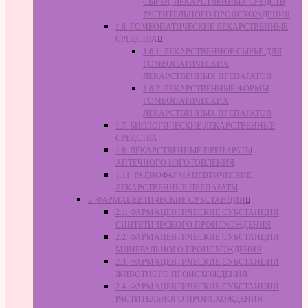
СЫРЬЯ, ЛЕКАРСТВЕННЫХ СРЕДСТВ
РАСТИТЕЛЬНОГО ПРОИСХОЖДЕНИЯ
1.6. ГОМЕОПАТИЧЕСКИЕ ЛЕКАРСТВЕННЫЕ
СРЕДСТВА
1.6.1. ЛЕКАРСТВЕННОЕ СЫРЬЁ ДЛЯ
ГОМЕОПАТИЧЕСКИХ
ЛЕКАРСТВЕННЫХ ПРЕПАРАТОВ
1.6.2. ЛЕКАРСТВЕННЫЕ ФОРМЫ
ГОМЕОПАТИЧЕСКИХ
ЛЕКАРСТВЕННЫХ ПРЕПАРАТОВ
1.7. БИОЛОГИЧЕСКИЕ ЛЕКАРСТВЕННЫЕ
СРЕДСТВА
1.8. ЛЕКАРСТВЕННЫЕ ПРЕПАРАТЫ
АПТЕЧНОГО ИЗГОТОВЛЕНИЯ
1.11. РАДИОФАРМАЦЕВТИЧЕСКИЕ
ЛЕКАРСТВЕННЫЕ ПРЕПАРАТЫ
2. ФАРМАЦЕВТИЧЕСКИЕ СУБСТАНЦИИ
2.1. ФАРМАЦЕВТИЧЕСКИЕ СУБСТАНЦИИ
СИНТЕТИЧЕСКОГО ПРОИСХОЖДЕНИЯ
2.2. ФАРМАЦЕВТИЧЕСКИЕ СУБСТАНЦИИ
МИНЕРАЛЬНОГО ПРОИСХОЖДЕНИЯ
2.3. ФАРМАЦЕВТИЧЕСКИЕ СУБСТАНЦИИ
ЖИВОТНОГО ПРОИСХОЖДЕНИЯ
2.4. ФАРМАЦЕВТИЧЕСКИЕ СУБСТАНЦИИ
РАСТИТЕЛЬНОГО ПРОИСХОЖДЕНИЯ