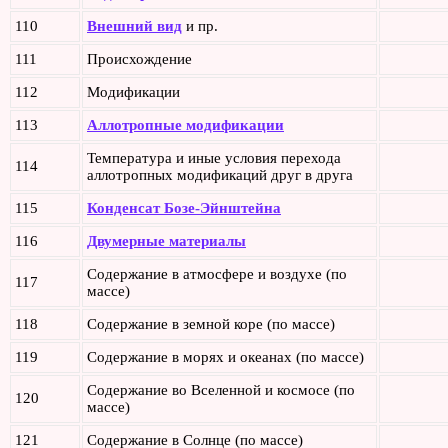
110
Внешний вид
и пр.
111
Происхождение
112
Модификации
113
Аллотропные модификации
Температура и иные условия перехода
114
аллотропных модификаций друг в друга
115
Конденсат Бозе-Эйнштейна
116
Двумерные материалы
Содержание в атмосфере и воздухе (по
117
массе)
118
Содержание в земной коре (по массе)
119
Содержание в морях и океанах (по массе)
Содержание во Вселенной и космосе (по
120
массе)
121
Содержание в Солнце (по массе)