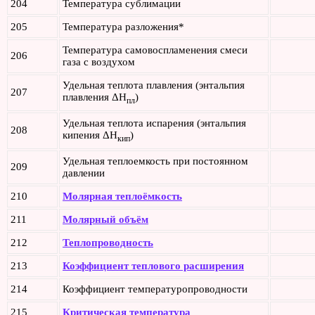
204
Температура сублимации
205
Температура разложения*
Температура самовоспламенения смеси
206
газа с воздухом
Удельная теплота плавления (энтальпия
207
плавления ΔH
)
пл
Удельная теплота испарения (энтальпия
208
кипения ΔH
)
кип
Удельная теплоемкость при постоянном
209
давлении
210
Молярная теплоёмкость
211
Молярный объём
212
Теплопроводность
213
Коэффициент теплового расширения
214
Коэффициент температуропроводности
215
Критическая температура