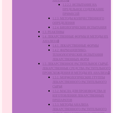
АНАЛИЗА
1.2.2.2. ИСПЫТАНИЕ НА
ПРЕДЕЛЬНОЕ СОДЕРЖАНИЕ
ПРИМЕСЕЙ
1.2.3. МЕТОДЫ КОЛИЧЕСТВЕННОГО
ОПРЕДЕЛЕНИЯ
1.2.4. БИОЛОГИЧЕСКИЕ ИСПЫТАНИЯ
1.3. РЕАКТИВЫ
1.4. ЛЕКАРСТВЕННЫЕ ФОРМЫ И МЕТОДЫ ИХ
АНАЛИЗА
1.4.1. ЛЕКАРСТВЕННЫЕ ФОРМЫ
1.4.2. ФАРМАЦЕВТИКО-
ТЕХНОЛОГИЧЕСКИЕ ИСПЫТАНИЯ
ЛЕКАРСТВЕННЫХ ФОРМ
1.5. ЛЕКАРСТВЕННОЕ РАСТИТЕЛЬНОЕ СЫРЬЁ,
ЛЕКАРСТВЕННЫЕ СРЕДСТВА РАСТИТЕЛЬНОГО
ПРОИСХОЖДЕНИЯ И МЕТОДЫ ИХ АНАЛИЗА
1.5.1. МОРФОЛОГИЧЕСКИЕ ГРУППЫ
ЛЕКАРСТВЕННОГО РАСТИТЕЛЬНОГО
СЫРЬЯ
1.5.2. МАСЛА ДЛЯ ПРОИЗВОДСТВА И
ИЗГОТОВЛЕНИЯ ЛЕКАРСТВЕННЫХ
ПРЕПАРАТОВ
1.5.3. МЕТОДЫ АНАЛИЗА
ЛЕКАРСТВЕННОГО РАСТИТЕЛЬНОГО