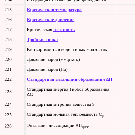
215
Критическая температура
216
Критическое давление
217
Критическая
плотность
218
Тройная точка
219
Растворимость в воде и иных жидкостях
220
Давление паров (мм.рт.ст.)
221
Давление паров (Па)
222
Стандартная энтальпия образования ΔH
Стандартная энергия Гиббса образования
223
ΔG
224
Стандартная энтропия вещества S
Стандартная мольная теплоемкость C
225
p
Энтальпия диссоциации ΔH
226
дисс