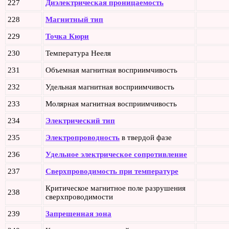
227
Диэлектрическая проницаемость
228
Магнитный тип
229
Точка Кюри
230
Температура Нееля
231
Объемная магнитная восприимчивость
232
Удельная магнитная восприимчивость
233
Молярная магнитная восприимчивость
234
Электрический тип
235
Электропроводность
в твердой фазе
236
Удельное электрическое сопротивление
237
Сверхпроводимость при температуре
Критическое магнитное поле разрушения
238
сверхпроводимости
239
Запрещенная зона