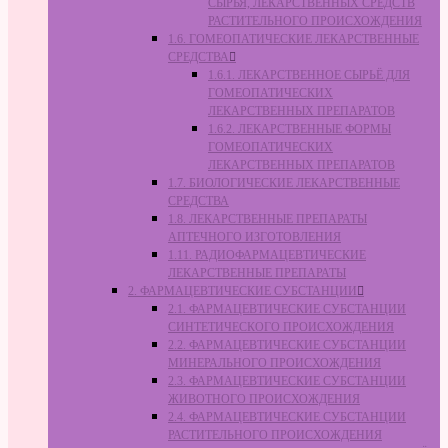
СЫРЬЯ, ЛЕКАРСТВЕННЫХ СРЕДСТВ
РАСТИТЕЛЬНОГО ПРОИСХОЖДЕНИЯ
1.6. ГОМЕОПАТИЧЕСКИЕ ЛЕКАРСТВЕННЫЕ
СРЕДСТВА
1.6.1. ЛЕКАРСТВЕННОЕ СЫРЬЁ ДЛЯ
ГОМЕОПАТИЧЕСКИХ
ЛЕКАРСТВЕННЫХ ПРЕПАРАТОВ
1.6.2. ЛЕКАРСТВЕННЫЕ ФОРМЫ
ГОМЕОПАТИЧЕСКИХ
ЛЕКАРСТВЕННЫХ ПРЕПАРАТОВ
1.7. БИОЛОГИЧЕСКИЕ ЛЕКАРСТВЕННЫЕ
СРЕДСТВА
1.8. ЛЕКАРСТВЕННЫЕ ПРЕПАРАТЫ
АПТЕЧНОГО ИЗГОТОВЛЕНИЯ
1.11. РАДИОФАРМАЦЕВТИЧЕСКИЕ
ЛЕКАРСТВЕННЫЕ ПРЕПАРАТЫ
2. ФАРМАЦЕВТИЧЕСКИЕ СУБСТАНЦИИ
2.1. ФАРМАЦЕВТИЧЕСКИЕ СУБСТАНЦИИ
СИНТЕТИЧЕСКОГО ПРОИСХОЖДЕНИЯ
2.2. ФАРМАЦЕВТИЧЕСКИЕ СУБСТАНЦИИ
МИНЕРАЛЬНОГО ПРОИСХОЖДЕНИЯ
2.3. ФАРМАЦЕВТИЧЕСКИЕ СУБСТАНЦИИ
ЖИВОТНОГО ПРОИСХОЖДЕНИЯ
2.4. ФАРМАЦЕВТИЧЕСКИЕ СУБСТАНЦИИ
РАСТИТЕЛЬНОГО ПРОИСХОЖДЕНИЯ