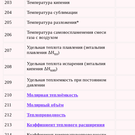
203
Температура кипения
204
Температура сублимации
205
Температура разложения*
Температура самовоспламенения смеси
206
газа с воздухом
Удельная теплота плавления (энтальпия
207
плавления ΔH
)
пл
Удельная теплота испарения (энтальпия
208
кипения ΔH
)
кип
Удельная теплоемкость при постоянном
209
давлении
210
Молярная теплоёмкость
211
Молярный объём
212
Теплопроводность
213
Коэффициент теплового расширения
214
Коэффициент температуропроводности