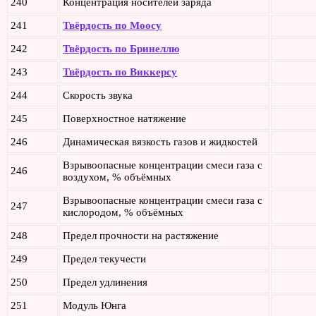
240
Концентрация носителей заряда
241
Твёрдость по Моосу
242
Твёрдость по Бринеллю
243
Твёрдость по Виккерсу
244
Скорость звука
245
Поверхностное натяжение
246
Динамическая вязкость газов и жидкостей
Взрывоопасные концентрации смеси газа с
246
воздухом, % объёмных
Взрывоопасные концентрации смеси газа с
247
кислородом, % объёмных
248
Предел прочности на растяжение
249
Предел текучести
250
Предел удлинения
251
Модуль Юнга