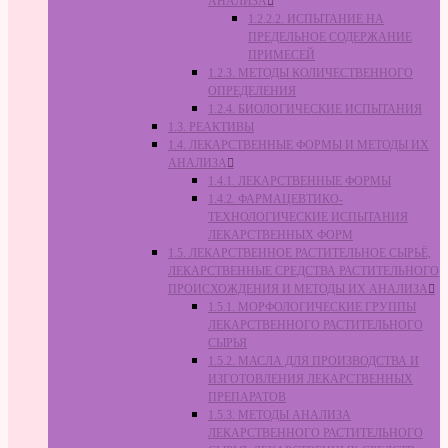
АНАЛИЗА
1.2.2.2. ИСПЫТАНИЕ НА
ПРЕДЕЛЬНОЕ СОДЕРЖАНИЕ
ПРИМЕСЕЙ
1.2.3. МЕТОДЫ КОЛИЧЕСТВЕННОГО
ОПРЕДЕЛЕНИЯ
1.2.4. БИОЛОГИЧЕСКИЕ ИСПЫТАНИЯ
1.3. РЕАКТИВЫ
1.4. ЛЕКАРСТВЕННЫЕ ФОРМЫ И МЕТОДЫ ИХ
АНАЛИЗА
1.4.1. ЛЕКАРСТВЕННЫЕ ФОРМЫ
1.4.2. ФАРМАЦЕВТИКО-
ТЕХНОЛОГИЧЕСКИЕ ИСПЫТАНИЯ
ЛЕКАРСТВЕННЫХ ФОРМ
1.5. ЛЕКАРСТВЕННОЕ РАСТИТЕЛЬНОЕ СЫРЬЁ,
ЛЕКАРСТВЕННЫЕ СРЕДСТВА РАСТИТЕЛЬНОГО
ПРОИСХОЖДЕНИЯ И МЕТОДЫ ИХ АНАЛИЗА
1.5.1. МОРФОЛОГИЧЕСКИЕ ГРУППЫ
ЛЕКАРСТВЕННОГО РАСТИТЕЛЬНОГО
СЫРЬЯ
1.5.2. МАСЛА ДЛЯ ПРОИЗВОДСТВА И
ИЗГОТОВЛЕНИЯ ЛЕКАРСТВЕННЫХ
ПРЕПАРАТОВ
1.5.3. МЕТОДЫ АНАЛИЗА
ЛЕКАРСТВЕННОГО РАСТИТЕЛЬНОГО