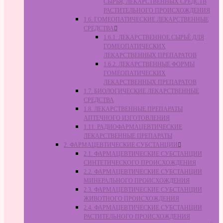
СЫРЬЯ, ЛЕКАРСТВЕННЫХ СРЕДСТВ
РАСТИТЕЛЬНОГО ПРОИСХОЖДЕНИЯ
1.6. ГОМЕОПАТИЧЕСКИЕ ЛЕКАРСТВЕННЫЕ
СРЕДСТВА
1.6.1. ЛЕКАРСТВЕННОЕ СЫРЬЁ ДЛЯ
ГОМЕОПАТИЧЕСКИХ
ЛЕКАРСТВЕННЫХ ПРЕПАРАТОВ
1.6.2. ЛЕКАРСТВЕННЫЕ ФОРМЫ
ГОМЕОПАТИЧЕСКИХ
ЛЕКАРСТВЕННЫХ ПРЕПАРАТОВ
1.7. БИОЛОГИЧЕСКИЕ ЛЕКАРСТВЕННЫЕ
СРЕДСТВА
1.8. ЛЕКАРСТВЕННЫЕ ПРЕПАРАТЫ
АПТЕЧНОГО ИЗГОТОВЛЕНИЯ
1.11. РАДИОФАРМАЦЕВТИЧЕСКИЕ
ЛЕКАРСТВЕННЫЕ ПРЕПАРАТЫ
2. ФАРМАЦЕВТИЧЕСКИЕ СУБСТАНЦИИ
2.1. ФАРМАЦЕВТИЧЕСКИЕ СУБСТАНЦИИ
СИНТЕТИЧЕСКОГО ПРОИСХОЖДЕНИЯ
2.2. ФАРМАЦЕВТИЧЕСКИЕ СУБСТАНЦИИ
МИНЕРАЛЬНОГО ПРОИСХОЖДЕНИЯ
2.3. ФАРМАЦЕВТИЧЕСКИЕ СУБСТАНЦИИ
ЖИВОТНОГО ПРОИСХОЖДЕНИЯ
2.4. ФАРМАЦЕВТИЧЕСКИЕ СУБСТАНЦИИ
РАСТИТЕЛЬНОГО ПРОИСХОЖДЕНИЯ