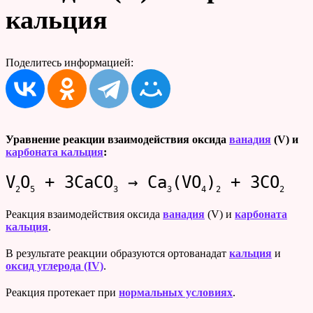
кальция
Поделитесь информацией:
Уравнение реакции
взаимодействия оксида
ванадия
(V) и
карбоната кальция
:
V
O
+ 3CaCO
→ Ca
(VO
)
+ 3CO
2
5
3
3
4
2
2
Реакция взаимодействия оксида
ванадия
(V) и
карбоната
кальция
.
В результате реакции образуются ортованадат
кальция
и
оксид углерода (IV)
.
Реакция протекает при
нормальных условиях
.