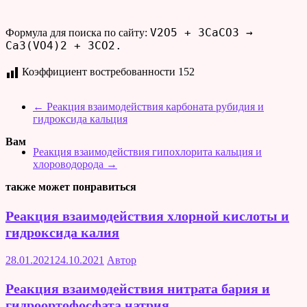
V2O5 + 3CaCO3 →
Формула для поиска по сайту:
Ca3(VO4)2 + 3CO2.
Коэффициент востребованности
152
←
Реакция взаимодействия карбоната рубидия и
гидроксида кальция
Вам
Реакция взаимодействия гипохлорита кальция и
хлороводорода
→
также может понравиться
Реакция взаимодействия хлорной кислоты и
гидроксида калия
28.01.2021
24.10.2021
Автор
Реакция взаимодействия нитрата бария и
гидроортофосфата натрия