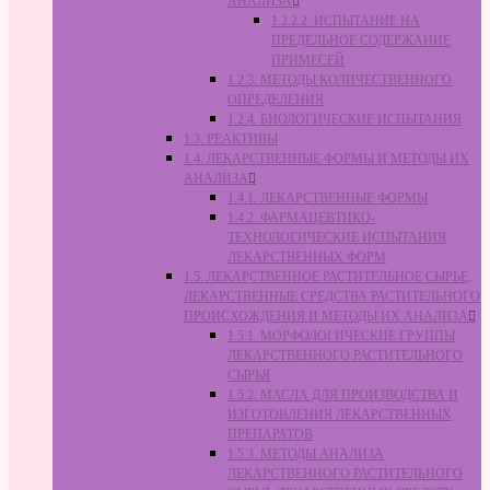
АНАЛИЗА
1.2.2.2. ИСПЫТАНИЕ НА
ПРЕДЕЛЬНОЕ СОДЕРЖАНИЕ
ПРИМЕСЕЙ
1.2.3. МЕТОДЫ КОЛИЧЕСТВЕННОГО
ОПРЕДЕЛЕНИЯ
1.2.4. БИОЛОГИЧЕСКИЕ ИСПЫТАНИЯ
1.3. РЕАКТИВЫ
1.4. ЛЕКАРСТВЕННЫЕ ФОРМЫ И МЕТОДЫ ИХ
АНАЛИЗА
1.4.1. ЛЕКАРСТВЕННЫЕ ФОРМЫ
1.4.2. ФАРМАЦЕВТИКО-
ТЕХНОЛОГИЧЕСКИЕ ИСПЫТАНИЯ
ЛЕКАРСТВЕННЫХ ФОРМ
1.5. ЛЕКАРСТВЕННОЕ РАСТИТЕЛЬНОЕ СЫРЬЁ,
ЛЕКАРСТВЕННЫЕ СРЕДСТВА РАСТИТЕЛЬНОГО
ПРОИСХОЖДЕНИЯ И МЕТОДЫ ИХ АНАЛИЗА
1.5.1. МОРФОЛОГИЧЕСКИЕ ГРУППЫ
ЛЕКАРСТВЕННОГО РАСТИТЕЛЬНОГО
СЫРЬЯ
1.5.2. МАСЛА ДЛЯ ПРОИЗВОДСТВА И
ИЗГОТОВЛЕНИЯ ЛЕКАРСТВЕННЫХ
ПРЕПАРАТОВ
1.5.3. МЕТОДЫ АНАЛИЗА
ЛЕКАРСТВЕННОГО РАСТИТЕЛЬНОГО