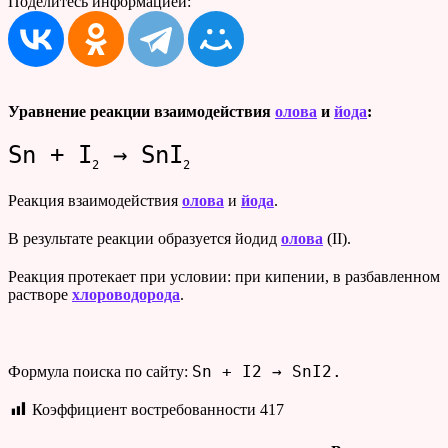
Поделитесь информацией:
Уравнение реакции взаимодействия
олова
и
йода
:
Sn + I
→ SnI
2
2
Реакция взаимодействия
олова
и
йода
.
В результате реакции образуется йодид
олова
(II).
Реакция протекает при условии: при кипении, в разбавленном
растворе
хлороводорода
.
Sn + I2 → SnI2.
Формула поиска по сайту:
Коэффициент востребованности
417