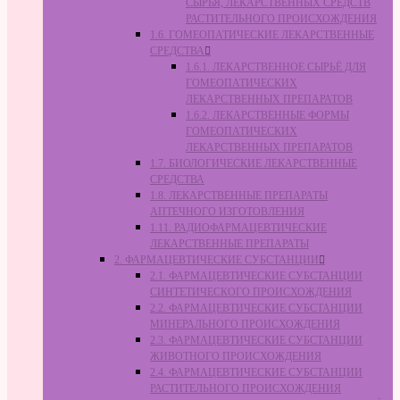
СЫРЬЯ, ЛЕКАРСТВЕННЫХ СРЕДСТВ
РАСТИТЕЛЬНОГО ПРОИСХОЖДЕНИЯ
1.6. ГОМЕОПАТИЧЕСКИЕ ЛЕКАРСТВЕННЫЕ
СРЕДСТВА
1.6.1. ЛЕКАРСТВЕННОЕ СЫРЬЁ ДЛЯ
ГОМЕОПАТИЧЕСКИХ
ЛЕКАРСТВЕННЫХ ПРЕПАРАТОВ
1.6.2. ЛЕКАРСТВЕННЫЕ ФОРМЫ
ГОМЕОПАТИЧЕСКИХ
ЛЕКАРСТВЕННЫХ ПРЕПАРАТОВ
1.7. БИОЛОГИЧЕСКИЕ ЛЕКАРСТВЕННЫЕ
СРЕДСТВА
1.8. ЛЕКАРСТВЕННЫЕ ПРЕПАРАТЫ
АПТЕЧНОГО ИЗГОТОВЛЕНИЯ
1.11. РАДИОФАРМАЦЕВТИЧЕСКИЕ
ЛЕКАРСТВЕННЫЕ ПРЕПАРАТЫ
2. ФАРМАЦЕВТИЧЕСКИЕ СУБСТАНЦИИ
2.1. ФАРМАЦЕВТИЧЕСКИЕ СУБСТАНЦИИ
СИНТЕТИЧЕСКОГО ПРОИСХОЖДЕНИЯ
2.2. ФАРМАЦЕВТИЧЕСКИЕ СУБСТАНЦИИ
МИНЕРАЛЬНОГО ПРОИСХОЖДЕНИЯ
2.3. ФАРМАЦЕВТИЧЕСКИЕ СУБСТАНЦИИ
ЖИВОТНОГО ПРОИСХОЖДЕНИЯ
2.4. ФАРМАЦЕВТИЧЕСКИЕ СУБСТАНЦИИ
РАСТИТЕЛЬНОГО ПРОИСХОЖДЕНИЯ