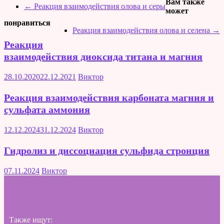
Вам также
←
Реакция взаимодействия олова и серы
может
понравиться
Реакция взаимодействия олова и селена
→
Реакция
взаимодействия диоксида титана и магния
28.10.2020
22.12.2021
Виктор
Реакция взаимодействия карбоната магния и
сульфата аммония
12.12.2024
31.12.2024
Виктор
Гидролиз и диссоциация сульфида стронция
07.11.2024
Виктор
Также ищут: