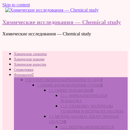
Skip to content
Химические исследования — Chemical study
Химические исследования — Chemical study
Химические элементы
Химические реакции
Химические вещества
Справочники
Фармакопея
ГОСУДАРСТВЕННАЯ ФАРМАКОПЕЯ XV ИЗД.
1. ОБЩИЕ ФАРМАКОПЕЙНЫЕ СТАТЬИ
1.1. ОБЩИЕ ПОЛОЖЕНИЯ
1.1.1. ФАРМАЦЕВТИЧЕСКАЯ
РАЗРАБОТКА
1.1.2. УПАКОВКА, МАТЕРИАЛЫ
УПАКОВКИ И МЕТОДЫ ИХ АНАЛИЗА
1.2. МЕТОДЫ АНАЛИЗА ЛЕКАРСТВЕННЫХ
СРЕДСТВ
1.2.1. МЕТОДЫ ФИЗИЧЕСКОГО И