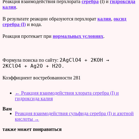
Реакция взаимодействия перхлората
серебра
(I) и
гидроксида
калия
.
В результате реакции образуются перхлорат
калия
,
оксид
серебра (I)
и вода.
Реакция протекает при
нормальных условиях
.
2AgClO4 + 2KOH →
Формула поиска по сайту:
2KClO4 + Ag2O + H2O.
Коэффициент востребованности
281
←
Реакция взаимодействия хлората серебра (I) и
гидроксида калия
Вам
Реакция взаимодействия сульфида серебра (I) и азотной
кислоты
→
также может понравиться