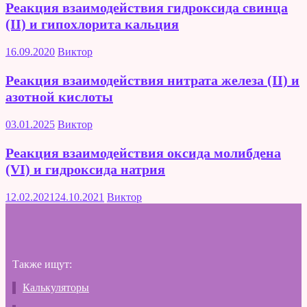
Реакция взаимодействия гидроксида свинца
(II) и гипохлорита кальция
16.09.2020
Виктор
Реакция взаимодействия нитрата железа (II) и
азотной кислоты
03.01.2025
Виктор
Реакция взаимодействия оксида молибдена
(VI) и гидроксида натрия
12.02.2021
24.10.2021
Виктор
Также ищут:
Калькуляторы