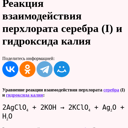
Реакция
взаимодействия
перхлората серебра (I) и
гидроксида калия
Поделитесь информацией:
Уравнение реакции взаимодействия перхлората
серебра
(I)
и
гидроксида калия
:
2AgClO
+ 2KOH → 2KClO
+ Ag
O +
4
4
2
H
O
2