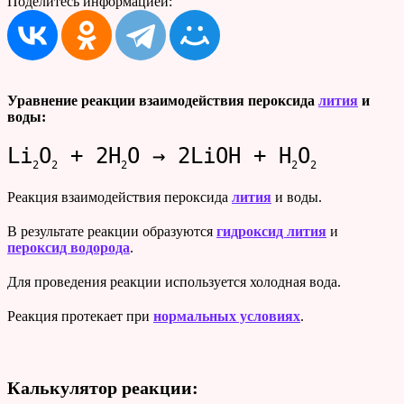
Поделитесь информацией:
Уравнение реакции взаимодействия пероксида
лития
и
воды:
Li
O
+ 2H
O → 2LiOH + H
O
2
2
2
2
2
Реакция взаимодействия пероксида
лития
и воды.
В результате реакции образуются
гидроксид лития
и
пероксид водорода
.
Для проведения реакции используется холодная вода.
Реакция протекает при
нормальных условиях
.
Калькулятор реакции: