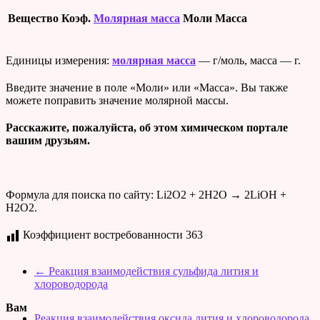
Вещество
Коэф.
Молярная масса
Моли
Масса
Единицы измерения:
молярная масса
— г/моль, масса — г.
Введите значение в поле «Моли» или «Масса». Вы также
можете поправить значение молярной массы.
Расскажите, пожалуйста, об этом химическом портале
вашим друзьям.
Формула для поиска по сайту: Li2O2 + 2H2O → 2LiOH +
H2O2.
Коэффициент востребованности
363
←
Реакция взаимодействия сульфида лития и
хлороводорода
Вам
Реакция взаимодействия оксида лития и хлороводорода