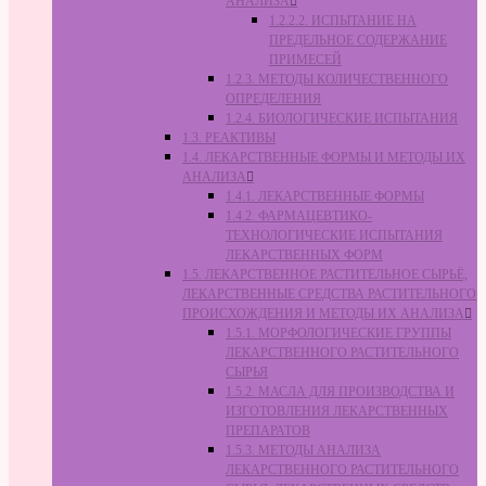
АНАЛИЗА
1.2.2.2. ИСПЫТАНИЕ НА
ПРЕДЕЛЬНОЕ СОДЕРЖАНИЕ
ПРИМЕСЕЙ
1.2.3. МЕТОДЫ КОЛИЧЕСТВЕННОГО
ОПРЕДЕЛЕНИЯ
1.2.4. БИОЛОГИЧЕСКИЕ ИСПЫТАНИЯ
1.3. РЕАКТИВЫ
1.4. ЛЕКАРСТВЕННЫЕ ФОРМЫ И МЕТОДЫ ИХ
АНАЛИЗА
1.4.1. ЛЕКАРСТВЕННЫЕ ФОРМЫ
1.4.2. ФАРМАЦЕВТИКО-
ТЕХНОЛОГИЧЕСКИЕ ИСПЫТАНИЯ
ЛЕКАРСТВЕННЫХ ФОРМ
1.5. ЛЕКАРСТВЕННОЕ РАСТИТЕЛЬНОЕ СЫРЬЁ,
ЛЕКАРСТВЕННЫЕ СРЕДСТВА РАСТИТЕЛЬНОГО
ПРОИСХОЖДЕНИЯ И МЕТОДЫ ИХ АНАЛИЗА
1.5.1. МОРФОЛОГИЧЕСКИЕ ГРУППЫ
ЛЕКАРСТВЕННОГО РАСТИТЕЛЬНОГО
СЫРЬЯ
1.5.2. МАСЛА ДЛЯ ПРОИЗВОДСТВА И
ИЗГОТОВЛЕНИЯ ЛЕКАРСТВЕННЫХ
ПРЕПАРАТОВ
1.5.3. МЕТОДЫ АНАЛИЗА
ЛЕКАРСТВЕННОГО РАСТИТЕЛЬНОГО