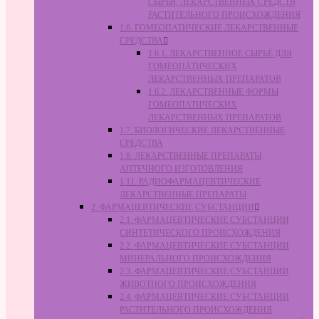
СЫРЬЯ, ЛЕКАРСТВЕННЫХ СРЕДСТВ
РАСТИТЕЛЬНОГО ПРОИСХОЖДЕНИЯ
1.6. ГОМЕОПАТИЧЕСКИЕ ЛЕКАРСТВЕННЫЕ
СРЕДСТВА
1.6.1. ЛЕКАРСТВЕННОЕ СЫРЬЁ ДЛЯ
ГОМЕОПАТИЧЕСКИХ
ЛЕКАРСТВЕННЫХ ПРЕПАРАТОВ
1.6.2. ЛЕКАРСТВЕННЫЕ ФОРМЫ
ГОМЕОПАТИЧЕСКИХ
ЛЕКАРСТВЕННЫХ ПРЕПАРАТОВ
1.7. БИОЛОГИЧЕСКИЕ ЛЕКАРСТВЕННЫЕ
СРЕДСТВА
1.8. ЛЕКАРСТВЕННЫЕ ПРЕПАРАТЫ
АПТЕЧНОГО ИЗГОТОВЛЕНИЯ
1.11. РАДИОФАРМАЦЕВТИЧЕСКИЕ
ЛЕКАРСТВЕННЫЕ ПРЕПАРАТЫ
2. ФАРМАЦЕВТИЧЕСКИЕ СУБСТАНЦИИ
2.1. ФАРМАЦЕВТИЧЕСКИЕ СУБСТАНЦИИ
СИНТЕТИЧЕСКОГО ПРОИСХОЖДЕНИЯ
2.2. ФАРМАЦЕВТИЧЕСКИЕ СУБСТАНЦИИ
МИНЕРАЛЬНОГО ПРОИСХОЖДЕНИЯ
2.3. ФАРМАЦЕВТИЧЕСКИЕ СУБСТАНЦИИ
ЖИВОТНОГО ПРОИСХОЖДЕНИЯ
2.4. ФАРМАЦЕВТИЧЕСКИЕ СУБСТАНЦИИ
РАСТИТЕЛЬНОГО ПРОИСХОЖДЕНИЯ