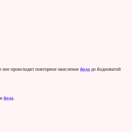
ле нее происходит повторное окисление
йода
до йодноватой
ми
йода
.