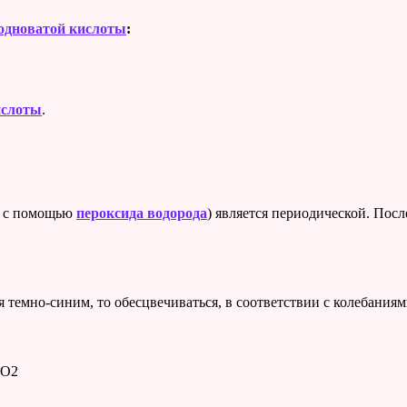
одноватой кислоты
:
ислоты
.
с помощью
пероксида водорода
) является периодической. Пос
 темно-синим, то обесцвечиваться, в соответствии с колебания
5O2