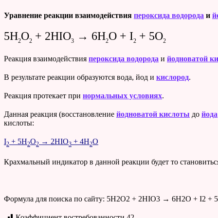
Уравнение реакции взаимодействия
пероксида водорода
и
й
5H
O
+ 2HIO
→ 6H
O + I
+ 5O
2
2
3
2
2
2
Реакция взаимодействия
пероксида водорода
и
йодноватой к
В результате реакции образуются вода, йод и
кислород
.
Реакция протекает при
нормальных условиях
.
Данная реакция (восстановление
йодноватой кислоты
до
йода
кислоты:
I
+ 5H
O
→ 2HIO
+ 4H
O
2
2
2
3
2
Крахмальный индикатор в данной реакции будет то становиться
Формула для поиска по сайту: 5H2O2 + 2HIO3 → 6H2O + I2 + 
Коэффициент востребованности
42