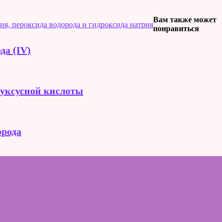
Вам также может
ия, пероксида водорода и гидроксида натрия
понравиться
да (IV)
 уксусной кислоты
орода