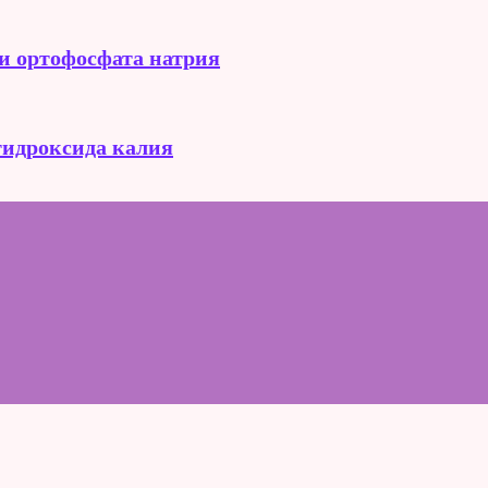
 и ортофосфата натрия
 гидроксида калия