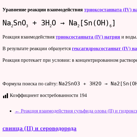
Уравнение реакции взаимодействия
триоксостанната (IV) н
Na
SnO
+ 3H
O → Na
[Sn(OH)
]
2
3
2
2
6
Реакция взаимодействия
триоксостанната (IV) натрия
и воды
В результате реакции образуется
гексагидроксостаннат (IV) н
Реакция протекает при условии: в концентрированном раствор
Na2SnO3 + 3H2O → Na2[Sn(O
Формула поиска по сайту:
Коэффициент востребованности
194
←
Реакция взаимодействия сульфида олова (II) и гидрокс
свинца (II) и сероводорода