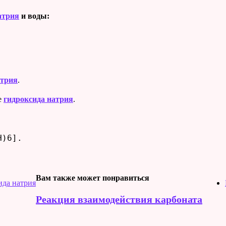
атрия
и воды:
.
атрия
.
е
гидроксида натрия
.
H)6].
Вам также может понравиться
ида натрия
Реакция взаимодействия карбоната