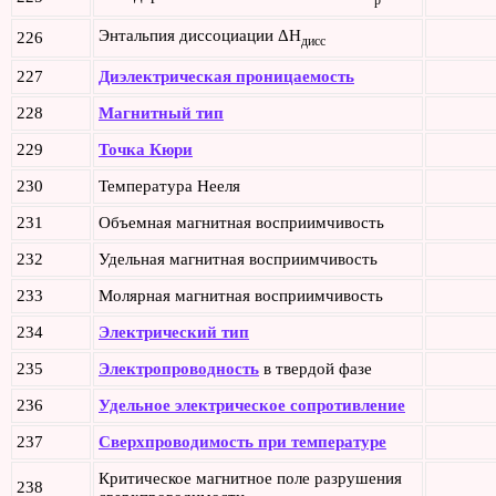
Энтальпия диссоциации ΔH
226
дисс
227
Диэлектрическая проницаемость
228
Магнитный тип
229
Точка Кюри
230
Температура Нееля
231
Объемная магнитная восприимчивость
232
Удельная магнитная восприимчивость
233
Молярная магнитная восприимчивость
234
Электрический тип
235
Электропроводность
в твердой фазе
236
Удельное электрическое сопротивление
237
Сверхпроводимость при температуре
Критическое магнитное поле разрушения
238