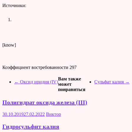
Источники:
[know]
Коэффициент востребованности
297
Вам также
←
Оксид иридия (IV)
Сульфат калия
→
может
понравиться
Полигидрат оксида железа (III)
30.10.2019
27.02.2022
Виктор
Гидросульфит калия