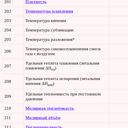
201
Плотность
202
Температура плавления
203
Температура кипения
204
Температура сублимации
205
Температура разложения*
Температура самовоспламенения смеси
206
газа с воздухом
Удельная теплота плавления (энтальпия
207
плавления ΔH
)
пл
Удельная теплота испарения (энтальпия
208
кипения ΔH
)
кип
Удельная теплоемкость при постоянном
209
давлении
210
Молярная теплоёмкость
211
Молярный объём
212
Теплопроводность