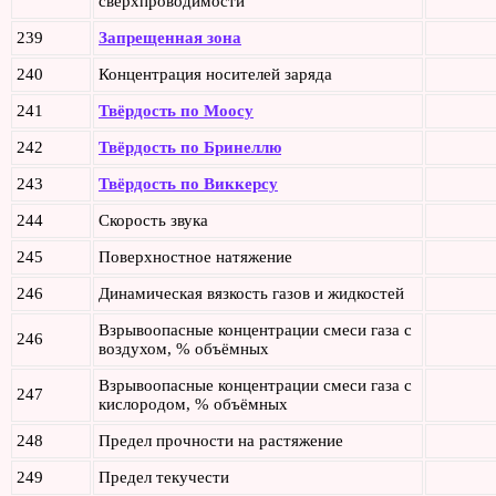
сверхпроводимости
239
Запрещенная зона
240
Концентрация носителей заряда
241
Твёрдость по Моосу
242
Твёрдость по Бринеллю
243
Твёрдость по Виккерсу
244
Скорость звука
245
Поверхностное натяжение
246
Динамическая вязкость газов и жидкостей
Взрывоопасные концентрации смеси газа с
246
воздухом, % объёмных
Взрывоопасные концентрации смеси газа с
247
кислородом, % объёмных
248
Предел прочности на растяжение
249
Предел текучести