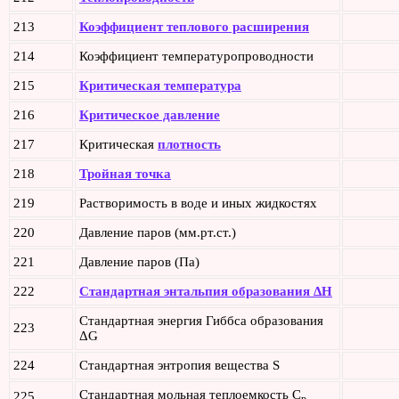
213
Коэффициент теплового расширения
214
Коэффициент температуропроводности
215
Критическая температура
216
Критическое давление
217
Критическая
плотность
218
Тройная точка
219
Растворимость в воде и иных жидкостях
220
Давление паров (мм.рт.ст.)
221
Давление паров (Па)
222
Стандартная энтальпия образования ΔH
Стандартная энергия Гиббса образования
223
ΔG
224
Стандартная энтропия вещества S
Стандартная мольная теплоемкость C
225
p