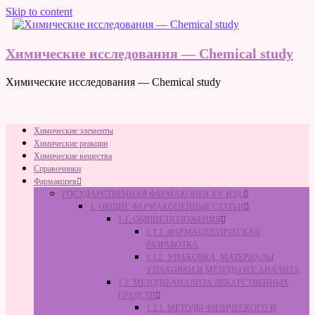
Skip to content
Химические исследования — Chemical study
Химические исследования — Chemical study
Химические элементы
Химические реакции
Химические вещества
Справочники
Фармакопея
ГОСУДАРСТВЕННАЯ ФАРМАКОПЕЯ XV ИЗД.
1. ОБЩИЕ ФАРМАКОПЕЙНЫЕ СТАТЬИ
1.1. ОБЩИЕ ПОЛОЖЕНИЯ
1.1.1. ФАРМАЦЕВТИЧЕСКАЯ
РАЗРАБОТКА
1.1.2. УПАКОВКА, МАТЕРИАЛЫ
УПАКОВКИ И МЕТОДЫ ИХ АНАЛИЗА
1.2. МЕТОДЫ АНАЛИЗА ЛЕКАРСТВЕННЫХ
СРЕДСТВ
1.2.1. МЕТОДЫ ФИЗИЧЕСКОГО И