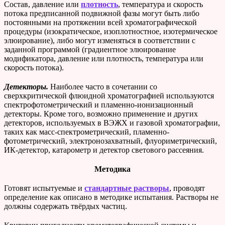
Состав, давление или
плотность
, температура и скорость
потока предписанной подвижной фазы могут быть либо
постоянными на протяжении всей хроматографической
процедуры (изократическое, изоплотностное, изотермическое
элюирование), либо могут изменяться в соответствии с
заданной программой (градиентное элюирование
модификатора, давление или плотность, температура или
скорость потока).
Детекторы.
Наиболее часто в сочетании со
сверхкритической флюидной хроматографией используются
спектрофотометрический и пламенно-ионизационный
детекторы. Кроме того, возможно применение и других
детекторов, используемых в ВЭЖХ и газовой хроматографии,
таких как масс-спектрометрический, пламенно-
фотометрический, электронозахватный, флуориметрический,
ИК-детектор, катарометр и детектор светового рассеяния.
Методика
Готовят испытуемые и
стандартные растворы
, проводят
определение как описано в методике испытания. Растворы не
должны содержать твёрдых частиц.