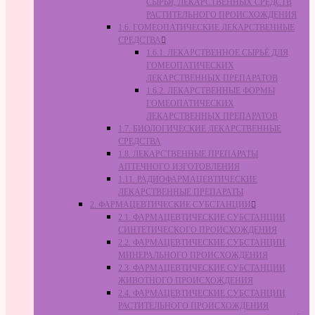
СЫРЬЯ, ЛЕКАРСТВЕННЫХ СРЕДСТВ
РАСТИТЕЛЬНОГО ПРОИСХОЖДЕНИЯ
1.6. ГОМЕОПАТИЧЕСКИЕ ЛЕКАРСТВЕННЫЕ
СРЕДСТВА
1.6.1. ЛЕКАРСТВЕННОЕ СЫРЬЁ ДЛЯ
ГОМЕОПАТИЧЕСКИХ
ЛЕКАРСТВЕННЫХ ПРЕПАРАТОВ
1.6.2. ЛЕКАРСТВЕННЫЕ ФОРМЫ
ГОМЕОПАТИЧЕСКИХ
ЛЕКАРСТВЕННЫХ ПРЕПАРАТОВ
1.7. БИОЛОГИЧЕСКИЕ ЛЕКАРСТВЕННЫЕ
СРЕДСТВА
1.8. ЛЕКАРСТВЕННЫЕ ПРЕПАРАТЫ
АПТЕЧНОГО ИЗГОТОВЛЕНИЯ
1.11. РАДИОФАРМАЦЕВТИЧЕСКИЕ
ЛЕКАРСТВЕННЫЕ ПРЕПАРАТЫ
2. ФАРМАЦЕВТИЧЕСКИЕ СУБСТАНЦИИ
2.1. ФАРМАЦЕВТИЧЕСКИЕ СУБСТАНЦИИ
СИНТЕТИЧЕСКОГО ПРОИСХОЖДЕНИЯ
2.2. ФАРМАЦЕВТИЧЕСКИЕ СУБСТАНЦИИ
МИНЕРАЛЬНОГО ПРОИСХОЖДЕНИЯ
2.3. ФАРМАЦЕВТИЧЕСКИЕ СУБСТАНЦИИ
ЖИВОТНОГО ПРОИСХОЖДЕНИЯ
2.4. ФАРМАЦЕВТИЧЕСКИЕ СУБСТАНЦИИ
РАСТИТЕЛЬНОГО ПРОИСХОЖДЕНИЯ