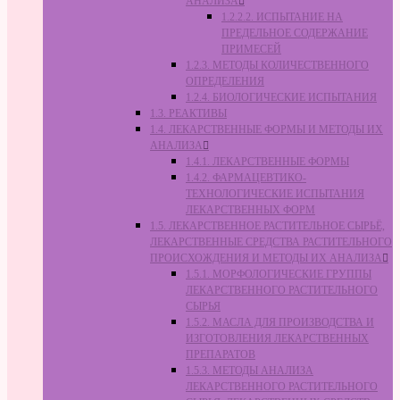
АНАЛИЗА
1.2.2.2. ИСПЫТАНИЕ НА
ПРЕДЕЛЬНОЕ СОДЕРЖАНИЕ
ПРИМЕСЕЙ
1.2.3. МЕТОДЫ КОЛИЧЕСТВЕННОГО
ОПРЕДЕЛЕНИЯ
1.2.4. БИОЛОГИЧЕСКИЕ ИСПЫТАНИЯ
1.3. РЕАКТИВЫ
1.4. ЛЕКАРСТВЕННЫЕ ФОРМЫ И МЕТОДЫ ИХ
АНАЛИЗА
1.4.1. ЛЕКАРСТВЕННЫЕ ФОРМЫ
1.4.2. ФАРМАЦЕВТИКО-
ТЕХНОЛОГИЧЕСКИЕ ИСПЫТАНИЯ
ЛЕКАРСТВЕННЫХ ФОРМ
1.5. ЛЕКАРСТВЕННОЕ РАСТИТЕЛЬНОЕ СЫРЬЁ,
ЛЕКАРСТВЕННЫЕ СРЕДСТВА РАСТИТЕЛЬНОГО
ПРОИСХОЖДЕНИЯ И МЕТОДЫ ИХ АНАЛИЗА
1.5.1. МОРФОЛОГИЧЕСКИЕ ГРУППЫ
ЛЕКАРСТВЕННОГО РАСТИТЕЛЬНОГО
СЫРЬЯ
1.5.2. МАСЛА ДЛЯ ПРОИЗВОДСТВА И
ИЗГОТОВЛЕНИЯ ЛЕКАРСТВЕННЫХ
ПРЕПАРАТОВ
1.5.3. МЕТОДЫ АНАЛИЗА
ЛЕКАРСТВЕННОГО РАСТИТЕЛЬНОГО