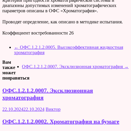
Критерии пригодности хроматографической системы и
диапазоны допустимых изменений хроматографических
параметров описаны в ОФС «Хроматография».
Проводят определение, как описано в методике испытания.
Коэффициент востребованности
26
←
ОФС.1.2.1.2.0005. Высокоэффективная жидкостная
хроматография
Вам
ОФС.1.2.1.2.0007. Эксклюзионная хроматография
→
также
может
понравиться
ОФС.1.2.1.2.0007. Эксклюзионная
хроматография
22.10.2024
22.10.2024
Виктор
ОФС.1.2.1.2.0002. Хроматография на бумаге