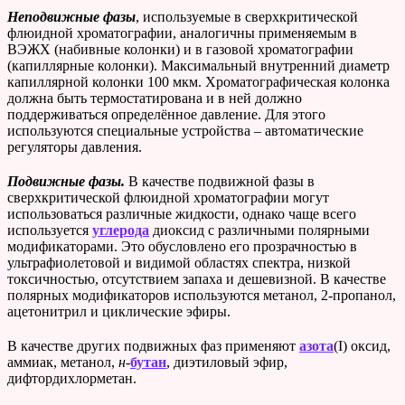
Неподвижные фазы
, используемые в сверхкритической
флюидной хроматографии, аналогичны применяемым в
ВЭЖХ (набивные колонки) и в газовой хроматографии
(капиллярные колонки). Максимальный внутренний диаметр
капиллярной колонки 100 мкм. Хроматографическая колонка
должна быть термостатирована и в ней должно
поддерживаться определённое давление. Для этого
используются специальные устройства – автоматические
регуляторы давления.
Подвижные фазы.
В качестве подвижной фазы в
сверхкритической флюидной хроматографии могут
использоваться различные жидкости, однако чаще всего
используется
углерода
диоксид с различными полярными
модификаторами. Это обусловлено его прозрачностью в
ультрафиолетовой и видимой областях спектра, низкой
токсичностью, отсутствием запаха и дешевизной. В качестве
полярных модификаторов используются метанол, 2-пропанол,
ацетонитрил и циклические эфиры.
В качестве других подвижных фаз применяют
азота
(I) оксид,
аммиак, метанол,
н-
бутан
, диэтиловый эфир,
дифтордихлорметан.