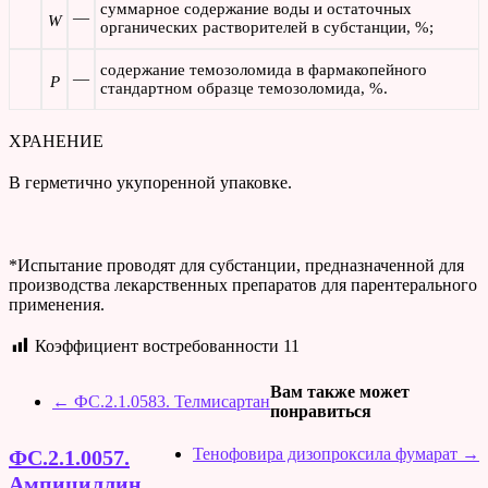
суммарное содержание воды и остаточных
—
W
органических растворителей в субстанции, %;
содержание темозоломида в фармакопейного
—
P
стандартном образце темозоломида, %.
ХРАНЕНИЕ
В герметично укупоренной упаковке.
*Испытание проводят для субстанции, предназначенной для
производства лекарственных препаратов для парентерального
применения.
Коэффициент востребованности
11
Вам также может
←
ФС.2.1.0583. Телмисартан
понравиться
Тенофовира дизопроксила фумарат
→
ФС.2.1.0057.
Ампициллин