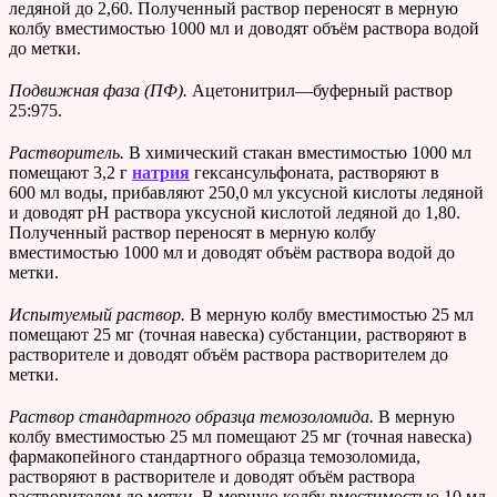
ледяной до 2,60. Полученный раствор переносят в мерную
колбу вместимостью 1000 мл и доводят объём раствора водой
до метки.
Подвижная фаза (ПФ).
Ацетонитрил—буферный раствор
25:975.
Растворитель.
В химический стакан вместимостью 1000 мл
помещают 3,2 г
натрия
гексансульфоната, растворяют в
600 мл воды, прибавляют 250,0 мл уксусной кислоты ледяной
и доводят рН раствора уксусной кислотой ледяной до 1,80.
Полученный раствор переносят в мерную колбу
вместимостью 1000 мл и доводят объём раствора водой до
метки.
Испытуемый раствор.
В мерную колбу вместимостью 25 мл
помещают 25 мг (точная навеска) субстанции, растворяют в
растворителе и доводят объём раствора растворителем до
метки.
Раствор стандартного образца темозоломида.
В мерную
колбу вместимостью 25 мл помещают 25 мг (точная навеска)
фармакопейного стандартного образца темозоломида,
растворяют в растворителе и доводят объём раствора
растворителем до метки. В мерную колбу вместимостью 10 мл