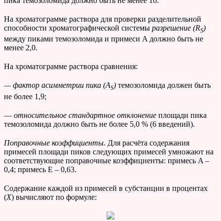
пика темозоломида должно быть не менее 10.
На хроматограмме раствора для проверки разделительной
способности хроматографической системы
разрешение (
R
)
S
между пиками темозоломида и примеси A должно быть не
менее 2,0.
На хроматограмме раствора сравнения:
— фактор асимметрии пика (
A
)
темозоломида должен быть
S
не более 1,9;
—
относительное стандартное отклонение
площади пика
темозоломида должно быть не более 5,0 % (6 введений).
Поправочные коэффициенты.
Для расчёта содержания
примесей площади пиков следующих примесей умножают на
соответствующие поправочные коэффициенты: примесь A –
0,4; примесь E – 0,63.
Содержание каждой из примесей в субстанции в процентах
(
Х
) вычисляют по формуле: