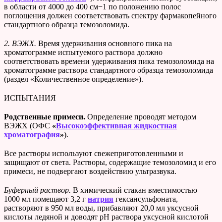
в области от 4000 до 400 см−1 по положению полос
поглощения должен соответствовать спектру фармакопейного
стандартного образца темозоломида.
2. ВЭЖХ.
Время удерживания основного пика на
хроматограмме испытуемого раствора должно
соответствовать времени удерживания пика темозоломида на
хроматограмме раствора стандартного образца темозоломида
(раздел «Количественное определение»).
ИСПЫТАНИЯ
Родственные примеси.
Определение проводят методом
ВЭЖХ (ОФС
«
Высокоэффективная жидкостная
хроматография
»
).
Все растворы используют свежеприготовленными и
защищают от света. Растворы, содержащие темозоломид и его
примеси, не подвергают воздействию ультразвука.
Буферный раствор.
В химический стакан вместимостью
1000 мл помещают 3,2 г
натрия
гексансульфоната,
растворяют в 950 мл воды, прибавляют 20,0 мл уксусной
кислоты ледяной и доводят рН раствора уксусной кислотой