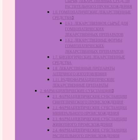
СЫРЬЯ, ЛЕКАРСТВЕННЫХ СРЕДСТВ
РАСТИТЕЛЬНОГО ПРОИСХОЖДЕНИЯ
1.6. ГОМЕОПАТИЧЕСКИЕ ЛЕКАРСТВЕННЫЕ
СРЕДСТВА
1.6.1. ЛЕКАРСТВЕННОЕ СЫРЬЁ ДЛЯ
ГОМЕОПАТИЧЕСКИХ
ЛЕКАРСТВЕННЫХ ПРЕПАРАТОВ
1.6.2. ЛЕКАРСТВЕННЫЕ ФОРМЫ
ГОМЕОПАТИЧЕСКИХ
ЛЕКАРСТВЕННЫХ ПРЕПАРАТОВ
1.7. БИОЛОГИЧЕСКИЕ ЛЕКАРСТВЕННЫЕ
СРЕДСТВА
1.8. ЛЕКАРСТВЕННЫЕ ПРЕПАРАТЫ
АПТЕЧНОГО ИЗГОТОВЛЕНИЯ
1.11. РАДИОФАРМАЦЕВТИЧЕСКИЕ
ЛЕКАРСТВЕННЫЕ ПРЕПАРАТЫ
2. ФАРМАЦЕВТИЧЕСКИЕ СУБСТАНЦИИ
2.1. ФАРМАЦЕВТИЧЕСКИЕ СУБСТАНЦИИ
СИНТЕТИЧЕСКОГО ПРОИСХОЖДЕНИЯ
2.2. ФАРМАЦЕВТИЧЕСКИЕ СУБСТАНЦИИ
МИНЕРАЛЬНОГО ПРОИСХОЖДЕНИЯ
2.3. ФАРМАЦЕВТИЧЕСКИЕ СУБСТАНЦИИ
ЖИВОТНОГО ПРОИСХОЖДЕНИЯ
2.4. ФАРМАЦЕВТИЧЕСКИЕ СУБСТАНЦИИ
РАСТИТЕЛЬНОГО ПРОИСХОЖДЕНИЯ