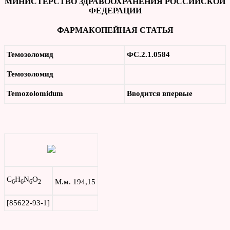
МИНИСТЕРСТВО ЗДРАВООХРАНЕНИЯ РОССИЙСКОЙ
ФЕДЕРАЦИИ
ФАРМАКОПЕЙНАЯ СТАТЬЯ
Темозоломид
ФС.2.1.0584
Темозоломид
Temozolomid
um
Вводится впервые
C
H
N
O
М.м. 194,15
6
6
6
2
[85622-93-1]