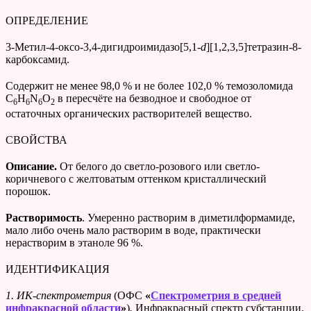
ОПРЕДЕЛЕНИЕ
3-Метил-4-оксо-3,4-дигидроимидазо[5,1-
d
][1,2,3,5]тетразин-8-
карбоксамид.
Cодержит не менее 98,0 % и не более 102,0 % темозоломида
C
H
N
O
в пересчёте на безводное и свободное от
6
6
6
2
остаточных органических растворителей вещество.
СВОЙСТВА
Описание.
От белого до светло-розового или светло-
коричневого с желтоватым оттенком кристаллический
порошок.
Растворимость
. Умеренно растворим в диметилформамиде,
мало либо очень мало растворим в воде, практически
нерастворим в этаноле 96 %.
ИДЕНТИФИКАЦИЯ
1.
ИК-спектрометрия
(ОФС
«
Спектрометрия в средней
инфракрасной области
»
)
.
Инфракрасный спектр субстанции,