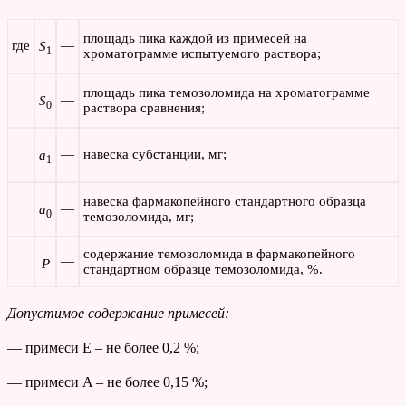
площадь пика каждой из примесей на
где
—
S
1
хроматограмме испытуемого раствора;
площадь пика темозоломида на хроматограмме
—
S
0
раствора сравнения;
—
навеска субстанции, мг;
a
1
навеска фармакопейного стандартного образца
—
a
0
темозоломида, мг;
содержание темозоломида в фармакопейного
—
P
стандартном образце темозоломида, %.
Допустимое содержание примесей:
— примеси E – не более 0,2 %;
— примеси A – не более 0,15 %;