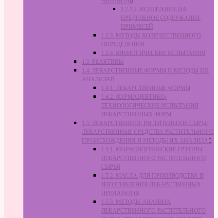
АНАЛИЗА
1.2.2.2. ИСПЫТАНИЕ НА
ПРЕДЕЛЬНОЕ СОДЕРЖАНИЕ
ПРИМЕСЕЙ
1.2.3. МЕТОДЫ КОЛИЧЕСТВЕННОГО
ОПРЕДЕЛЕНИЯ
1.2.4. БИОЛОГИЧЕСКИЕ ИСПЫТАНИЯ
1.3. РЕАКТИВЫ
1.4. ЛЕКАРСТВЕННЫЕ ФОРМЫ И МЕТОДЫ ИХ
АНАЛИЗА
1.4.1. ЛЕКАРСТВЕННЫЕ ФОРМЫ
1.4.2. ФАРМАЦЕВТИКО-
ТЕХНОЛОГИЧЕСКИЕ ИСПЫТАНИЯ
ЛЕКАРСТВЕННЫХ ФОРМ
1.5. ЛЕКАРСТВЕННОЕ РАСТИТЕЛЬНОЕ СЫРЬЁ,
ЛЕКАРСТВЕННЫЕ СРЕДСТВА РАСТИТЕЛЬНОГО
ПРОИСХОЖДЕНИЯ И МЕТОДЫ ИХ АНАЛИЗА
1.5.1. МОРФОЛОГИЧЕСКИЕ ГРУППЫ
ЛЕКАРСТВЕННОГО РАСТИТЕЛЬНОГО
СЫРЬЯ
1.5.2. МАСЛА ДЛЯ ПРОИЗВОДСТВА И
ИЗГОТОВЛЕНИЯ ЛЕКАРСТВЕННЫХ
ПРЕПАРАТОВ
1.5.3. МЕТОДЫ АНАЛИЗА
ЛЕКАРСТВЕННОГО РАСТИТЕЛЬНОГО