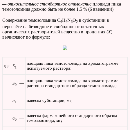
— относительное стандартное отклонение
площади пика
темозоломида должно быть не более 1,5 % (6 введений).
Содержание темозоломида C
H
N
O
в субстанции в
6
6
6
2
пересчёте на безводное и свободное от остаточных
органических растворителей вещество в процентах (
X
)
вычисляют по формуле:
площадь пика темозоломида на хроматограмме
где
—
S
1
испытуемого раствора;
площадь пика темозоломида на хроматограмме
—
S
0
раствора стандартного образца темозоломида;
—
навеска субстанции, мг;
a
1
навеска фармакопейного стандартного образца
—
a
0
темозоломида, мг;