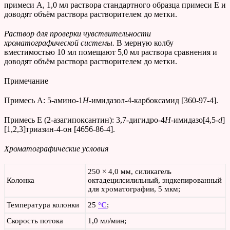
примеси A, 1,0 мл раствора стандартного образца примеси E и
доводят объём раствора растворителем до метки.
Раствор для проверки чувствительности
хроматографической системы.
В мерную колбу
вместимостью 10 мл помещают 5,0 мл раствора сравнения и
доводят объём раствора растворителем до метки.
Примечание
Примесь A: 5-амино-1
H
-имидазол-4-карбоксамид [360-97-4].
Примесь E (2-азагипоксантин): 3,7-дигидро-4
H
-имидазо[4,5-
d
]
[1,2,3]триазин-4-он [4656-86-4].
Хроматографические условия
250 × 4,0 мм, силикагель
Колонка
октадецилсилильный, эндкепированный
для хроматографии, 5 мкм;
Температура колонки
25
°C
;
Скорость потока
1,0 мл/мин;