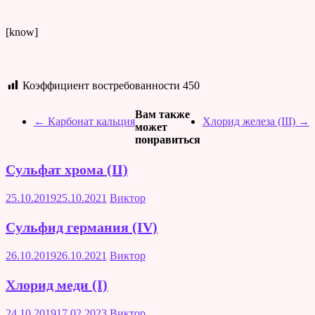
[know]
Коэффициент востребованности
450
Вам также
←
Карбонат кальция
Хлорид железа (III)
→
может
понравиться
Сульфат хрома (II)
25.10.2019
25.10.2021
Виктор
Сульфид германия (IV)
26.10.2019
26.10.2021
Виктор
Хлорид меди (I)
24.10.2019
17.02.2023
Виктор