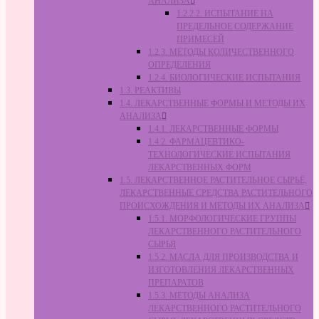
АНАЛИЗА
1.2.2.2. ИСПЫТАНИЕ НА
ПРЕДЕЛЬНОЕ СОДЕРЖАНИЕ
ПРИМЕСЕЙ
1.2.3. МЕТОДЫ КОЛИЧЕСТВЕННОГО
ОПРЕДЕЛЕНИЯ
1.2.4. БИОЛОГИЧЕСКИЕ ИСПЫТАНИЯ
1.3. РЕАКТИВЫ
1.4. ЛЕКАРСТВЕННЫЕ ФОРМЫ И МЕТОДЫ ИХ
АНАЛИЗА
1.4.1. ЛЕКАРСТВЕННЫЕ ФОРМЫ
1.4.2. ФАРМАЦЕВТИКО-
ТЕХНОЛОГИЧЕСКИЕ ИСПЫТАНИЯ
ЛЕКАРСТВЕННЫХ ФОРМ
1.5. ЛЕКАРСТВЕННОЕ РАСТИТЕЛЬНОЕ СЫРЬЁ,
ЛЕКАРСТВЕННЫЕ СРЕДСТВА РАСТИТЕЛЬНОГО
ПРОИСХОЖДЕНИЯ И МЕТОДЫ ИХ АНАЛИЗА
1.5.1. МОРФОЛОГИЧЕСКИЕ ГРУППЫ
ЛЕКАРСТВЕННОГО РАСТИТЕЛЬНОГО
СЫРЬЯ
1.5.2. МАСЛА ДЛЯ ПРОИЗВОДСТВА И
ИЗГОТОВЛЕНИЯ ЛЕКАРСТВЕННЫХ
ПРЕПАРАТОВ
1.5.3. МЕТОДЫ АНАЛИЗА
ЛЕКАРСТВЕННОГО РАСТИТЕЛЬНОГО