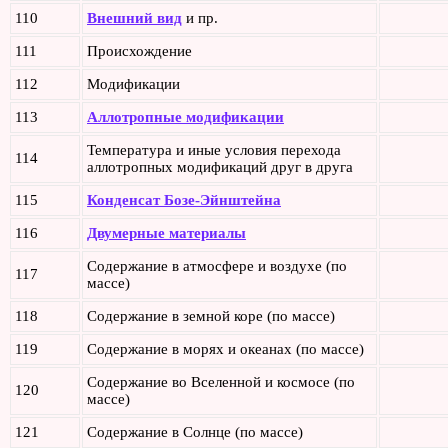
110
Внешний вид
и пр.
111
Происхождение
112
Модификации
113
Аллотропные модификации
Температура и иные условия перехода
114
аллотропных модификаций друг в друга
115
Конденсат Бозе-Эйнштейна
116
Двумерные материалы
Содержание в атмосфере и воздухе (по
117
массе)
118
Содержание в земной коре (по массе)
119
Содержание в морях и океанах (по массе)
Содержание во Вселенной и космосе (по
120
массе)
121
Содержание в Солнце (по массе)