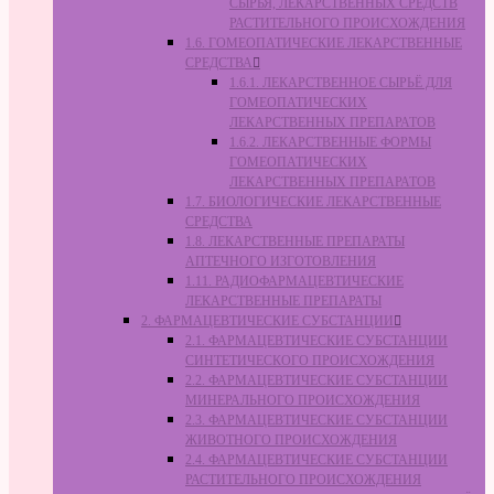
СЫРЬЯ, ЛЕКАРСТВЕННЫХ СРЕДСТВ
РАСТИТЕЛЬНОГО ПРОИСХОЖДЕНИЯ
1.6. ГОМЕОПАТИЧЕСКИЕ ЛЕКАРСТВЕННЫЕ
СРЕДСТВА
1.6.1. ЛЕКАРСТВЕННОЕ СЫРЬЁ ДЛЯ
ГОМЕОПАТИЧЕСКИХ
ЛЕКАРСТВЕННЫХ ПРЕПАРАТОВ
1.6.2. ЛЕКАРСТВЕННЫЕ ФОРМЫ
ГОМЕОПАТИЧЕСКИХ
ЛЕКАРСТВЕННЫХ ПРЕПАРАТОВ
1.7. БИОЛОГИЧЕСКИЕ ЛЕКАРСТВЕННЫЕ
СРЕДСТВА
1.8. ЛЕКАРСТВЕННЫЕ ПРЕПАРАТЫ
АПТЕЧНОГО ИЗГОТОВЛЕНИЯ
1.11. РАДИОФАРМАЦЕВТИЧЕСКИЕ
ЛЕКАРСТВЕННЫЕ ПРЕПАРАТЫ
2. ФАРМАЦЕВТИЧЕСКИЕ СУБСТАНЦИИ
2.1. ФАРМАЦЕВТИЧЕСКИЕ СУБСТАНЦИИ
СИНТЕТИЧЕСКОГО ПРОИСХОЖДЕНИЯ
2.2. ФАРМАЦЕВТИЧЕСКИЕ СУБСТАНЦИИ
МИНЕРАЛЬНОГО ПРОИСХОЖДЕНИЯ
2.3. ФАРМАЦЕВТИЧЕСКИЕ СУБСТАНЦИИ
ЖИВОТНОГО ПРОИСХОЖДЕНИЯ
2.4. ФАРМАЦЕВТИЧЕСКИЕ СУБСТАНЦИИ
РАСТИТЕЛЬНОГО ПРОИСХОЖДЕНИЯ