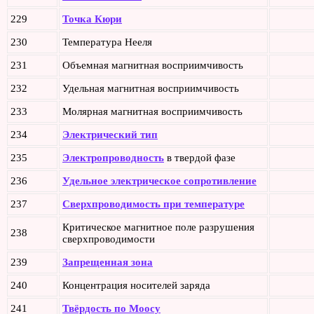
229
Точка Кюри
230
Температура Нееля
231
Объемная магнитная восприимчивость
232
Удельная магнитная восприимчивость
233
Молярная магнитная восприимчивость
234
Электрический тип
235
Электропроводность
в твердой фазе
236
Удельное электрическое сопротивление
237
Сверхпроводимость при температуре
Критическое магнитное поле разрушения
238
сверхпроводимости
239
Запрещенная зона
240
Концентрация носителей заряда
241
Твёрдость по Моосу