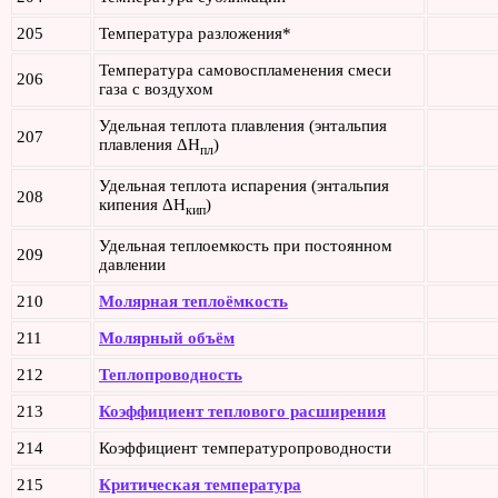
205
Температура разложения*
Температура самовоспламенения смеси
206
газа с воздухом
Удельная теплота плавления (энтальпия
207
плавления ΔH
)
пл
Удельная теплота испарения (энтальпия
208
кипения ΔH
)
кип
Удельная теплоемкость при постоянном
209
давлении
210
Молярная теплоёмкость
211
Молярный объём
212
Теплопроводность
213
Коэффициент теплового расширения
214
Коэффициент температуропроводности
215
Критическая температура