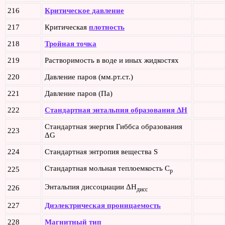
216
Критическое давление
217
Критическая
плотность
218
Тройная точка
219
Растворимость в воде и иных жидкостях
220
Давление паров (мм.рт.ст.)
221
Давление паров (Па)
222
Стандартная энтальпия образования ΔH
Стандартная энергия Гиббса образования
223
ΔG
224
Стандартная энтропия вещества S
Стандартная мольная теплоемкость C
225
p
Энтальпия диссоциации ΔH
226
дисс
227
Диэлектрическая проницаемость
228
Магнитный тип