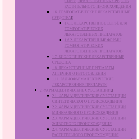
СЫРЬЯ, ЛЕКАРСТВЕННЫХ СРЕДСТВ
РАСТИТЕЛЬНОГО ПРОИСХОЖДЕНИЯ
1.6. ГОМЕОПАТИЧЕСКИЕ ЛЕКАРСТВЕННЫЕ
СРЕДСТВА
1.6.1. ЛЕКАРСТВЕННОЕ СЫРЬЁ ДЛЯ
ГОМЕОПАТИЧЕСКИХ
ЛЕКАРСТВЕННЫХ ПРЕПАРАТОВ
1.6.2. ЛЕКАРСТВЕННЫЕ ФОРМЫ
ГОМЕОПАТИЧЕСКИХ
ЛЕКАРСТВЕННЫХ ПРЕПАРАТОВ
1.7. БИОЛОГИЧЕСКИЕ ЛЕКАРСТВЕННЫЕ
СРЕДСТВА
1.8. ЛЕКАРСТВЕННЫЕ ПРЕПАРАТЫ
АПТЕЧНОГО ИЗГОТОВЛЕНИЯ
1.11. РАДИОФАРМАЦЕВТИЧЕСКИЕ
ЛЕКАРСТВЕННЫЕ ПРЕПАРАТЫ
2. ФАРМАЦЕВТИЧЕСКИЕ СУБСТАНЦИИ
2.1. ФАРМАЦЕВТИЧЕСКИЕ СУБСТАНЦИИ
СИНТЕТИЧЕСКОГО ПРОИСХОЖДЕНИЯ
2.2. ФАРМАЦЕВТИЧЕСКИЕ СУБСТАНЦИИ
МИНЕРАЛЬНОГО ПРОИСХОЖДЕНИЯ
2.3. ФАРМАЦЕВТИЧЕСКИЕ СУБСТАНЦИИ
ЖИВОТНОГО ПРОИСХОЖДЕНИЯ
2.4. ФАРМАЦЕВТИЧЕСКИЕ СУБСТАНЦИИ
РАСТИТЕЛЬНОГО ПРОИСХОЖДЕНИЯ