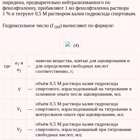
пиридина, предварительно нейтрализованного по
фенолфталеину, прибавляют 1 мл фенолфталеина раствора
1 % и титруют 0,5 М раствором калия гидроксида спиртовым.
Гидроксильное число (
I
) вычисляют по формуле:
OH
(4)
навески вещества, взятые для ацилирования и
a
и
1
где
–
для определения свободных кислот
a
2
соответственно, г;
объём 0,5 М раствора калия гидроксида
—
спиртового, израсходованный на титрование в
V
основном опыте после ацилирования, мл;
объём 0,5 М раствора калия гидроксида
V
—
спиртового, израсходованный на титрование в
1
контрольном опыте при ацилировании, мл;
объём 0,5 М раствора калия гидроксида
V
—
спиртового, израсходованный при титровании
2
свободных кислот, мл;