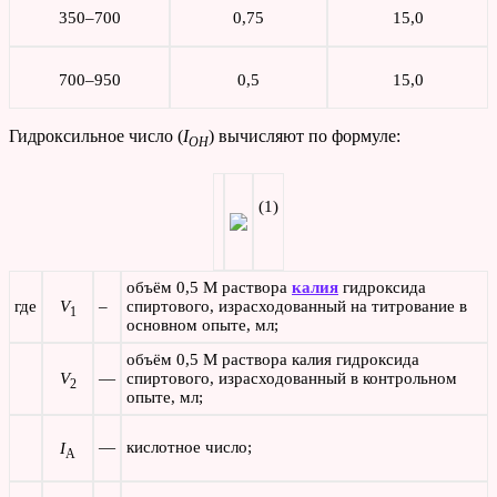
350–700
0,75
15,0
700–950
0,5
15,0
Гидроксильное число (
I
) вычисляют по формуле:
OH
(1)
объём 0,5 М раствора
калия
гидроксида
где
V
–
спиртового, израсходованный на титрование в
1
основном опыте, мл;
объём 0,5 М раствора калия гидроксида
V
—
спиртового, израсходованный в контрольном
2
опыте, мл;
—
кислотное число;
I
A