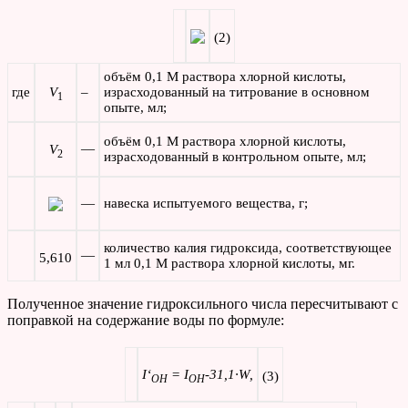
(2)
объём 0,1 М раствора хлорной кислоты,
где
V
–
израсходованный на титрование в основном
1
опыте, мл;
объём 0,1 М раствора хлорной кислоты,
—
V
2
израсходованный в контрольном опыте, мл;
—
навеска испытуемого вещества, г;
количество калия гидроксида, соответствующее
—
5,610
1 мл 0,1 М раствора хлорной кислоты, мг.
Полученное значение гидроксильного числа пересчитывают с
поправкой на содержание воды по формуле:
I
‘
=
I
-31,1·
W
,
(3)
OH
OH