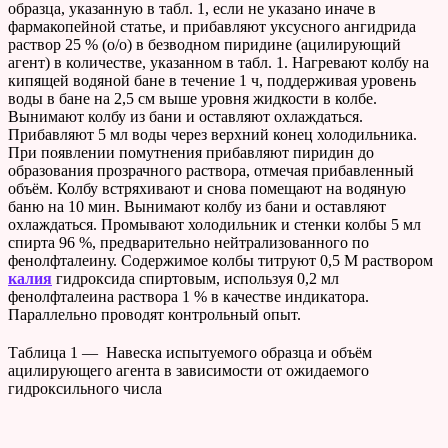
образца, указанную в табл. 1, если не указано иначе в
фармакопейной статье, и прибавляют уксусного ангидрида
раствор 25 % (о/о) в безводном пиридине (ацилирующий
агент) в количестве, указанном в табл. 1. Нагревают колбу на
кипящей водяной бане в течение 1 ч, поддерживая уровень
воды в бане на 2,5 см выше уровня жидкости в колбе.
Вынимают колбу из бани и оставляют охлаждаться.
Прибавляют 5 мл воды через верхний конец холодильника.
При появлении помутнения прибавляют пиридин до
образования прозрачного раствора, отмечая прибавленный
объём. Колбу встряхивают и снова помещают на водяную
баню на 10 мин. Вынимают колбу из бани и оставляют
охлаждаться. Промывают холодильник и стенки колбы 5 мл
спирта 96 %, предварительно нейтрализованного по
фенолфталеину. Содержимое колбы титруют 0,5 М раствором
калия
гидроксида спиртовым, используя 0,2 мл
фенолфталеина раствора 1 % в качестве индикатора.
Параллельно проводят контрольный опыт.
Таблица 1 — Навеска испытуемого образца и объём
ацилирующего агента в зависимости от ожидаемого
гидроксильного числа