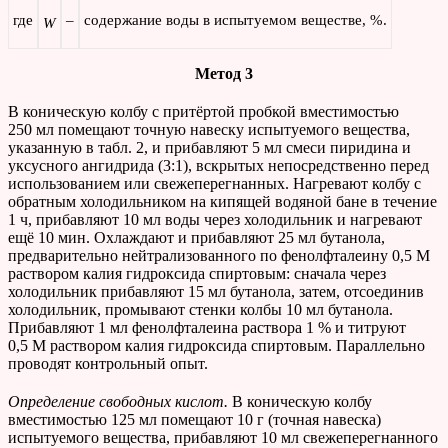
где
–
содержание воды в испытуемом веществе, %.
W
Метод 3
В коническую колбу с притёртой пробкой вместимостью
250 мл помещают точную навеску испытуемого вещества,
указанную в табл. 2, и прибавляют 5 мл смеси пиридина и
уксусного ангидрида (3:1), вскрытых непосредственно перед
использованием или свежеперегнанных. Нагревают колбу с
обратным холодильником на кипящей водяной бане в течение
1 ч, прибавляют 10 мл воды через холодильник и нагревают
ещё 10 мин. Охлаждают и прибавляют 25 мл бутанола,
предварительно нейтрализованного по фенолфталеину 0,5 М
раствором калия гидроксида спиртовым: сначала через
холодильник прибавляют 15 мл бутанола, затем, отсоединив
холодильник, промывают стенки колбы 10 мл бутанола.
Прибавляют 1 мл фенолфталеина раствора 1 % и титруют
0,5 М раствором калия гидроксида спиртовым. Параллельно
проводят контрольный опыт.
Определение свободных кислот.
В коническую колбу
вместимостью 125 мл помещают 10 г (точная навеска)
испытуемого вещества, прибавляют 10 мл свежеперегнанного