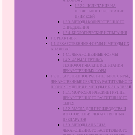
АНАЛИЗА
1.2.2.2. ИСПЫТАНИЕ НА
ПРЕДЕЛЬНОЕ СОДЕРЖАНИЕ
ПРИМЕСЕЙ
1.2.3. МЕТОДЫ КОЛИЧЕСТВЕННОГО
ОПРЕДЕЛЕНИЯ
1.2.4. БИОЛОГИЧЕСКИЕ ИСПЫТАНИЯ
1.3. РЕАКТИВЫ
1.4. ЛЕКАРСТВЕННЫЕ ФОРМЫ И МЕТОДЫ ИХ
АНАЛИЗА
1.4.1. ЛЕКАРСТВЕННЫЕ ФОРМЫ
1.4.2. ФАРМАЦЕВТИКО-
ТЕХНОЛОГИЧЕСКИЕ ИСПЫТАНИЯ
ЛЕКАРСТВЕННЫХ ФОРМ
1.5. ЛЕКАРСТВЕННОЕ РАСТИТЕЛЬНОЕ СЫРЬЁ,
ЛЕКАРСТВЕННЫЕ СРЕДСТВА РАСТИТЕЛЬНОГО
ПРОИСХОЖДЕНИЯ И МЕТОДЫ ИХ АНАЛИЗА
1.5.1. МОРФОЛОГИЧЕСКИЕ ГРУППЫ
ЛЕКАРСТВЕННОГО РАСТИТЕЛЬНОГО
СЫРЬЯ
1.5.2. МАСЛА ДЛЯ ПРОИЗВОДСТВА И
ИЗГОТОВЛЕНИЯ ЛЕКАРСТВЕННЫХ
ПРЕПАРАТОВ
1.5.3. МЕТОДЫ АНАЛИЗА
ЛЕКАРСТВЕННОГО РАСТИТЕЛЬНОГО