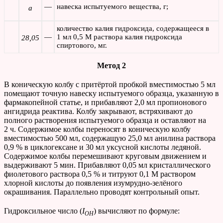
—
навеска испытуемого вещества, г;
а
количество калия гидроксида, содержащееся в
—
1 мл 0,5 М раствора калия гидроксида
28,05
спиртового, мг.
Метод 2
В коническую колбу с притёртой пробкой вместимостью 5 мл
помещают точную навеску испытуемого образца, указанную в
фармакопейной статье, и прибавляют 2,0 мл пропионового
ангидрида реактива. Колбу закрывают, встряхивают до
полного растворения испытуемого образца и оставляют на
2 ч. Содержимое колбы переносят в коническую колбу
вместимостью 500 мл, содержащую 25,0 мл анилина раствора
0,9 % в циклогексане и 30 мл уксусной кислоты ледяной.
Содержимое колбы перемешивают круговым движением и
выдерживают 5 мин. Прибавляют 0,05 мл кристаллического
фиолетового раствора 0,5 % и титруют 0,1 М раствором
хлорной кислоты до появления изумрудно-зелёного
окрашивания. Параллельно проводят контрольный опыт.
Гидроксильное число (
I
) вычисляют по формуле:
OH