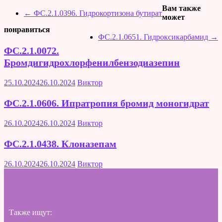
Вам также
←
ФС.2.1.0396. Гидрокортизона бутират
может
понравиться
ФС.2.1.0651. Гидроксикарбамид
→
ФС.2.1.0072.
Бромдигидрохлорфенилбензодиазепин
25.10.2024
26.10.2024
Виктор
ФС.2.1.0606. Ипратропия бромид моногидрат
26.10.2024
26.10.2024
Виктор
ФС.2.1.0438. Клоназепам
26.10.2024
26.10.2024
Виктор
Также ищут: