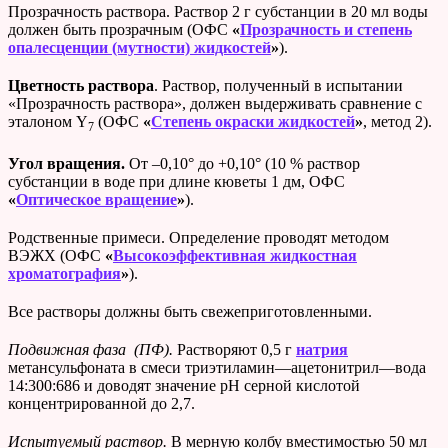
Прозрачность раствора. Раствор 2 г субстанции в 20 мл воды
должен быть прозрачным (ОФС
«
Прозрачность и степень
опалесценции (мутности) жидкостей
»
).
Цветность раствора
. Раствор, полученный в испытании
«Прозрачность раствора», должен выдерживать сравнение с
эталоном Y
(ОФС
«
Степень окраски жидкостей
»
, метод 2).
7
Угол вращения.
От –0,10° до +0,10° (10 % раствор
субстанции в воде при длине кюветы 1 дм, ОФС
«
Оптическое вращение
»
).
Родственные примеси. Определение проводят методом
ВЭЖХ (ОФС
«
Высокоэффективная жидкостная
хроматография
»
).
Все растворы должны быть свежеприготовленными.
Подвижная фаза (ПФ).
Растворяют 0,5 г
натрия
метансульфоната в смеси триэтиламин—ацетонитрил—вода
14:300:686 и доводят значение рН серной кислотой
концентрированной до 2,7.
Испытуемый раствор.
В мерную колбу вместимостью 50 мл