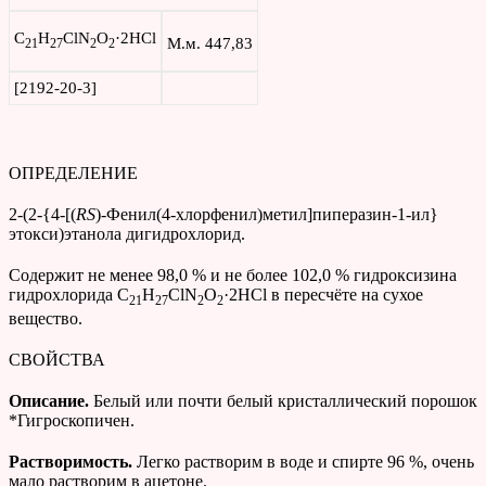
C
H
ClN
O
·2HCl
М.м. 447,83
21
27
2
2
[2192-20-3]
ОПРЕДЕЛЕНИЕ
2-(2-{4-[(
RS
)-Фенил(4-хлорфенил)метил]пиперазин-1-ил}
этокси)этанола дигидрохлорид.
Cодержит не менее 98,0 % и не более 102,0 % гидроксизина
гидрохлорида C
H
ClN
O
·2HCl в пересчёте на сухое
21
27
2
2
вещество.
СВОЙСТВА
Описание.
Белый или почти белый кристаллический порошок
*Гигроскопичен.
Растворимость.
Легко растворим в воде и спирте 96 %, очень
мало растворим в ацетоне.