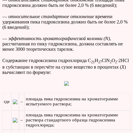
гидроксизина должно быть не более 2,0 % (6 введений);
—
относительное стандартное отклонение
времени
удерживания пика гидроксизина должно быть не более 2,0 %
(6 введений);
—
эффективность хроматографической колонки (N)
,
рассчитанная по пику гидроксизина, должна составлять не
менее 3000 теоретических тарелок.
Содержание гидроксизина гидрохлорида C
H
ClN
O
·2HCl
21
27
2
2
в субстанции в пересчёте на сухое вещество в процентах (
X
)
вычисляют по формуле:
площадь пика гидроксизина на хроматограмме
где
–
испытуемого раствора;
площадь пика гидроксизина на хроматограмме
–
раствора стандартного образца гидроксизина
гидрохлорида;