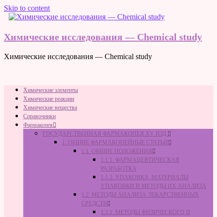
Skip to content
Химические исследования — Chemical study
Химические исследования — Chemical study
Химические элементы
Химические реакции
Химические вещества
Справочники
Фармакопея
ГОСУДАРСТВЕННАЯ ФАРМАКОПЕЯ XV ИЗД.
1. ОБЩИЕ ФАРМАКОПЕЙНЫЕ СТАТЬИ
1.1. ОБЩИЕ ПОЛОЖЕНИЯ
1.1.1. ФАРМАЦЕВТИЧЕСКАЯ
РАЗРАБОТКА
1.1.2. УПАКОВКА, МАТЕРИАЛЫ
УПАКОВКИ И МЕТОДЫ ИХ АНАЛИЗА
1.2. МЕТОДЫ АНАЛИЗА ЛЕКАРСТВЕННЫХ
СРЕДСТВ
1.2.1. МЕТОДЫ ФИЗИЧЕСКОГО И