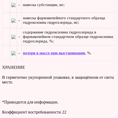
–
навеска субстанции, мг;
навеска фармакопейного стандартного образца
–
гидроксизина гидрохлорида, мг;
содержание гидроксизина гидрохлорида в
–
фармакопейном стандартном образце гидроксизина
гидрохлорида, %;
–
потеря в массе при высушивании
, %.
ХРАНЕНИЕ
В герметично укупоренной упаковке, в защищённом от света
месте.
*Приводится для информации.
Коэффициент востребованности
22