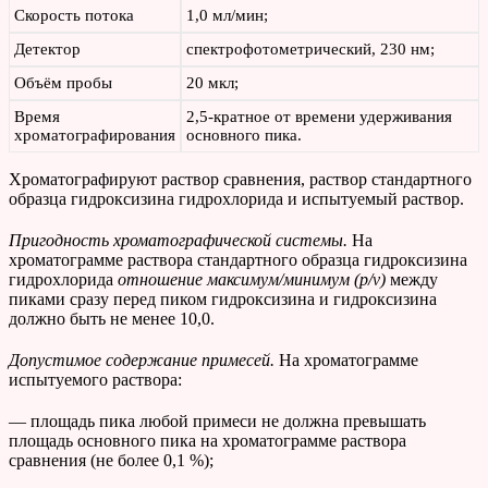
Скорость потока
1,0 мл/мин;
Детектор
спектрофотометрический, 230 нм;
Объём пробы
20 мкл;
Время
2,5-кратное от времени удерживания
хроматографирования
основного пика.
Хроматографируют раствор сравнения, раствор стандартного
образца гидроксизина гидрохлорида и испытуемый раствор.
Пригодность хроматографической системы.
На
хроматограмме раствора стандартного образца гидроксизина
гидрохлорида
отношение максимум/минимум (
p
/
v
)
между
пиками сразу перед пиком гидроксизина и гидроксизина
должно быть не менее 10,0.
Допустимое содержание примесей.
На хроматограмме
испытуемого раствора:
— площадь пика любой примеси не должна превышать
площадь основного пика на хроматограмме раствора
сравнения (не более 0,1 %);