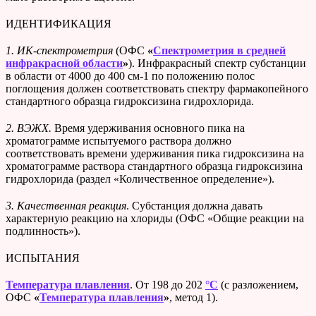
ИДЕНТИФИКАЦИЯ
1.
ИК-спектрометрия
(ОФС
«
Спектрометрия в средней
инфракрасной области
»
). Инфракрасный спектр субстанции
в области от 4000 до 400 см-1 по положению полос
поглощения должен соответствовать спектру фармакопейного
стандартного образца гидроксизина гидрохлорида.
2.
ВЭЖХ.
Время удерживания основного пика на
хроматограмме испытуемого раствора должно
соответствовать времени удерживания пика гидроксизина на
хроматограмме раствора стандартного образца гидроксизина
гидрохлорида (раздел «Количественное определение»).
3.
Качественная реакция
. Субстанция должна давать
характерную реакцию на хлориды (ОФС «Общие реакции на
подлинность»).
ИСПЫТАНИЯ
Температура плавления
. От 198 до 202
°C
(с разложением,
ОФС
«
Температура плавления
»
, метод 1).