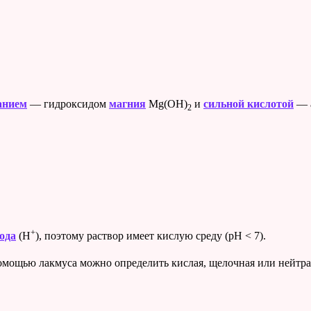
анием
— гидроксидом
магния
Mg(OH)
и
сильной кислотой
— 
2
+
ода
(H
), поэтому раствор имеет кислую среду (pH < 7).
мощью лакмуса можно определить кислая, щелочная или нейтрал