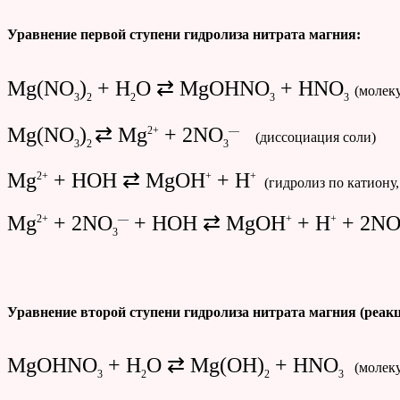
Уравнение первой ступени гидролиза нитрата магния:
Mg(NO
)
+ H
O ⇄ MgOHNO
+ HNO
(молек
3
2
2
3
3
Mg(NO
)
⇄ Mg
+ 2NO
2+
—
(диссоциация соли)
3
2
3
Mg
+ HOH ⇄ MgOH
+ H
2+
+
+
(гидролиз по катиону
Mg
+ 2NO
+ HOH ⇄ MgOH
+ H
+ 2N
2+
—
+
+
3
Уравнение второй ступени гидролиза нитрата магния (реак
MgOHNO
+ H
O ⇄ Mg(OH)
+ HNO
(молек
3
2
2
3