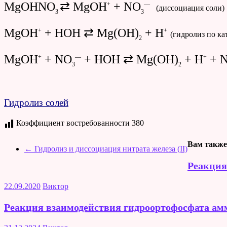
MgOHNO
⇄ MgOH
+ NO
+
—
(диссоциация соли)
3
3
MgOH
+ HOH ⇄ Mg(OH)
+ H
+
+
(гидролиз по ка
2
MgOH
+ NO
+ HOH ⇄ Mg(OH)
+ H
+ 
+
—
+
3
2
Гидролиз солей
Коэффициент востребованности
380
Вам также
←
Гидролиз и диссоциация нитрата железа (II)
Реакция
22.09.2020
Виктор
Реакция взаимодействия гидроортофосфата амм