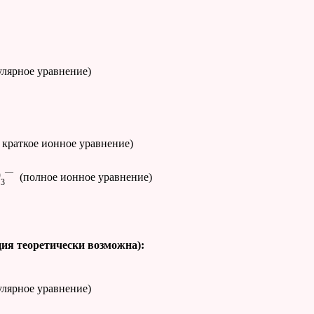
улярное уравнение)
, краткое ионное уравнение)
O
—
(полное ионное уравнение)
3
ция теоретически возможна):
улярное уравнение)