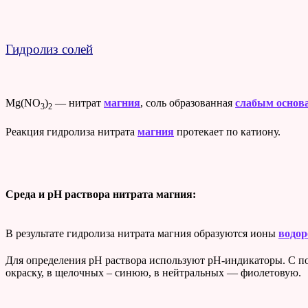
Гидролиз солей
Mg(NO
)
— нитрат
магния
, соль образованная
слабым основ
3
2
Реакция гидролиза нитрата
магния
протекает по катиону.
Среда и pH раствора нитрата магния:
В результате гидролиза нитрата магния образуются ионы
водор
Для определения pH раствора используют pH-индикаторы. С по
окраску, в щелочных – синюю, в нейтральных — фиолетовую.