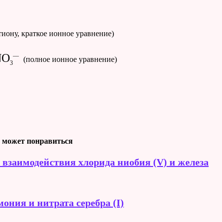
тиону, краткое ионное уравнение)
NO
—
(полное ионное уравнение)
3
 может понравиться
 взаимодействия хлорида ниобия (V) и железа
ония и нитрата серебра (I)