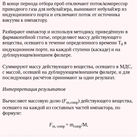
В конце периода отбора проб отключают поток/компрессор
приводного газа для небулайзера, вынимают небулайзер из
индукционного порта и отключают поток от источника
вакуума к импактору.
Разбирают импактор и используя методику, приведённую в
фармакопейной статье, определяют массу действующего
вещества, осевшего в течение определенного времени Т
в
0
индукционном порте, на каждой ступени (каскаде) и на
дублирующем/внешнем фильтре.
Суммируют массу действующего вещества, осевшего в МДС,
с массой, осевшей на дублирующем/внешнем фильтре, и для
последующих расчётов принимают за один результат.
Интерпретация
результатов
Вычисляют массовую долю (
F
) действующего вещества,
m,comp
осевшего на каждой из составных частей импактора, по
формуле:
F
= m
/M,
m, comp
comp