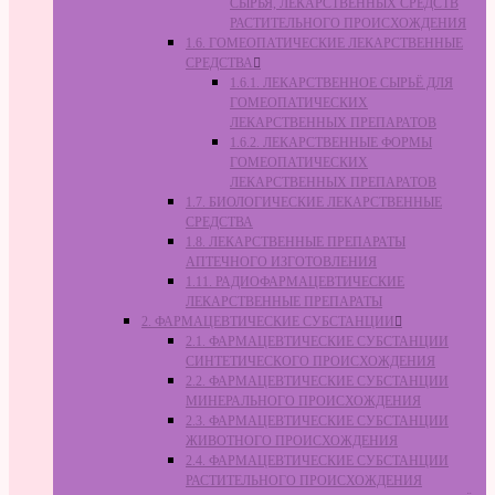
СЫРЬЯ, ЛЕКАРСТВЕННЫХ СРЕДСТВ
РАСТИТЕЛЬНОГО ПРОИСХОЖДЕНИЯ
1.6. ГОМЕОПАТИЧЕСКИЕ ЛЕКАРСТВЕННЫЕ
СРЕДСТВА
1.6.1. ЛЕКАРСТВЕННОЕ СЫРЬЁ ДЛЯ
ГОМЕОПАТИЧЕСКИХ
ЛЕКАРСТВЕННЫХ ПРЕПАРАТОВ
1.6.2. ЛЕКАРСТВЕННЫЕ ФОРМЫ
ГОМЕОПАТИЧЕСКИХ
ЛЕКАРСТВЕННЫХ ПРЕПАРАТОВ
1.7. БИОЛОГИЧЕСКИЕ ЛЕКАРСТВЕННЫЕ
СРЕДСТВА
1.8. ЛЕКАРСТВЕННЫЕ ПРЕПАРАТЫ
АПТЕЧНОГО ИЗГОТОВЛЕНИЯ
1.11. РАДИОФАРМАЦЕВТИЧЕСКИЕ
ЛЕКАРСТВЕННЫЕ ПРЕПАРАТЫ
2. ФАРМАЦЕВТИЧЕСКИЕ СУБСТАНЦИИ
2.1. ФАРМАЦЕВТИЧЕСКИЕ СУБСТАНЦИИ
СИНТЕТИЧЕСКОГО ПРОИСХОЖДЕНИЯ
2.2. ФАРМАЦЕВТИЧЕСКИЕ СУБСТАНЦИИ
МИНЕРАЛЬНОГО ПРОИСХОЖДЕНИЯ
2.3. ФАРМАЦЕВТИЧЕСКИЕ СУБСТАНЦИИ
ЖИВОТНОГО ПРОИСХОЖДЕНИЯ
2.4. ФАРМАЦЕВТИЧЕСКИЕ СУБСТАНЦИИ
РАСТИТЕЛЬНОГО ПРОИСХОЖДЕНИЯ