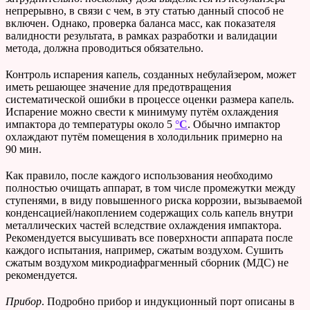
непрерывно, в связи с чем, в эту статью данный способ не
включен. Однако, проверка баланса масс, как показателя
валидности результата, в рамках разработки и валидации
метода, должна проводиться обязательно.
Контроль испарения капель, созданных небулайзером, может
иметь решающее значение для предотвращения
систематической ошибки в процессе оценки размера капель.
Испарение можно свести к минимуму путём охлаждения
импактора до температуры около 5
°C
. Обычно импактор
охлаждают путём помещения в холодильник примерно на
90 мин.
Как правило, после каждого использования необходимо
полностью очищать аппарат, в том числе промежутки между
ступенями, в виду повышенного риска коррозии, вызываемой
конденсацией/накоплением содержащих соль капель внутри
металлических частей вследствие охлаждения импактора.
Рекомендуется высушивать все поверхности аппарата после
каждого испытания, например, сжатым воздухом. Сушить
сжатым воздухом микродиафрагменный сборник (МДС) не
рекомендуется.
Прибор
. Подробно прибор и индукционный порт описаны в