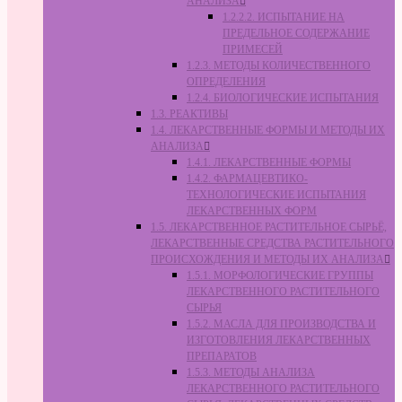
АНАЛИЗА
1.2.2.2. ИСПЫТАНИЕ НА
ПРЕДЕЛЬНОЕ СОДЕРЖАНИЕ
ПРИМЕСЕЙ
1.2.3. МЕТОДЫ КОЛИЧЕСТВЕННОГО
ОПРЕДЕЛЕНИЯ
1.2.4. БИОЛОГИЧЕСКИЕ ИСПЫТАНИЯ
1.3. РЕАКТИВЫ
1.4. ЛЕКАРСТВЕННЫЕ ФОРМЫ И МЕТОДЫ ИХ
АНАЛИЗА
1.4.1. ЛЕКАРСТВЕННЫЕ ФОРМЫ
1.4.2. ФАРМАЦЕВТИКО-
ТЕХНОЛОГИЧЕСКИЕ ИСПЫТАНИЯ
ЛЕКАРСТВЕННЫХ ФОРМ
1.5. ЛЕКАРСТВЕННОЕ РАСТИТЕЛЬНОЕ СЫРЬЁ,
ЛЕКАРСТВЕННЫЕ СРЕДСТВА РАСТИТЕЛЬНОГО
ПРОИСХОЖДЕНИЯ И МЕТОДЫ ИХ АНАЛИЗА
1.5.1. МОРФОЛОГИЧЕСКИЕ ГРУППЫ
ЛЕКАРСТВЕННОГО РАСТИТЕЛЬНОГО
СЫРЬЯ
1.5.2. МАСЛА ДЛЯ ПРОИЗВОДСТВА И
ИЗГОТОВЛЕНИЯ ЛЕКАРСТВЕННЫХ
ПРЕПАРАТОВ
1.5.3. МЕТОДЫ АНАЛИЗА
ЛЕКАРСТВЕННОГО РАСТИТЕЛЬНОГО