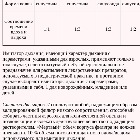
Форма волны
синусоида
синусоида
синусоида
синусои
Соотношение
времени
1:1
1:3
1:3
1:2
вдоха и
выдоха
Имитатор дыхания, имеющий характер дыхания с
параметрами, указанными для взрослых, применяют только в
том случае, если испытуемый небулайзер специально не
предназначен для распыления лекарственных препаратов,
используемых в педиатрической практике, в противном
случае выбирают имитаторы дыхания с параметрами,
указанными в табл. 1 для новорождённых, младенцев или
детей.
Система фильтров.
Используют любой, надлежащим образом
валидированный фильтр низкого сопротивления, способный
собирать частицы аэрозоля для количественной оценки и
позволяющий извлекать действующее вещество подходящим
растворителем. «Мертвый» объём корпуса фильтра не должен
превышать 10 % объема потока стандартного вдоха/выдоха,
используемого для имитации дыхания.