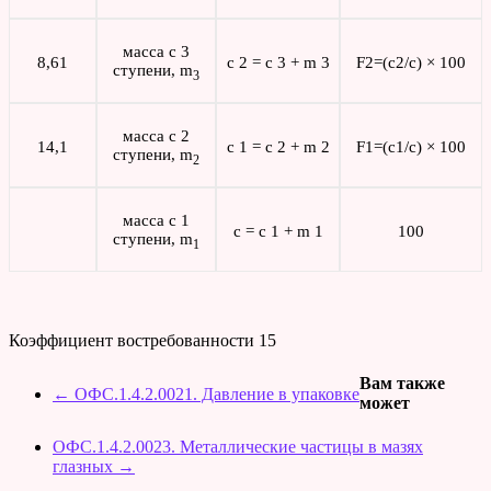
масса с 3
8,61
c 2 = c 3 + m 3
F2=(c2/c) × 100
ступени, m
3
масса с 2
14,1
c 1 = c 2 + m 2
F1=(c1/c) × 100
ступени, m
2
масса с 1
c = c 1 + m 1
100
ступени, m
1
Коэффициент востребованности
15
Вам также
←
ОФС.1.4.2.0021. Давление в упаковке
может
ОФС.1.4.2.0023. Металлические частицы в мазях
глазных
→