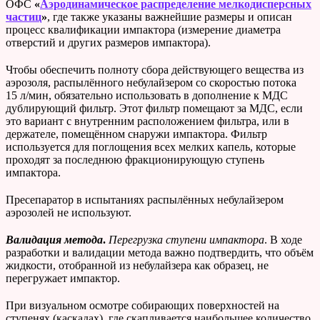
ОФС
«
Аэродинамическое распределение мелкодисперсных
частиц
»
, где также указаны важнейшие размеры и описан
процесс квалификации импактора (измерение диаметра
отверстий и других размеров импактора).
Чтобы обеспечить полноту сбора действующего вещества из
аэрозоля, распылённого небулайзером со скоростью потока
15 л/мин, обязательно использовать в дополнение к МДС
дублирующий фильтр. Этот фильтр помещают за МДС, если
это вариант с внутренним расположением фильтра, или в
держателе, помещённом снаружи импактора. Фильтр
используется для поглощения всех мелких капель, которые
проходят за последнюю фракционирующую ступень
импактора.
Пресепаратор в испытаниях распылённых небулайзером
аэрозолей не используют.
Валидация метода
.
Перегрузка ступени импактора
. В ходе
разработки и валидации метода важно подтвердить, что объём
жидкости, отобранной из небулайзера как образец, не
перегружает импактор.
При визуальном осмотре собирающих поверхностей на
ступенях (каскадах), где скапливается наибольшее количество