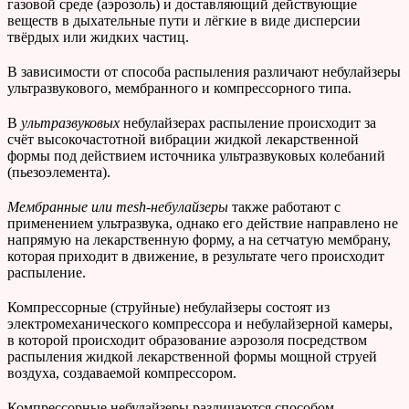
газовой среде (аэрозоль) и доставляющий действующие
веществ в дыхательные пути и лёгкие в виде дисперсии
твёрдых или жидких частиц.
В зависимости от способа распыления различают небулайзеры
ультразвукового, мембранного и компрессорного типа.
В
ультразвуковых
небулайзерах распыление происходит за
счёт высокочастотной вибрации жидкой лекарственной
формы под действием источника ультразвуковых колебаний
(пьезоэлемента).
Мембранные или mesh-небулайзеры
также работают с
применением ультразвука, однако его действие направлено не
напрямую на лекарственную форму, а на сетчатую мембрану,
которая приходит в движение, в результате чего происходит
распыление.
Компрессорные (струйные)
небулайзеры состоят из
электромеханического компрессора и небулайзерной камеры,
в которой происходит образование аэрозоля посредством
распыления жидкой лекарственной формы мощной струей
воздуха, создаваемой компрессором.
Компрессорные небулайзеры различаются способом