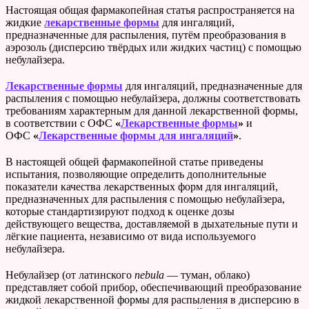
Настоящая общая фармакопейная статья распространяется на
жидкие
лекарственные формы
для ингаляций,
предназначенные для распыления, путём преобразования в
аэрозоль (дисперсию твёрдых или жидких частиц) с помощью
небулайзера.
Лекарственные формы
для ингаляций, предназначенные для
распыления с помощью небулайзера, должны соответствовать
требованиям характерным для данной лекарственной формы,
в соответствии с ОФС
«
Лекарственные формы
»
и
ОФС
«
Лекарственные формы для ингаляций
»
.
В настоящей общей фармакопейной статье приведены
испытания, позволяющие определить дополнительные
показатели качества лекарственных форм для ингаляций,
предназначенных для распыления с помощью небулайзера,
которые стандартизируют подход к оценке дозы
действующего вещества, доставляемой в дыхательные пути и
лёгкие пациента, независимо от вида используемого
небулайзера.
Небулайзер (от латинского
nebula
— туман, облако)
представляет собой прибор, обеспечивающий преобразование
жидкой лекарственной формы для распыления в дисперсию в