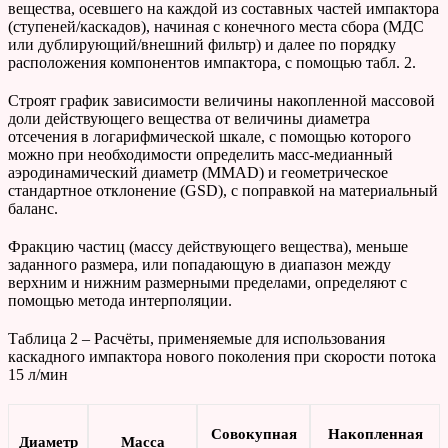
вещества, осевшего на каждой из составных частей импактора
(ступеней/каскадов), начиная с конечного места сбора (МДС
или дублирующий/внешний фильтр) и далее по порядку
расположения компонентов импактора, с помощью табл. 2.
Строят график зависимости величины накопленной массовой
доли действующего вещества от величины диаметра
отсечения в логарифмической шкале, с помощью которого
можно при необходимости определить масс-медианный
аэродинамический диаметр (MMAD) и геометрическое
стандартное отклонение (GSD), с поправкой на материальный
баланс.
Фракцию частиц (массу действующего вещества), меньше
заданного размера, или попадающую в диапазон между
верхним и нижним размерными пределами, определяют с
помощью метода интерполяции.
Таблица 2 – Расчёты, применяемые для использования
каскадного импактора нового поколения при скорости потока
15 л/мин
Совокупная
Накопленная
Диаметр
Масса