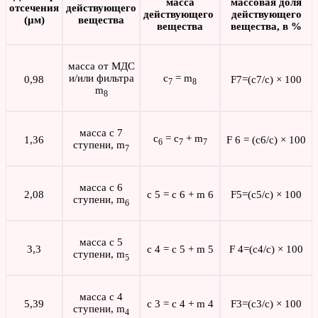
масса
массовая доля
отсечения
действующего
действующего
действующего
(μм)
вещества
вещества
вещества, в %
масса от МДС
и/или фильтра
c
= m
0,98
F7=(c7/c) × 100
7
8
m
8
масса с 7
c
= c
+ m
1,36
F 6 = (c6/c) × 100
6
7
7
ступени, m
7
масса с 6
2,08
c 5 = c 6 + m 6
F5=(c5/c) × 100
ступени, m
6
масса с 5
3,3
c 4 = c 5 + m 5
F 4=(c4/c) × 100
ступени, m
5
масса с 4
5,39
c 3 = c 4 + m 4
F3=(c3/c) × 100
ступени, m
4