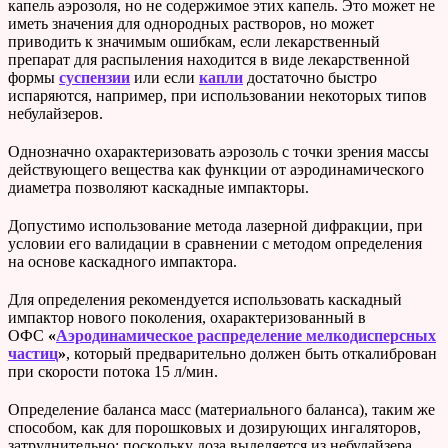
капель аэрозоля, но не содержимое этих капель. Это может не
иметь значения для однородных растворов, но может
приводить к значимым ошибкам, если лекарственный
препарат для распыления находится в виде лекарственной
формы
суспензии
или если
капли
достаточно быстро
испаряются, например, при использовании некоторых типов
небулайзеров.
Однозначно охарактеризовать аэрозоль с точки зрения массы
действующего вещества как функции от аэродинамического
диаметра позволяют каскадные импакторы.
Допустимо использование метода лазерной дифракции, при
условии его валидации в сравнении с методом определения
на основе каскадного импактора.
Для определения рекомендуется использовать каскадный
импактор нового поколения, охарактеризованный в
ОФС
«
Аэродинамическое распределение мелкодисперсных
частиц
»
, который предварительно должен быть откалиброван
при скорости потока 15 л/мин.
Определение баланса масс (материального баланса), таким же
способом, как для порошковых и дозирующих ингаляторов,
затруднительно: поскольку доза выделяется из небулайзера