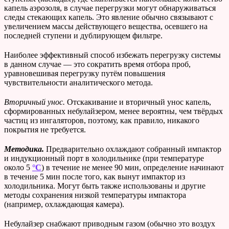
капель аэрозоля, в случае перегрузки могут обнаруживаться
следы стекающих капель. Это явление обычно связывают с
увеличением массы действующего вещества, осевшего на
последней ступени и дублирующем фильтре.
Наиболее эффективный способ избежать перегрузку системы
в данном случае — это сократить время отбора проб,
уравновешивая перегрузку путём повышения
чувствительности аналитического метода.
Вторичный унос.
Отскакивание и вторичный унос капель,
сформированных небулайзером, менее вероятны, чем твёрдых
частиц из ингаляторов, поэтому, как правило, никакого
покрытия не требуется.
Методика.
Предварительно охлаждают собранный импактор
и индукционный порт в холодильнике (при температуре
около 5
°C
) в течение не менее 90 мин, определение начинают
в течение 5 мин после того, как вынут импактор из
холодильника. Могут быть также использованы и другие
методы сохранения низкой температуры импактора
(например, охлаждающая камера).
Небулайзер снабжают приводным газом (обычно это воздух