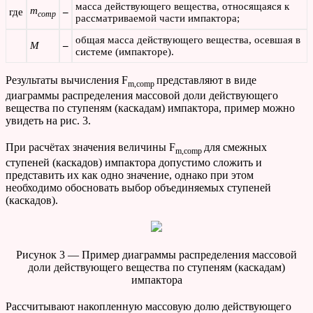
масса действующего вещества, относящаяся к
m
где
–
comp
рассматриваемой части импактора;
общая масса действующего вещества, осевшая в
М
–
системе (импакторе).
Результаты вычисления F
представляют в виде
m,comp
диаграммы распределения массовой доли действующего
вещества по ступеням (каскадам) импактора, пример можно
увидеть на рис. 3.
При расчётах значения величины F
для смежных
m,comp
ступеней (каскадов) импактора допустимо сложить и
представить их как одно значение, однако при этом
необходимо обосновать выбор объединяемых ступеней
(каскадов).
Рисунок 3 — Пример диаграммы распределения массовой
доли действующего вещества по ступеням (каскадам)
импактора
Рассчитывают накопленную массовую долю действующего