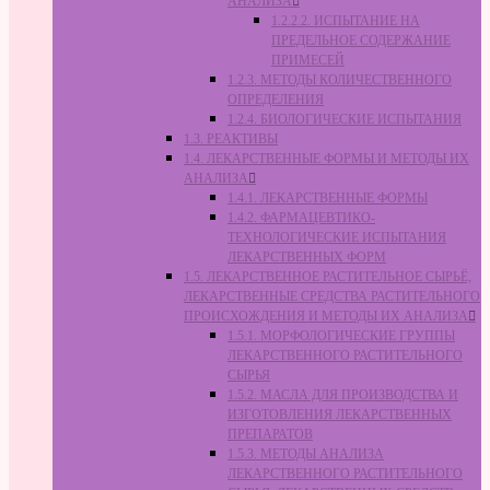
АНАЛИЗА
1.2.2.2. ИСПЫТАНИЕ НА
ПРЕДЕЛЬНОЕ СОДЕРЖАНИЕ
ПРИМЕСЕЙ
1.2.3. МЕТОДЫ КОЛИЧЕСТВЕННОГО
ОПРЕДЕЛЕНИЯ
1.2.4. БИОЛОГИЧЕСКИЕ ИСПЫТАНИЯ
1.3. РЕАКТИВЫ
1.4. ЛЕКАРСТВЕННЫЕ ФОРМЫ И МЕТОДЫ ИХ
АНАЛИЗА
1.4.1. ЛЕКАРСТВЕННЫЕ ФОРМЫ
1.4.2. ФАРМАЦЕВТИКО-
ТЕХНОЛОГИЧЕСКИЕ ИСПЫТАНИЯ
ЛЕКАРСТВЕННЫХ ФОРМ
1.5. ЛЕКАРСТВЕННОЕ РАСТИТЕЛЬНОЕ СЫРЬЁ,
ЛЕКАРСТВЕННЫЕ СРЕДСТВА РАСТИТЕЛЬНОГО
ПРОИСХОЖДЕНИЯ И МЕТОДЫ ИХ АНАЛИЗА
1.5.1. МОРФОЛОГИЧЕСКИЕ ГРУППЫ
ЛЕКАРСТВЕННОГО РАСТИТЕЛЬНОГО
СЫРЬЯ
1.5.2. МАСЛА ДЛЯ ПРОИЗВОДСТВА И
ИЗГОТОВЛЕНИЯ ЛЕКАРСТВЕННЫХ
ПРЕПАРАТОВ
1.5.3. МЕТОДЫ АНАЛИЗА
ЛЕКАРСТВЕННОГО РАСТИТЕЛЬНОГО