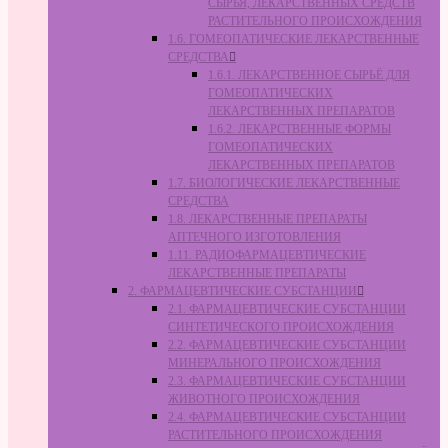
СЫРЬЯ, ЛЕКАРСТВЕННЫХ СРЕДСТВ
РАСТИТЕЛЬНОГО ПРОИСХОЖДЕНИЯ
1.6. ГОМЕОПАТИЧЕСКИЕ ЛЕКАРСТВЕННЫЕ
СРЕДСТВА
1.6.1. ЛЕКАРСТВЕННОЕ СЫРЬЁ ДЛЯ
ГОМЕОПАТИЧЕСКИХ
ЛЕКАРСТВЕННЫХ ПРЕПАРАТОВ
1.6.2. ЛЕКАРСТВЕННЫЕ ФОРМЫ
ГОМЕОПАТИЧЕСКИХ
ЛЕКАРСТВЕННЫХ ПРЕПАРАТОВ
1.7. БИОЛОГИЧЕСКИЕ ЛЕКАРСТВЕННЫЕ
СРЕДСТВА
1.8. ЛЕКАРСТВЕННЫЕ ПРЕПАРАТЫ
АПТЕЧНОГО ИЗГОТОВЛЕНИЯ
1.11. РАДИОФАРМАЦЕВТИЧЕСКИЕ
ЛЕКАРСТВЕННЫЕ ПРЕПАРАТЫ
2. ФАРМАЦЕВТИЧЕСКИЕ СУБСТАНЦИИ
2.1. ФАРМАЦЕВТИЧЕСКИЕ СУБСТАНЦИИ
СИНТЕТИЧЕСКОГО ПРОИСХОЖДЕНИЯ
2.2. ФАРМАЦЕВТИЧЕСКИЕ СУБСТАНЦИИ
МИНЕРАЛЬНОГО ПРОИСХОЖДЕНИЯ
2.3. ФАРМАЦЕВТИЧЕСКИЕ СУБСТАНЦИИ
ЖИВОТНОГО ПРОИСХОЖДЕНИЯ
2.4. ФАРМАЦЕВТИЧЕСКИЕ СУБСТАНЦИИ
РАСТИТЕЛЬНОГО ПРОИСХОЖДЕНИЯ