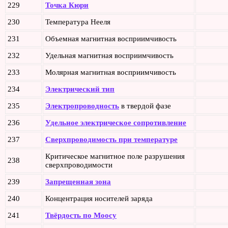
229
Точка Кюри
230
Температура Нееля
231
Объемная магнитная восприимчивость
232
Удельная магнитная восприимчивость
233
Молярная магнитная восприимчивость
234
Электрический тип
235
Электропроводность
в твердой фазе
236
Удельное электрическое сопротивление
237
Сверхпроводимость при температуре
Критическое магнитное поле разрушения
238
сверхпроводимости
239
Запрещенная зона
240
Концентрация носителей заряда
241
Твёрдость по Моосу