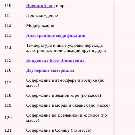
110
Внешний вид
и пр.
111
Происхождение
112
Модификации
113
Аллотропные модификации
Температура и иные условия перехода
114
аллотропных модификаций друг в друга
115
Конденсат Бозе-Эйнштейна
116
Двумерные материалы
Содержание в атмосфере и воздухе (по
117
массе)
118
Содержание в земной коре (по массе)
119
Содержание в морях и океанах (по массе)
Содержание во Вселенной и космосе (по
120
массе)
121
Содержание в Солнце (по массе)