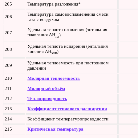
205
Температура разложения*
Температура самовоспламенения смеси
206
газа с воздухом
Удельная теплота плавления (энтальпия
207
плавления ΔH
)
пл
Удельная теплота испарения (энтальпия
208
кипения ΔH
)
кип
Удельная теплоемкость при постоянном
209
давлении
210
Молярная теплоёмкость
211
Молярный объём
212
Теплопроводность
213
Коэффициент теплового расширения
214
Коэффициент температуропроводности
215
Критическая температура