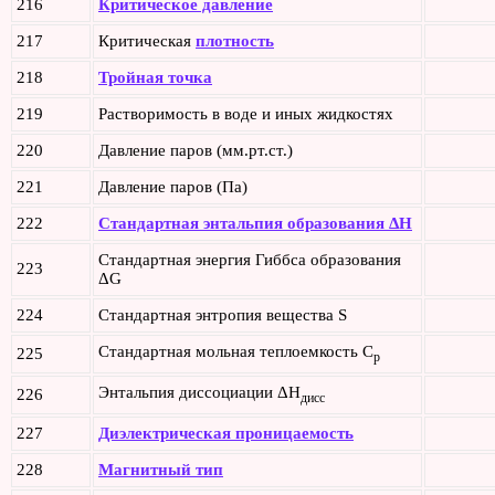
216
Критическое давление
217
Критическая
плотность
218
Тройная точка
219
Растворимость в воде и иных жидкостях
220
Давление паров (мм.рт.ст.)
221
Давление паров (Па)
222
Стандартная энтальпия образования ΔH
Стандартная энергия Гиббса образования
223
ΔG
224
Стандартная энтропия вещества S
Стандартная мольная теплоемкость C
225
p
Энтальпия диссоциации ΔH
226
дисс
227
Диэлектрическая проницаемость
228
Магнитный тип