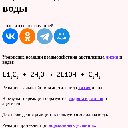
воды
Поделитесь информацией:
Уравнение реакции взаимодействия ацетиленида
лития
и
воды:
Li
C
+ 2H
O → 2LiOH + C
H
2
2
2
2
2
Реакция взаимодействия ацетиленида
лития
и воды.
В результате реакции образуются
гидроксид лития
и
ацетилен.
Для проведения реакции используется холодная вода.
Реакция протекает при
нормальных условиях
.