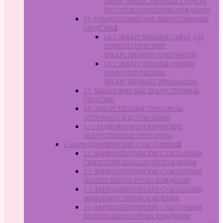
СЫРЬЯ, ЛЕКАРСТВЕННЫХ СРЕДСТВ
РАСТИТЕЛЬНОГО ПРОИСХОЖДЕНИЯ
1.6. ГОМЕОПАТИЧЕСКИЕ ЛЕКАРСТВЕННЫЕ
СРЕДСТВА
1.6.1. ЛЕКАРСТВЕННОЕ СЫРЬЁ ДЛЯ
ГОМЕОПАТИЧЕСКИХ
ЛЕКАРСТВЕННЫХ ПРЕПАРАТОВ
1.6.2. ЛЕКАРСТВЕННЫЕ ФОРМЫ
ГОМЕОПАТИЧЕСКИХ
ЛЕКАРСТВЕННЫХ ПРЕПАРАТОВ
1.7. БИОЛОГИЧЕСКИЕ ЛЕКАРСТВЕННЫЕ
СРЕДСТВА
1.8. ЛЕКАРСТВЕННЫЕ ПРЕПАРАТЫ
АПТЕЧНОГО ИЗГОТОВЛЕНИЯ
1.11. РАДИОФАРМАЦЕВТИЧЕСКИЕ
ЛЕКАРСТВЕННЫЕ ПРЕПАРАТЫ
2. ФАРМАЦЕВТИЧЕСКИЕ СУБСТАНЦИИ
2.1. ФАРМАЦЕВТИЧЕСКИЕ СУБСТАНЦИИ
СИНТЕТИЧЕСКОГО ПРОИСХОЖДЕНИЯ
2.2. ФАРМАЦЕВТИЧЕСКИЕ СУБСТАНЦИИ
МИНЕРАЛЬНОГО ПРОИСХОЖДЕНИЯ
2.3. ФАРМАЦЕВТИЧЕСКИЕ СУБСТАНЦИИ
ЖИВОТНОГО ПРОИСХОЖДЕНИЯ
2.4. ФАРМАЦЕВТИЧЕСКИЕ СУБСТАНЦИИ
РАСТИТЕЛЬНОГО ПРОИСХОЖДЕНИЯ