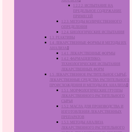
АНАЛИЗА
1.2.2.2. ИСПЫТАНИЕ НА
ПРЕДЕЛЬНОЕ СОДЕРЖАНИЕ
ПРИМЕСЕЙ
1.2.3. МЕТОДЫ КОЛИЧЕСТВЕННОГО
ОПРЕДЕЛЕНИЯ
1.2.4. БИОЛОГИЧЕСКИЕ ИСПЫТАНИЯ
1.3. РЕАКТИВЫ
1.4. ЛЕКАРСТВЕННЫЕ ФОРМЫ И МЕТОДЫ ИХ
АНАЛИЗА
1.4.1. ЛЕКАРСТВЕННЫЕ ФОРМЫ
1.4.2. ФАРМАЦЕВТИКО-
ТЕХНОЛОГИЧЕСКИЕ ИСПЫТАНИЯ
ЛЕКАРСТВЕННЫХ ФОРМ
1.5. ЛЕКАРСТВЕННОЕ РАСТИТЕЛЬНОЕ СЫРЬЁ,
ЛЕКАРСТВЕННЫЕ СРЕДСТВА РАСТИТЕЛЬНОГО
ПРОИСХОЖДЕНИЯ И МЕТОДЫ ИХ АНАЛИЗА
1.5.1. МОРФОЛОГИЧЕСКИЕ ГРУППЫ
ЛЕКАРСТВЕННОГО РАСТИТЕЛЬНОГО
СЫРЬЯ
1.5.2. МАСЛА ДЛЯ ПРОИЗВОДСТВА И
ИЗГОТОВЛЕНИЯ ЛЕКАРСТВЕННЫХ
ПРЕПАРАТОВ
1.5.3. МЕТОДЫ АНАЛИЗА
ЛЕКАРСТВЕННОГО РАСТИТЕЛЬНОГО