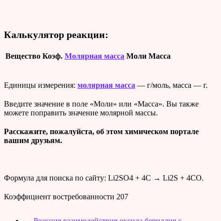
Калькулятор реакции:
Вещество
Коэф.
Молярная масса
Моли
Масса
Единицы измерения:
молярная масса
— г/моль, масса — г.
Введите значение в поле «Моли» или «Масса». Вы также
можете поправить значение молярной массы.
Расскажите, пожалуйста, об этом химическом портале
вашим друзьям.
Формула для поиска по сайту: Li2SO4 + 4C → Li2S + 4CO.
Коэффициент востребованности
207
←
Реакция взаимодействия оксида бериллия с