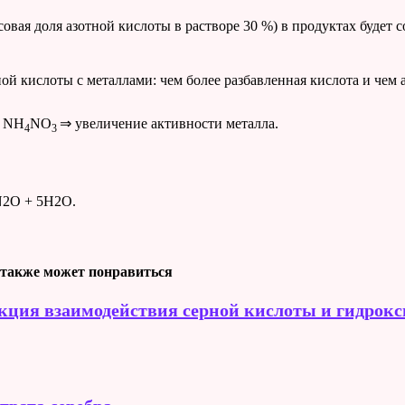
совая доля азотной кислоты в растворе 30 %) в продуктах будет 
ой кислоты с металлами: чем более разбавленная кислота и чем
 NH
NO
⇒ увеличение активности металла.
4
3
N2O + 5H2O.
также может понравиться
кция взаимодействия серной кислоты и гидрокс