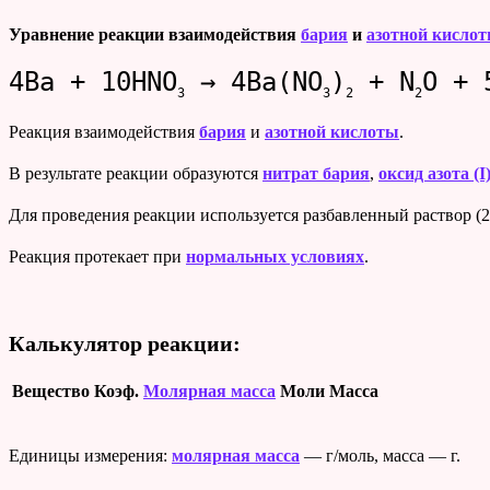
Уравнение реакции взаимодействия
бария
и
азотной кисло
4Ba + 10HNO
→ 4Ba(NO
)
+ N
O + 
3
3
2
2
Реакция взаимодействия
бария
и
азотной кислоты
.
В результате реакции образуются
нитрат бария
,
оксид азота (I
Для проведения реакции используется разбавленный раствор (
Реакция протекает при
нормальных условиях
.
Калькулятор реакции:
Вещество
Коэф.
Молярная масса
Моли
Масса
Единицы измерения:
молярная масса
— г/моль, масса — г.