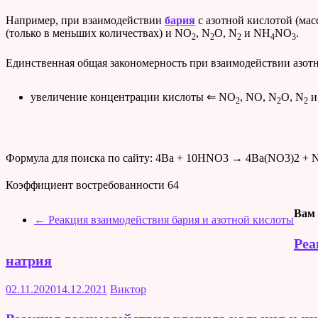
Например, при взаимодействии
бария
с азотной кислотой (мас
(только в меньших количествах) и NO
, N
O, N
и NH
NO
.
2
2
2
4
3
Единственная общая закономерность при взаимодействии азотн
увеличение концентрации кислоты ⇐ NO
, NO, N
O, N
и
2
2
2
Формула для поиска по сайту: 4Ba + 10HNO3 → 4Ba(NO3)2 + 
Коэффициент востребованности
64
Вам 
←
Реакция взаимодействия бария и азотной кислоты
Реа
натрия
02.11.2020
14.12.2021
Виктор