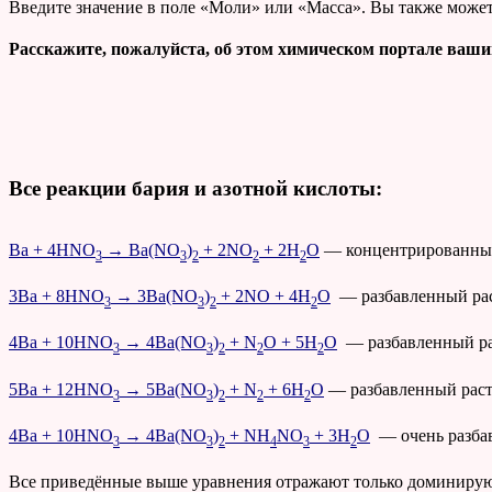
Введите значение в поле «Моли» или «Масса». Вы также может
Расскажите, пожалуйста, об этом химическом портале ваши
Все реакции бария и азотной кислоты:
Ba + 4HNO
→ Ba(NO
)
+ 2NO
+ 2H
O
— концентрированный 
3
3
2
2
2
3Ba + 8HNO
→ 3Ba(NO
)
+ 2NO + 4H
O
— разбавленный раст
3
3
2
2
4Ba + 10HNO
→ 4Ba(NO
)
+ N
O + 5H
O
— разбавленный рас
3
3
2
2
2
5Ba + 12HNO
→ 5Ba(NO
)
+ N
+ 6H
O
— разбавленный раств
3
3
2
2
2
4Ba + 10HNO
→ 4Ba(NO
)
+ NH
NO
+ 3H
O
— очень разбав
3
3
2
4
3
2
Все приведённые выше уравнения отражают только доминирующи