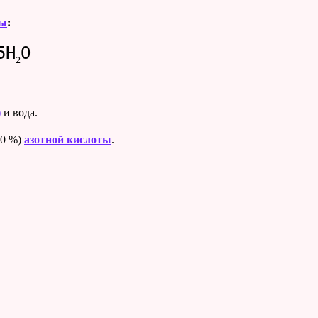
ты
:
5H
O
2
)
и вода.
20 %)
азотной кислоты
.