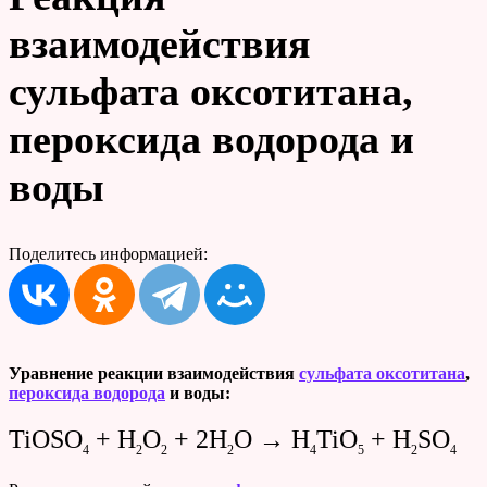
взаимодействия
сульфата оксотитана,
пероксида водорода и
воды
Поделитесь информацией:
Уравнение реакции взаимодействия
сульфата оксотитана
,
пероксида водорода
и воды:
TiOSO
+ H
O
+ 2H
O → H
TiO
+ H
SO
4
2
2
2
4
5
2
4