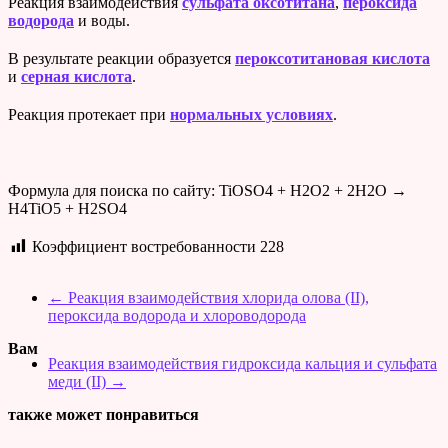
Реакция взаимодействия
сульфата оксотитана
,
пероксида
водорода
и воды.
В результате реакции образуется
пероксотитановая кислота
и
серная кислота
.
Реакция протекает при
нормальных условиях
.
Формула для поиска по сайту: TiOSO4 + H2O2 + 2H2O →
H4TiO5 + H2SO4
Коэффициент востребованности
228
←
Реакция взаимодействия хлорида олова (II),
пероксида водорода и хлороводорода
Вам
Реакция взаимодействия гидроксида кальция и сульфата
меди (II)
→
также может понравиться