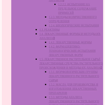
АНАЛИЗА
1.2.2.2. ИСПЫТАНИЕ НА
ПРЕДЕЛЬНОЕ СОДЕРЖАНИЕ
ПРИМЕСЕЙ
1.2.3. МЕТОДЫ КОЛИЧЕСТВЕННОГО
ОПРЕДЕЛЕНИЯ
1.2.4. БИОЛОГИЧЕСКИЕ ИСПЫТАНИЯ
1.3. РЕАКТИВЫ
1.4. ЛЕКАРСТВЕННЫЕ ФОРМЫ И МЕТОДЫ ИХ
АНАЛИЗА
1.4.1. ЛЕКАРСТВЕННЫЕ ФОРМЫ
1.4.2. ФАРМАЦЕВТИКО-
ТЕХНОЛОГИЧЕСКИЕ ИСПЫТАНИЯ
ЛЕКАРСТВЕННЫХ ФОРМ
1.5. ЛЕКАРСТВЕННОЕ РАСТИТЕЛЬНОЕ СЫРЬЁ,
ЛЕКАРСТВЕННЫЕ СРЕДСТВА РАСТИТЕЛЬНОГО
ПРОИСХОЖДЕНИЯ И МЕТОДЫ ИХ АНАЛИЗА
1.5.1. МОРФОЛОГИЧЕСКИЕ ГРУППЫ
ЛЕКАРСТВЕННОГО РАСТИТЕЛЬНОГО
СЫРЬЯ
1.5.2. МАСЛА ДЛЯ ПРОИЗВОДСТВА И
ИЗГОТОВЛЕНИЯ ЛЕКАРСТВЕННЫХ
ПРЕПАРАТОВ
1.5.3. МЕТОДЫ АНАЛИЗА
ЛЕКАРСТВЕННОГО РАСТИТЕЛЬНОГО