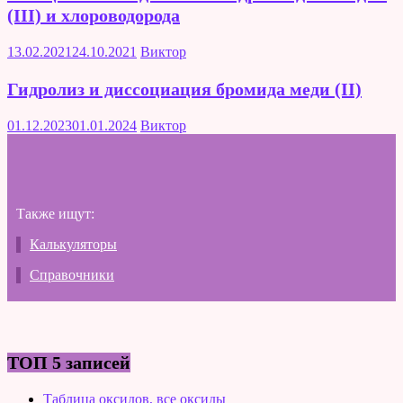
(III) и хлороводорода
13.02.2021
24.10.2021
Виктор
Гидролиз и диссоциация бромида меди (II)
01.12.2023
01.01.2024
Виктор
Также ищут:
Калькуляторы
Справочники
ТОП 5 записей
Таблица оксидов, все оксиды