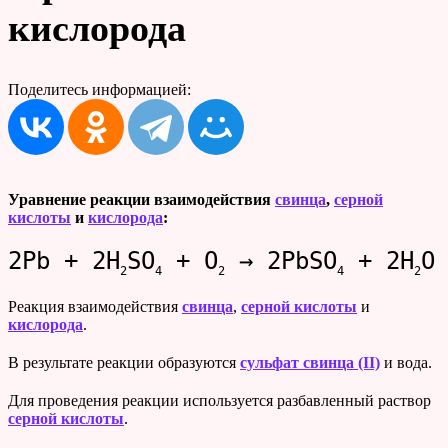
кислорода
Поделитесь информацией:
Уравнение реакции взаимодействия
свинца
,
серной
кислоты
и
кислорода
:
2Pb + 2H
SO
+ O
→ 2PbSO
+ 2H
O
2
4
2
4
2
Реакция взаимодействия
свинца
,
серной кислоты
и
кислорода
.
В результате реакции образуются
сульфат свинца (II)
и вода.
Для проведения реакции используется разбавленный раствор
серной кислоты
.