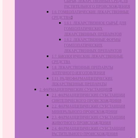
СЫРЬЯ, ЛЕКАРСТВЕННЫХ СРЕДСТВ
РАСТИТЕЛЬНОГО ПРОИСХОЖДЕНИЯ
1.6. ГОМЕОПАТИЧЕСКИЕ ЛЕКАРСТВЕННЫЕ
СРЕДСТВА
1.6.1. ЛЕКАРСТВЕННОЕ СЫРЬЁ ДЛЯ
ГОМЕОПАТИЧЕСКИХ
ЛЕКАРСТВЕННЫХ ПРЕПАРАТОВ
1.6.2. ЛЕКАРСТВЕННЫЕ ФОРМЫ
ГОМЕОПАТИЧЕСКИХ
ЛЕКАРСТВЕННЫХ ПРЕПАРАТОВ
1.7. БИОЛОГИЧЕСКИЕ ЛЕКАРСТВЕННЫЕ
СРЕДСТВА
1.8. ЛЕКАРСТВЕННЫЕ ПРЕПАРАТЫ
АПТЕЧНОГО ИЗГОТОВЛЕНИЯ
1.11. РАДИОФАРМАЦЕВТИЧЕСКИЕ
ЛЕКАРСТВЕННЫЕ ПРЕПАРАТЫ
2. ФАРМАЦЕВТИЧЕСКИЕ СУБСТАНЦИИ
2.1. ФАРМАЦЕВТИЧЕСКИЕ СУБСТАНЦИИ
СИНТЕТИЧЕСКОГО ПРОИСХОЖДЕНИЯ
2.2. ФАРМАЦЕВТИЧЕСКИЕ СУБСТАНЦИИ
МИНЕРАЛЬНОГО ПРОИСХОЖДЕНИЯ
2.3. ФАРМАЦЕВТИЧЕСКИЕ СУБСТАНЦИИ
ЖИВОТНОГО ПРОИСХОЖДЕНИЯ
2.4. ФАРМАЦЕВТИЧЕСКИЕ СУБСТАНЦИИ
РАСТИТЕЛЬНОГО ПРОИСХОЖДЕНИЯ