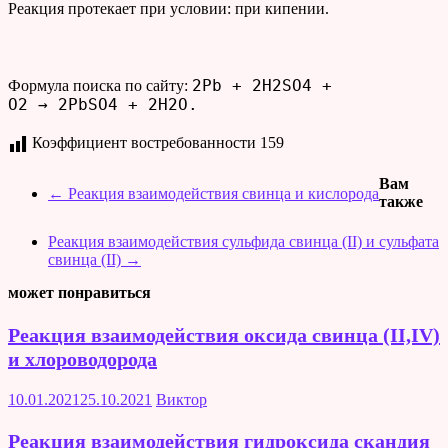
Реакция протекает при условии: при кипении.
2Pb + 2H2SO4 +
Формула поиска по сайту:
O2 → 2PbSO4 + 2H2O.
Коэффициент востребованности
159
Вам
←
Реакция взаимодействия свинца и кислорода
также
Реакция взаимодействия сульфида свинца (II) и сульфата
свинца (II)
→
может понравиться
Реакция взаимодействия оксида свинца (II,IV)
и хлороводорода
10.01.2021
25.10.2021
Виктор
Реакция взаимодействия гидроксида скандия