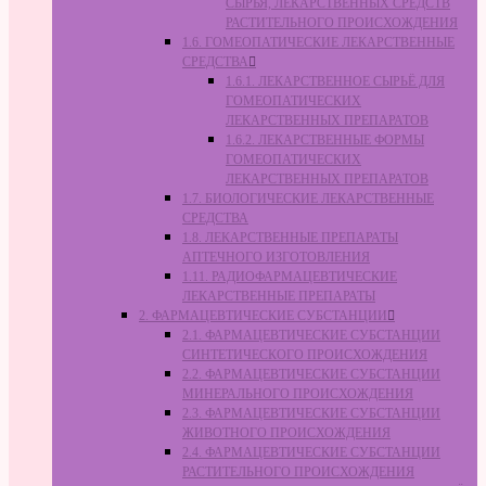
СЫРЬЯ, ЛЕКАРСТВЕННЫХ СРЕДСТВ
РАСТИТЕЛЬНОГО ПРОИСХОЖДЕНИЯ
1.6. ГОМЕОПАТИЧЕСКИЕ ЛЕКАРСТВЕННЫЕ
СРЕДСТВА
1.6.1. ЛЕКАРСТВЕННОЕ СЫРЬЁ ДЛЯ
ГОМЕОПАТИЧЕСКИХ
ЛЕКАРСТВЕННЫХ ПРЕПАРАТОВ
1.6.2. ЛЕКАРСТВЕННЫЕ ФОРМЫ
ГОМЕОПАТИЧЕСКИХ
ЛЕКАРСТВЕННЫХ ПРЕПАРАТОВ
1.7. БИОЛОГИЧЕСКИЕ ЛЕКАРСТВЕННЫЕ
СРЕДСТВА
1.8. ЛЕКАРСТВЕННЫЕ ПРЕПАРАТЫ
АПТЕЧНОГО ИЗГОТОВЛЕНИЯ
1.11. РАДИОФАРМАЦЕВТИЧЕСКИЕ
ЛЕКАРСТВЕННЫЕ ПРЕПАРАТЫ
2. ФАРМАЦЕВТИЧЕСКИЕ СУБСТАНЦИИ
2.1. ФАРМАЦЕВТИЧЕСКИЕ СУБСТАНЦИИ
СИНТЕТИЧЕСКОГО ПРОИСХОЖДЕНИЯ
2.2. ФАРМАЦЕВТИЧЕСКИЕ СУБСТАНЦИИ
МИНЕРАЛЬНОГО ПРОИСХОЖДЕНИЯ
2.3. ФАРМАЦЕВТИЧЕСКИЕ СУБСТАНЦИИ
ЖИВОТНОГО ПРОИСХОЖДЕНИЯ
2.4. ФАРМАЦЕВТИЧЕСКИЕ СУБСТАНЦИИ
РАСТИТЕЛЬНОГО ПРОИСХОЖДЕНИЯ