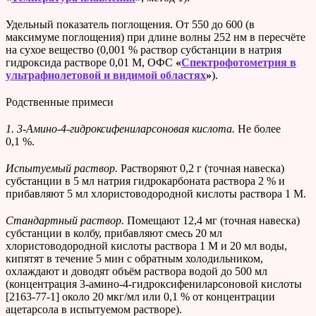
Удельный показатель поглощения. От 550 до 600 (в
максимуме поглощения) при длине волны 252 нм в пересчёте
на сухое вещество (0,001 % раствор субстанции в натрия
гидроксида растворе 0,01 М, ОФС
«
Спектрофотометрия в
ультрафиолетовой и видимой областях
»
).
Родственные примеси
1. 3-Амино-4-гидроксифениларсоновая кислота.
Не более
0,1 %.
Испытуемый раствор.
Растворяют 0,2 г (точная навеска)
субстанции в 5 мл натрия гидрокарбоната раствора 2 % и
прибавляют 5 мл хлористоводородной кислоты раствора 1 М.
Стандартный раствор.
Помещают 12,4 мг (точная навеска)
субстанции в колбу, прибавляют смесь 20 мл
хлористоводородной кислоты раствора 1 М и 20 мл воды,
кипятят в течение 5 мин с обратным холодильником,
охлаждают и доводят объём раствора водой до 500 мл
(концентрация 3-амино-4-гидроксифениларсоновой кислоты
[2163-77-1] около 20 мкг/мл или 0,1 % от концентрации
ацетарсола в испытуемом растворе).