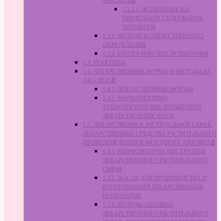
АНАЛИЗА
1.2.2.2. ИСПЫТАНИЕ НА
ПРЕДЕЛЬНОЕ СОДЕРЖАНИЕ
ПРИМЕСЕЙ
1.2.3. МЕТОДЫ КОЛИЧЕСТВЕННОГО
ОПРЕДЕЛЕНИЯ
1.2.4. БИОЛОГИЧЕСКИЕ ИСПЫТАНИЯ
1.3. РЕАКТИВЫ
1.4. ЛЕКАРСТВЕННЫЕ ФОРМЫ И МЕТОДЫ ИХ
АНАЛИЗА
1.4.1. ЛЕКАРСТВЕННЫЕ ФОРМЫ
1.4.2. ФАРМАЦЕВТИКО-
ТЕХНОЛОГИЧЕСКИЕ ИСПЫТАНИЯ
ЛЕКАРСТВЕННЫХ ФОРМ
1.5. ЛЕКАРСТВЕННОЕ РАСТИТЕЛЬНОЕ СЫРЬЁ,
ЛЕКАРСТВЕННЫЕ СРЕДСТВА РАСТИТЕЛЬНОГО
ПРОИСХОЖДЕНИЯ И МЕТОДЫ ИХ АНАЛИЗА
1.5.1. МОРФОЛОГИЧЕСКИЕ ГРУППЫ
ЛЕКАРСТВЕННОГО РАСТИТЕЛЬНОГО
СЫРЬЯ
1.5.2. МАСЛА ДЛЯ ПРОИЗВОДСТВА И
ИЗГОТОВЛЕНИЯ ЛЕКАРСТВЕННЫХ
ПРЕПАРАТОВ
1.5.3. МЕТОДЫ АНАЛИЗА
ЛЕКАРСТВЕННОГО РАСТИТЕЛЬНОГО