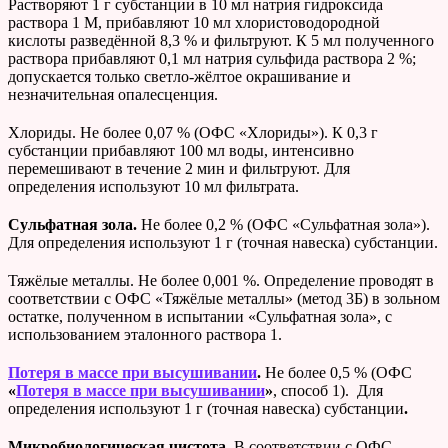
Растворяют
1 г субстанции в 10 мл натрия гидроксида
раствора 1 М, прибавляют 10 мл хлористоводородной
кислоты разведённой 8,3 % и фильтруют. К 5 мл полученного
раствора прибавляют 0,1 мл натрия сульфида раствора 2 %;
допускается только светло-жёлтое окрашивание и
незначительная опалесценция.
Хлориды. Не более 0,07 % (ОФС «Хлориды»). К 0,3 г
субстанции прибавляют 100 мл воды, интенсивно
перемешивают в течение 2 мин и фильтруют. Для
определения используют 10 мл фильтрата.
Сульфатная зола.
Не более 0,2 % (ОФС «Сульфатная зола»).
Для определения используют 1 г (точная навеска) субстанции.
Тяжёлые металлы. Не более 0,001 %. Определение проводят в
соответствии с ОФС «Тяжёлые металлы» (метод 3Б) в зольном
остатке, полученном в испытании «Сульфатная зола», с
использованием эталонного раствора 1.
Потеря в массе при высушивании
.
Не более 0,5 % (ОФС
«
Потеря в массе при высушивании
»
, способ 1). Для
определения используют 1 г (точная навеска) субстанции
.
Микробиологическая чистота
. В соответствии с
ОФС