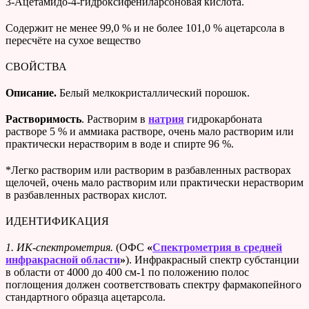
3-Ацетамидо-4-гидроксифениларсоновая кислота.
Содержит не менее 99,0 % и не более 101,0 % ацетарсола в
пересчёте на сухое вещество
СВОЙСТВА
Описание.
Белый мелкокристаллический порошок.
Растворимость
. Растворим в
натрия
гидрокарбоната
растворе 5 % и аммиака растворе, очень мало растворим или
практически нерастворим в воде и спирте 96 %.
*Легко растворим или растворим в разбавленных растворах
щелочей, очень мало растворим или практически нерастворим
в разбавленных растворах кислот.
ИДЕНТИФИКАЦИЯ
1. ИК-спектрометрия.
(ОФС
«
Спектрометрия в средней
инфракрасной области
»
). Инфракрасный спектр субстанции
в области от 4000 до 400 см-1 по положению полос
поглощения должен соответствовать спектру фармакопейного
стандартного образца ацетарсола.