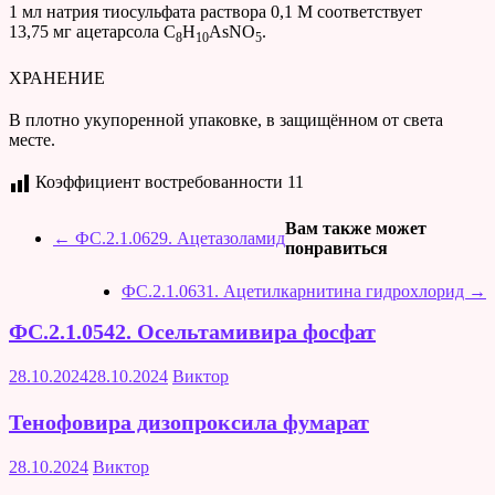
1 мл натрия тиосульфата раствора 0,1 М соответствует
13,75 мг ацетарсола C
H
AsNO
.
8
10
5
ХРАНЕНИЕ
В плотно укупоренной упаковке, в защищённом от света
месте.
Коэффициент востребованности
11
Вам также может
←
ФС.2.1.0629. Ацетазоламид
понравиться
ФС.2.1.0631. Ацетилкарнитина гидрохлорид
→
ФС.2.1.0542. Осельтамивира фосфат
28.10.2024
28.10.2024
Виктор
Тенофовира дизопроксила фумарат
28.10.2024
Виктор