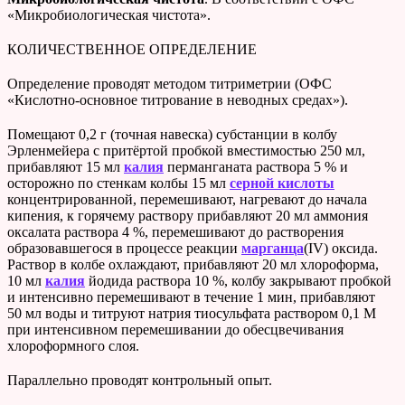
«Микробиологическая чистота».
КОЛИЧЕСТВЕННОЕ ОПРЕДЕЛЕНИЕ
Определение проводят методом титриметрии (ОФС
«Кислотно-основное титрование в неводных средах»).
Помещают 0,2 г (точная навеска) субстанции в колбу
Эрленмейера с притёртой пробкой вместимостью 250 мл,
прибавляют 15 мл
калия
перманганата раствора 5 % и
осторожно по стенкам колбы 15 мл
серной кислоты
концентрированной, перемешивают, нагревают до начала
кипения, к горячему раствору прибавляют 20 мл аммония
оксалата раствора 4 %, перемешивают до растворения
образовавшегося в процессе реакции
марганца
(IV) оксида.
Раствор в колбе охлаждают, прибавляют 20 мл хлороформа,
10 мл
калия
йодида раствора 10 %, колбу закрывают пробкой
и интенсивно перемешивают в течение 1 мин, прибавляют
50 мл воды и титруют натрия тиосульфата раствором 0,1 М
при интенсивном перемешивании до обесцвечивания
хлороформного слоя.
Параллельно проводят контрольный опыт.