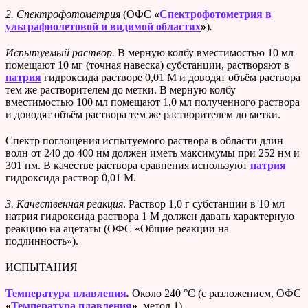
2. Спектрофотометрия
(ОФС
«
Спектрофотометрия в
ультрафиолетовой и видимой областях
»
)
.
Испытуемый раствор.
В мерную колбу вместимостью 10 мл
помещают 10 мг (точная навеска) субстанции, растворяют в
натрия
гидроксида растворе 0,01 М и доводят объём раствора
тем же растворителем до метки. В мерную колбу
вместимостью 100 мл помещают 1,0 мл полученного раствора
и доводят объём раствора тем же растворителем до метки.
Cпектр поглощения испытуемого раствора в области длин
волн от 240 до 400 нм должен иметь максимумы при 252 нм и
301 нм. В качестве раствора сравнения используют
натрия
гидроксида раствор 0,01 М.
3.
Качественная реакция
. Раствор 1,0 г субстанции в 10 мл
натрия гидроксида раствора 1 М должен давать характерную
реакцию на ацетаты (ОФС «Общие реакции на
подлинность»).
ИСПЫТАНИЯ
Температура плавления
.
Около 240 °С (с разложением, ОФС
«
Температура плавления
»
, метод 1).