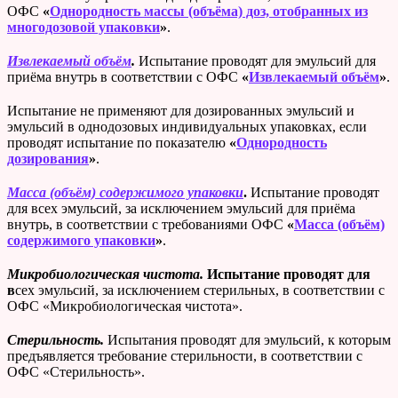
ОФС
«
Однородность массы (объёма) доз, отобранных из
многодозовой упаковки
»
.
Извлекаемый объём
.
Испытание проводят для эмульсий для
приёма внутрь в соответствии с ОФС
«
Извлекаемый объём
»
.
Испытание не применяют для дозированных эмульсий и
эмульсий в однодозовых индивидуальных упаковках, если
проводят испытание по показателю
«
Однородность
дозирования
»
.
Масса (объём) содержимого упаковки
.
Испытание проводят
для всех эмульсий, за исключением эмульсий для приёма
внутрь, в соответствии с требованиями ОФС
«
Масса (объём)
содержимого упаковки
»
.
Микробиологическая чистота.
Испытание проводят для
в
сех эмульсий, за исключением стерильных, в соответствии с
ОФС «Микробиологическая чистота».
Стерильность.
Испытания проводят для эмульсий, к которым
предъявляется требование стерильности, в соответствии с
ОФС «Стерильность».