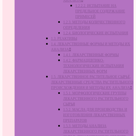
АНАЛИЗА
1.2.2.2. ИСПЫТАНИЕ НА
ПРЕДЕЛЬНОЕ СОДЕРЖАНИЕ
ПРИМЕСЕЙ
1.2.3. МЕТОДЫ КОЛИЧЕСТВЕННОГО
ОПРЕДЕЛЕНИЯ
1.2.4. БИОЛОГИЧЕСКИЕ ИСПЫТАНИЯ
1.3. РЕАКТИВЫ
1.4. ЛЕКАРСТВЕННЫЕ ФОРМЫ И МЕТОДЫ ИХ
АНАЛИЗА
1.4.1. ЛЕКАРСТВЕННЫЕ ФОРМЫ
1.4.2. ФАРМАЦЕВТИКО-
ТЕХНОЛОГИЧЕСКИЕ ИСПЫТАНИЯ
ЛЕКАРСТВЕННЫХ ФОРМ
1.5. ЛЕКАРСТВЕННОЕ РАСТИТЕЛЬНОЕ СЫРЬЁ,
ЛЕКАРСТВЕННЫЕ СРЕДСТВА РАСТИТЕЛЬНОГО
ПРОИСХОЖДЕНИЯ И МЕТОДЫ ИХ АНАЛИЗА
1.5.1. МОРФОЛОГИЧЕСКИЕ ГРУППЫ
ЛЕКАРСТВЕННОГО РАСТИТЕЛЬНОГО
СЫРЬЯ
1.5.2. МАСЛА ДЛЯ ПРОИЗВОДСТВА И
ИЗГОТОВЛЕНИЯ ЛЕКАРСТВЕННЫХ
ПРЕПАРАТОВ
1.5.3. МЕТОДЫ АНАЛИЗА
ЛЕКАРСТВЕННОГО РАСТИТЕЛЬНОГО