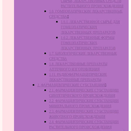
СЫРЬЯ, ЛЕКАРСТВЕННЫХ СРЕДСТВ
РАСТИТЕЛЬНОГО ПРОИСХОЖДЕНИЯ
1.6. ГОМЕОПАТИЧЕСКИЕ ЛЕКАРСТВЕННЫЕ
СРЕДСТВА
1.6.1. ЛЕКАРСТВЕННОЕ СЫРЬЁ ДЛЯ
ГОМЕОПАТИЧЕСКИХ
ЛЕКАРСТВЕННЫХ ПРЕПАРАТОВ
1.6.2. ЛЕКАРСТВЕННЫЕ ФОРМЫ
ГОМЕОПАТИЧЕСКИХ
ЛЕКАРСТВЕННЫХ ПРЕПАРАТОВ
1.7. БИОЛОГИЧЕСКИЕ ЛЕКАРСТВЕННЫЕ
СРЕДСТВА
1.8. ЛЕКАРСТВЕННЫЕ ПРЕПАРАТЫ
АПТЕЧНОГО ИЗГОТОВЛЕНИЯ
1.11. РАДИОФАРМАЦЕВТИЧЕСКИЕ
ЛЕКАРСТВЕННЫЕ ПРЕПАРАТЫ
2. ФАРМАЦЕВТИЧЕСКИЕ СУБСТАНЦИИ
2.1. ФАРМАЦЕВТИЧЕСКИЕ СУБСТАНЦИИ
СИНТЕТИЧЕСКОГО ПРОИСХОЖДЕНИЯ
2.2. ФАРМАЦЕВТИЧЕСКИЕ СУБСТАНЦИИ
МИНЕРАЛЬНОГО ПРОИСХОЖДЕНИЯ
2.3. ФАРМАЦЕВТИЧЕСКИЕ СУБСТАНЦИИ
ЖИВОТНОГО ПРОИСХОЖДЕНИЯ
2.4. ФАРМАЦЕВТИЧЕСКИЕ СУБСТАНЦИИ
РАСТИТЕЛЬНОГО ПРОИСХОЖДЕНИЯ