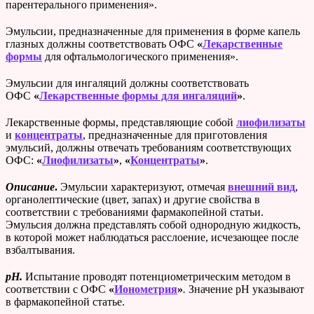
парентерального применения».
Эмульсии, предназначенные для применения в форме капель
глазных должны соответствовать ОФС
«
Лекарственные
формы
для офтальмологического применения».
Эмульсии для ингаляций должны соответствовать
ОФС
«
Лекарственные формы для ингаляций
»
.
Лекарственные формы, представляющие собой
лиофилизаты
и
концентраты
, предназначенные для приготовления
эмульсий, должны отвечать требованиям соответствующих
ОФС:
«
Лиофилизаты
»
,
«
Концентраты
»
.
Описание
.
Эмульсии характеризуют, отмечая
внешний вид
,
органолептические (цвет, запах) и другие свойства в
соответствии с требованиями фармакопейной статьи.
Эмульсия должна представлять собой однородную жидкость,
в которой может наблюдаться расслоение, исчезающее после
взбалтывания.
pH
.
Испытание проводят потенциометрическим методом в
соответствии с ОФС
«
Ионометрия
»
.
Значение рН указывают
в фармакопейной статье.