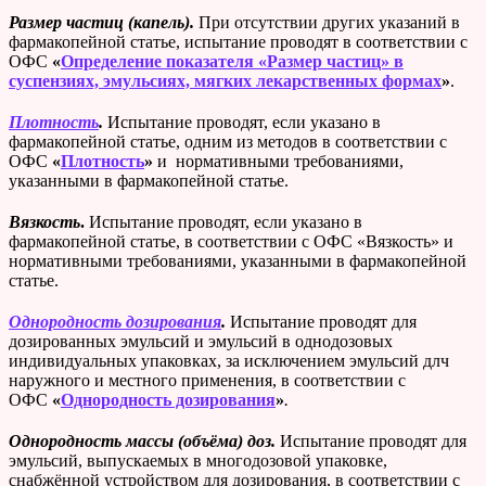
Размер частиц (капель).
При отсутствии других указаний в
фармакопейной статье, испытание проводят в соответствии с
ОФС
«
Определение показателя «Размер частиц» в
суспензиях, эмульсиях, мягких лекарственных формах
»
.
Плотность
.
Испытание проводят, если указано в
фармакопейной статье, одним из методов в соответствии с
ОФС
«
Плотность
»
и нормативными требованиями,
указанными в фармакопейной статье.
Вязкость
.
Испытание проводят, если указано в
фармакопейной статье, в соответствии с ОФС «Вязкость» и
нормативными требованиями, указанными в фармакопейной
статье.
Однородность дозирования
.
Испытание проводят для
дозированных эмульсий и эмульсий в однодозовых
индивидуальных упаковках, за исключением эмульсий длч
наружного и местного применения, в соответствии с
ОФС
«
Однородность дозирования
»
.
Однородность массы (объёма) доз.
Испытание проводят для
эмульсий, выпускаемых в многодозовой упаковке,
снабжённой устройством для дозирования, в соответствии с