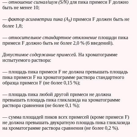
—
отношение сигнал/шум (
S
/
N
)
для пика примеси F должно
быть не менее 10;
— фактор асимметрии пика (
A
)
примеси F
должен быть не
S
более 1,8;
—
относительное стандартное отклонение
площади пика
примеси F должно быть не более 2,0 % (6 введений).
Допустимое содержание примесей.
На хроматограмме
испытуемого раствора:
— площадь пика примеси F не должна превышать площадь
пика примеси F на хроматограмме раствора стандартного
образца примеси F (не более 0,15 %);
— площадь пика любой другой примеси не должна
превышать площадь пика гликлазида на хроматограмме
раствора сравнения (не более 0,1 %);
— сумма площадей пиков всех примесей (кроме примеси F)
не должна превышать двукратную площадь пика гликлазида
на хроматограмме раствора сравнения (не более 0,2 %).