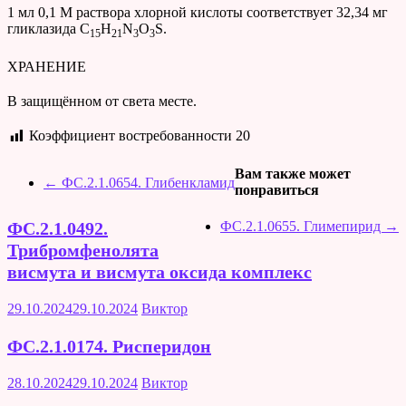
1 мл 0,1 М раствора хлорной кислоты соответствует 32,34 мг
гликлазида C
H
N
O
S.
15
21
3
3
ХРАНЕНИЕ
В защищённом от света месте.
Коэффициент востребованности
20
Вам также может
←
ФС.2.1.0654. Глибенкламид
понравиться
ФС.2.1.0655. Глимепирид
→
ФС.2.1.0492.
Трибромфенолята
висмута и висмута оксида комплекс
29.10.2024
29.10.2024
Виктор
ФС.2.1.0174. Рисперидон
28.10.2024
29.10.2024
Виктор