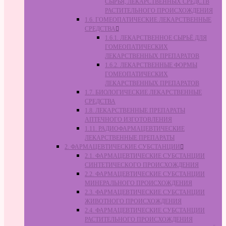
СЫРЬЯ, ЛЕКАРСТВЕННЫХ СРЕДСТВ
РАСТИТЕЛЬНОГО ПРОИСХОЖДЕНИЯ
1.6. ГОМЕОПАТИЧЕСКИЕ ЛЕКАРСТВЕННЫЕ
СРЕДСТВА
1.6.1. ЛЕКАРСТВЕННОЕ СЫРЬЁ ДЛЯ
ГОМЕОПАТИЧЕСКИХ
ЛЕКАРСТВЕННЫХ ПРЕПАРАТОВ
1.6.2. ЛЕКАРСТВЕННЫЕ ФОРМЫ
ГОМЕОПАТИЧЕСКИХ
ЛЕКАРСТВЕННЫХ ПРЕПАРАТОВ
1.7. БИОЛОГИЧЕСКИЕ ЛЕКАРСТВЕННЫЕ
СРЕДСТВА
1.8. ЛЕКАРСТВЕННЫЕ ПРЕПАРАТЫ
АПТЕЧНОГО ИЗГОТОВЛЕНИЯ
1.11. РАДИОФАРМАЦЕВТИЧЕСКИЕ
ЛЕКАРСТВЕННЫЕ ПРЕПАРАТЫ
2. ФАРМАЦЕВТИЧЕСКИЕ СУБСТАНЦИИ
2.1. ФАРМАЦЕВТИЧЕСКИЕ СУБСТАНЦИИ
СИНТЕТИЧЕСКОГО ПРОИСХОЖДЕНИЯ
2.2. ФАРМАЦЕВТИЧЕСКИЕ СУБСТАНЦИИ
МИНЕРАЛЬНОГО ПРОИСХОЖДЕНИЯ
2.3. ФАРМАЦЕВТИЧЕСКИЕ СУБСТАНЦИИ
ЖИВОТНОГО ПРОИСХОЖДЕНИЯ
2.4. ФАРМАЦЕВТИЧЕСКИЕ СУБСТАНЦИИ
РАСТИТЕЛЬНОГО ПРОИСХОЖДЕНИЯ