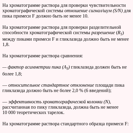
На хроматограмме раствора для проверки чувствительности
хроматографической системы
отношение сигнал/шум (
S
/
N
)
для
пика примеси F должно быть не менее 10.
На хроматограмме раствора для проверки разделительной
способности хроматографической системы
разрешение
(
R
)
S
между пиками примеси F и гликлазида должно быть не менее
1,8.
На хроматограмме раствора сравнения:
— фактор асимметрии пика (
A
)
гликлазида
должен быть не
S
более 1,8;
—
относительное стандартное отклонение
площади пика
гликлазида должно быть не более 2,0 % (6 введений);
—
эффективность хроматографической колонки (
N
)
,
рассчитанная по пику гликлазида, должна быть не менее
10 000 теоретических тарелок.
На хроматограмме раствора стандартного образца примеси F: