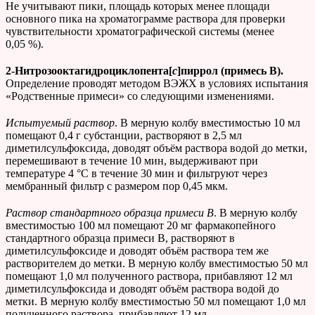
Не учитывают пики, площадь которых менее площади
основного пика на хроматограмме раствора для проверки
чувствительности хроматографической системы (менее
0,05 %).
2-Нитрозооктагидроциклопента[
c
]пиррол (примесь
B
).
Определение проводят методом ВЭЖХ в условиях испытания
«Родственные примеси» со следующими изменениями.
Испытуемый раствор
. В мерную колбу вместимостью 10 мл
помещают 0,4 г субстанции, растворяют в 2,5 мл
диметилсульфоксида, доводят объём раствора водой до метки,
перемешивают в течение 10 мин, выдерживают при
температуре 4 °С в течение 30 мин и фильтруют через
мембранный фильтр с размером пор 0,45 мкм.
Раствор стандартного образца примеси В
. В мерную колбу
вместимостью 100 мл помещают 20 мг фармакопейного
стандартного образца примеси В, растворяют в
диметилсульфоксиде и доводят объём раствора тем же
растворителем до метки. В мерную колбу вместимостью 50 мл
помещают 1,0 мл полученного раствора, прибавляют 12 мл
диметилсульфоксида и доводят объём раствора водой до
метки. В мерную колбу вместимостью 50 мл помещают 1,0 мл
полученного раствора, прибавляют 12 мл