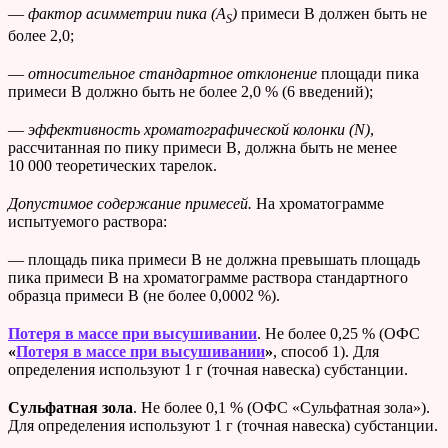
—
фактор асимметрии
пика (
A
)
примеси В должен быть не
S
более 2,0;
—
относительное стандартное отклонение
площади пика
примеси В должно быть не более 2,0 % (6 введений);
—
эффективность хроматографической колонки (N)
,
рассчитанная по пику примеси В, должна быть не менее
10 000 теоретических тарелок.
Допустимое содержание примесей.
На хроматограмме
испытуемого раствора:
— площадь пика примеси В не должна превышать площадь
пика примеси В на хроматограмме раствора стандартного
образца примеси В (не более 0,0002 %).
Потеря в массе при высушивании
. Не более 0,25 % (ОФС
«
Потеря в массе при высушивании
»
, способ 1). Для
определения используют 1 г (точная навеска) субстанции.
Сульфатная зола
. Не более 0,1 % (ОФС «Сульфатная зола»).
Для определения используют 1 г (точная навеска) субстанции.