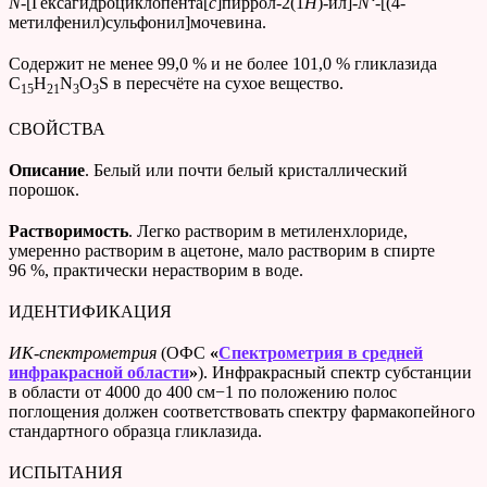
N
-[Гексагидроциклопента[
c
]пиррол-2(1
H
)-ил]-
N
‘
-[(4-
метилфенил)сульфонил]мочевина.
Cодержит не менее 99,0 % и не более 101,0 % гликлазида
C
H
N
O
S в пересчёте на сухое вещество.
15
21
3
3
СВОЙСТВА
Описание
. Белый или почти белый кристаллический
порошок.
Растворимость
. Легко растворим в метиленхлориде,
умеренно растворим в ацетоне, мало растворим в спирте
96 %, практически нерастворим в воде.
ИДЕНТИФИКАЦИЯ
ИК-спектрометрия
(ОФС
«
Спектрометрия в средней
инфракрасной области
»
). Инфракрасный спектр субстанции
в области от 4000 до 400 см−1 по положению полос
поглощения должен соответствовать спектру фармакопейного
стандартного образца гликлазида.
ИСПЫТАНИЯ