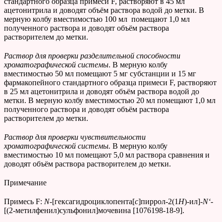
стандартного образца примеси F, растворяют в 45 мл
ацетонитрила и доводят объём раствора водой до метки. В
мерную колбу вместимостью 100 мл помещают 1,0 мл
полученного раствора и доводят объём раствора
растворителем до метки.
Раствор для проверки разделительной способности
хроматографической системы
. В мерную колбу
вместимостью 50 мл помещают 5 мг субстанции и 15 мг
фармакопейного стандартного образца примеси F, растворяют
в 25 мл ацетонитрила и доводят объём раствора водой до
метки. В мерную колбу вместимостью 20 мл помещают 1,0 мл
полученного раствора и доводят объём раствора
растворителем до метки.
Раствор для проверки чувствительности
хроматографической системы.
В мерную колбу
вместимостью 10 мл помещают 5,0 мл раствора сравнения и
доводят объём раствора растворителем до метки.
Примечание
Примесь F:
N
-[гексагидроциклопента[
c
]пиррол-2(1
H
)-ил]-
N
‘
-
[(2-метилфенил)сульфонил]мочевина [1076198-18-9].