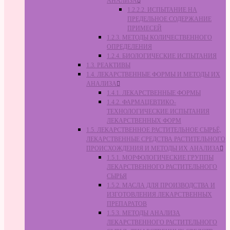
АНАЛИЗА
1.2.2.2. ИСПЫТАНИЕ НА
ПРЕДЕЛЬНОЕ СОДЕРЖАНИЕ
ПРИМЕСЕЙ
1.2.3. МЕТОДЫ КОЛИЧЕСТВЕННОГО
ОПРЕДЕЛЕНИЯ
1.2.4. БИОЛОГИЧЕСКИЕ ИСПЫТАНИЯ
1.3. РЕАКТИВЫ
1.4. ЛЕКАРСТВЕННЫЕ ФОРМЫ И МЕТОДЫ ИХ
АНАЛИЗА
1.4.1. ЛЕКАРСТВЕННЫЕ ФОРМЫ
1.4.2. ФАРМАЦЕВТИКО-
ТЕХНОЛОГИЧЕСКИЕ ИСПЫТАНИЯ
ЛЕКАРСТВЕННЫХ ФОРМ
1.5. ЛЕКАРСТВЕННОЕ РАСТИТЕЛЬНОЕ СЫРЬЁ,
ЛЕКАРСТВЕННЫЕ СРЕДСТВА РАСТИТЕЛЬНОГО
ПРОИСХОЖДЕНИЯ И МЕТОДЫ ИХ АНАЛИЗА
1.5.1. МОРФОЛОГИЧЕСКИЕ ГРУППЫ
ЛЕКАРСТВЕННОГО РАСТИТЕЛЬНОГО
СЫРЬЯ
1.5.2. МАСЛА ДЛЯ ПРОИЗВОДСТВА И
ИЗГОТОВЛЕНИЯ ЛЕКАРСТВЕННЫХ
ПРЕПАРАТОВ
1.5.3. МЕТОДЫ АНАЛИЗА
ЛЕКАРСТВЕННОГО РАСТИТЕЛЬНОГО