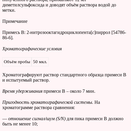
диметилсульфоксида и доводят объём раствора водой до
метки.
Примечание
Примесь В: 2-нитрозооктагидроциклопента[
c
]пиррол [54786-
86-6].
Хроматографические условия
Объём пробы
50 мкл.
Хроматографируют раствор стандартного образца примеси В
и испытуемый раствор.
Время удерживания
примеси В – около 7 мин.
Пригодность хроматографической системы.
На
хроматограмме раствора сравнения:
—
отношение сигнал/шум (
S
/
N
)
для пика примеси В должно
быть не менее 10;