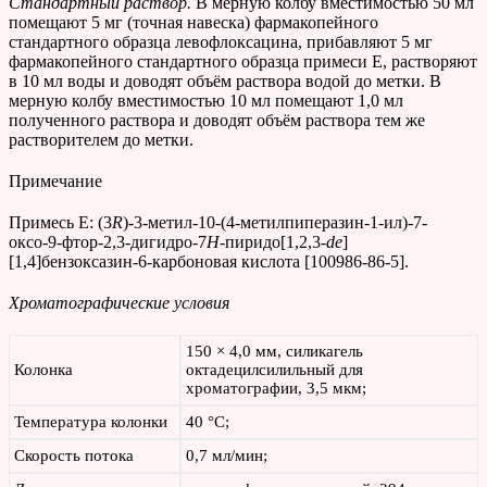
Стандартный раствор.
В мерную колбу вместимостью 50 мл
помещают 5 мг (точная навеска) фармакопейного
стандартного образца левофлоксацина, прибавляют 5 мг
фармакопейного стандартного образца примеси Е, растворяют
в 10 мл воды и доводят объём раствора водой до метки. В
мерную колбу вместимостью 10 мл помещают 1,0 мл
полученного раствора и доводят объём раствора тем же
растворителем до метки.
Примечание
Примесь Е: (3
R
)-3-метил-10-(4-метилпиперазин-1-ил)-7-
оксо-9-фтор-2,3-дигидро-7
H
-пиридо[1,2,3-
de
]
[1,4]бензоксазин-6-карбоновая кислота [100986-86-5].
Хроматографические условия
150 × 4,0 мм, силикагель
Колонка
октадецилсилильный для
хроматографии, 3,5 мкм;
Температура колонки
40 °С;
Скорость потока
0,7 мл/мин;