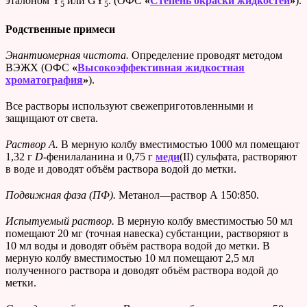
эталоном Y
или GY
. (ОФС
«
Степень окраски жидкостей
»
).
5
5
Родственные примеси
Энантиомерная чистота.
Определение проводят методом
ВЭЖХ (ОФС
«
Высокоэффективная жидкостная
хроматография
»
).
Все растворы используют свежеприготовленными и
защищают от света.
Раствор А.
В мерную колбу вместимостью
1000 мл помещают
1,32 г
D
-фенилаланина и 0,75 г
меди
(II) сульфата, растворяют
в воде и доводят объём раствора водой до метки.
Подвижная фаза (ПФ).
Метанол—раствор А 150:850.
Испытуемый раствор.
В мерную колбу вместимостью 50 мл
помещают 20 мг (точная навеска) субстанции, растворяют в
10 мл воды и доводят объём раствора водой до метки. В
мерную колбу вместимостью 10 мл помещают 2,5 мл
полученного раствора и доводят объём раствора водой до
метки.