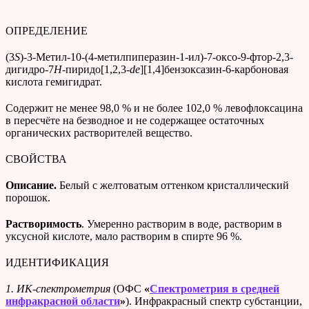
ОПРЕДЕЛЕНИЕ
(3
S
)-3-Метил-10-(4-метилпиперазин-1-ил)-7-оксо-9-фтор-2,3-
дигидро-7
H
-пиридо[1,2,3-
de
][1,4]бензоксазин-6-карбоновая
кислота гемигидрат.
Cодержит не менее 98,0 % и не более 102,0 % левофлоксацина
в пересчёте на безводное и не содержащее остаточных
органических растворителей вещество.
СВОЙСТВА
Описание.
Белый с желтоватым оттенком кристаллический
порошок.
Растворимость
. Умеренно растворим в воде, растворим в
уксусной кислоте, мало растворим в спирте 96 %.
ИДЕНТИФИКАЦИЯ
1. ИК-спектрометрия
(ОФС
«
Спектрометрия в средней
инфракрасной области
»
).
Инфракрасный спектр субстанции,