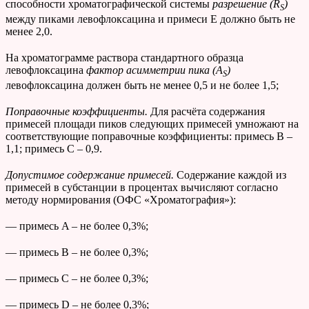
способности хроматографической системы
разрешение (
R
)
S
между пиками левофлоксацина и примеси Е должно быть не
менее 2,0.
На хроматограмме раствора стандартного образца
левофлоксацина
фактор асимметрии
пика
(
A
)
S
левофлоксацина должен быть не менее 0,5 и не более 1,5;
Поправочные коэффициенты.
Для расчёта содержания
примесей площади пиков следующих примесей умножают на
соответствующие поправочные коэффициенты: примесь В –
1,1; примесь С – 0,9.
Допустимое содержание примесей.
Содержание каждой из
примесей в субстанции в процентах вычисляют согласно
методу нормирования (ОФС «Хроматография»):
— примесь A – не более 0,3%;
— примесь B – не более 0,3%;
— примесь C – не более 0,3%;
— примесь D – не более 0,3%;