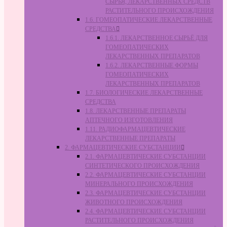
СЫРЬЯ, ЛЕКАРСТВЕННЫХ СРЕДСТВ
РАСТИТЕЛЬНОГО ПРОИСХОЖДЕНИЯ
1.6. ГОМЕОПАТИЧЕСКИЕ ЛЕКАРСТВЕННЫЕ
СРЕДСТВА
1.6.1. ЛЕКАРСТВЕННОЕ СЫРЬЁ ДЛЯ
ГОМЕОПАТИЧЕСКИХ
ЛЕКАРСТВЕННЫХ ПРЕПАРАТОВ
1.6.2. ЛЕКАРСТВЕННЫЕ ФОРМЫ
ГОМЕОПАТИЧЕСКИХ
ЛЕКАРСТВЕННЫХ ПРЕПАРАТОВ
1.7. БИОЛОГИЧЕСКИЕ ЛЕКАРСТВЕННЫЕ
СРЕДСТВА
1.8. ЛЕКАРСТВЕННЫЕ ПРЕПАРАТЫ
АПТЕЧНОГО ИЗГОТОВЛЕНИЯ
1.11. РАДИОФАРМАЦЕВТИЧЕСКИЕ
ЛЕКАРСТВЕННЫЕ ПРЕПАРАТЫ
2. ФАРМАЦЕВТИЧЕСКИЕ СУБСТАНЦИИ
2.1. ФАРМАЦЕВТИЧЕСКИЕ СУБСТАНЦИИ
СИНТЕТИЧЕСКОГО ПРОИСХОЖДЕНИЯ
2.2. ФАРМАЦЕВТИЧЕСКИЕ СУБСТАНЦИИ
МИНЕРАЛЬНОГО ПРОИСХОЖДЕНИЯ
2.3. ФАРМАЦЕВТИЧЕСКИЕ СУБСТАНЦИИ
ЖИВОТНОГО ПРОИСХОЖДЕНИЯ
2.4. ФАРМАЦЕВТИЧЕСКИЕ СУБСТАНЦИИ
РАСТИТЕЛЬНОГО ПРОИСХОЖДЕНИЯ