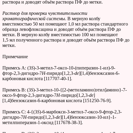
раствора и доводят объём раствора ПФ до метки.
Раствор для проверки чувствительности
хроматографической системы
. В мерную колбу
вместимостью 50 мл помещают 1,0 мл раствора стандартного
образца левофлоксацина и доводят объём раствора ПФ до
метки. В мерную колбу вместимостью 100 мл помещают
1,5 мл полученного раствора и доводят объём раствора ПФ до
метки.
Примечание
Примесь А: (3
S
)-3-метил-7-оксо-10-(пиперазин-1-ил)-9-
фтор-2,3-дигидро-7
H
-пиридо[1,2,3-
de
][1,4]бензоксазин-6-
карбоновая кислота [117707-40-1].
Примесь В: (3
S
)-3-метил-10-{[2-(метиламино)этил]амино}-7-
оксо-9-фтор-2,3-дигидро-7
H
-пиридо[1,2,3-
de
]
[1,4]бензоксазин-6-карбоновая кислота [151250-76-9].
Примесь С: 4-{(3
S
)-6-марбокси-3-метил-7-оксо-9-фтор-2,3-
дигидро-7
H
-пиридо[1,2,3-
de
][1,4]бензоксазин-10-ил}-1-
метилпиперазин-1-оксид [117678-38-3].