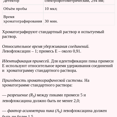
Детектор
спектрофотометрический, 294 нм;
Объём пробы
10 мкл;
Время
хроматографирования
30 мин.
Хроматографируют стандартный раствор и испытуемый
раствор.
Относительное время удерживания соединений.
Левофлоксацин – 1; примесь Е – около 0,91.
Идентификация примесей.
Для идентификации пика примеси
Е используют относительное время удерживания соединений
и
хроматограмму стандартного раствора.
Пригодность хроматографической системы.
На
хроматограмме стандартного раствора:
—
разрешение (
R
)
между пиками примеси 5 и
S
левофлоксацина должно быть не менее 2,0;
—
фактор асимметрии пика (
A
)
левофлоксацина должен
S
быть не более 1,5.