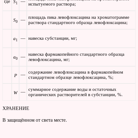
где
—
S
1
испытуемого раствора;
площадь пика левофлоксацина на хроматограмме
—
S
0
раствора стандартного образца левофлоксацина;
—
навеска субстанции, мг;
а
1
навеска фармакопейного стандартного образца
—
а
0
левофлоксацина, мг;
содержание левофлоксацина в фармакопейном
—
Р
стандартном образце левофлоксацина, %;
суммарное содержание воды и остаточных
—
W
органических растворителей в субстанции, %.
ХРАНЕНИЕ
В защищённом от света месте.