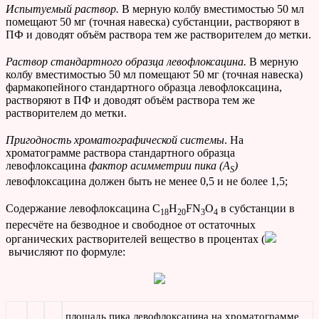
Испытуемый раствор.
В мерную колбу вместимостью 50 мл
помещают 50 мг (точная навеска) субстанции, растворяют в
ПФ и доводят объём раствора тем же растворителем до метки.
Раствор стандартного образца левофлоксацина.
В мерную
колбу вместимостью 50 мл помещают 50 мг (точная навеска)
фармакопейного стандартного образца левофлоксацина,
растворяют в ПФ и доводят объём раствора тем же
растворителем до метки.
Пригодность хроматографической системы
. На
хроматограмме раствора стандартного образца
левофлоксацина
фактор асимметрии пика (
A
)
S
левофлоксацина должен быть не менее 0,5 и не более 1,5;
Содержание левофлоксацина C
H
FN
O
в субстанции в
18
20
3
4
пересчёте на безводное и свободное от остаточных
органических растворителей вещество в процентах (
вычисляют по формуле:
площадь пика левофлоксацина на хроматограмме