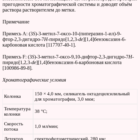
пригодности хроматографической системы и доводят объём
раствора растворителем до метки.
Примечание
Примесь A: (3
S
)-3-метил-7-оксо-10-(пиперазин-1-ил)-9-
фтор-2,3-дигидро-7
H
-пиридо[1,2,3-
de
][1,4]бензоксазин-6-
карбоновая кислота [117707-40-1].
Примесь F: (3
S
)-3-метил-7-оксо-9,10-дифтор-2,3-дигидро-7
H
-
пиридо[1,2,3-
de
][1,4]бензоксазин-6-карбоновая кислота
[100986-89-8].
Хроматографические условия
150 × 4,0 мм, силикагель октадецилсилильный
Колонка
для хроматографии, 3,0 мкм;
Температура
38 °С;
колонки
Скорость
1,0 мл/мин;
потока
Детектор
спектрофотометрический, 280 нм;