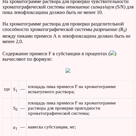
На хроматограмме раствора для проверки чувствительности
хроматографической системы
отношение сигнал/шум (
S
/
N
)
для
пика левофлоксацина должно быть не менее 10.
На хроматограмме раствора для проверки разделительной
способности хроматографической системы
разрешение (
R
)
S
между пиками примеси А и левофлоксацина должно быть не
менее 2,0.
Содержание примеси F в субстанции в процентах (
)
вычисляют по формуле:
площадь пика примеси F на хроматограмме
где
—
S
1
испытуемого раствора;
площадь пика примеси F на хроматограмме
S
—
раствора для проверки пригодности
0
хроматографической системы;
—
навеска субстанции, мг;
а
1