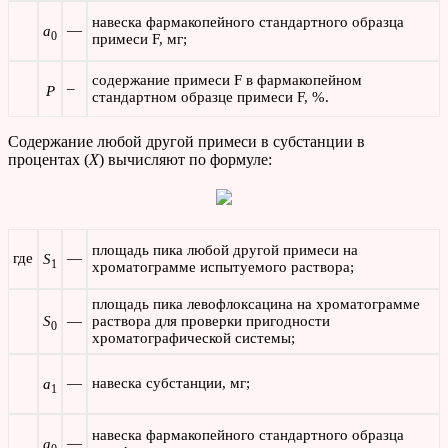
навеска фармакопейного стандартного образца
—
а
0
примеси F, мг;
содержание примеси F в фармакопейном
–
P
стандартном образце примеси F, %.
Содержание любой другой примеси в субстанции в
процентах (
Х
) вычисляют по формуле:
площадь пика любой другой примеси на
где
—
S
1
хроматограмме испытуемого раствора;
площадь пика левофлоксацина на хроматограмме
S
—
раствора для проверки пригодности
0
хроматографической системы;
—
навеска субстанции, мг;
а
1
навеска фармакопейного стандартного образца
—
а