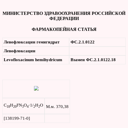
МИНИСТЕРСТВО ЗДРАВООХРАНЕНИЯ РОССИЙСКОЙ
ФЕДЕРАЦИИ
ФАРМАКОПЕЙНАЯ СТАТЬЯ
Левофлоксацин гемигидрат
ФС.2.1.0122
Левофлоксацин
Levofloxacinum hemihydricum
Взамен ФС.2.1.0122.18
C
H
FN
O
·1/
H
O
М.м. 370,38
18
20
3
4
2
2
[138199-71-0]