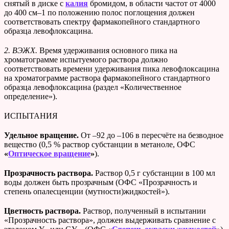
снятый в диске с
калия
бромидом, в области частот от 4000
до 400 см–1 по положению полос поглощения должен
соответствовать спектру фармакопейного стандартного
образца левофлоксацина.
2. ВЭЖХ.
Время удерживания основного пика на
хроматограмме испытуемого раствора должно
соответствовать времени удерживания пика левофлоксацина
на хроматограмме раствора фармакопейного стандартного
образца левофлоксацина (раздел «Количественное
определение»).
ИСПЫТАНИЯ
Удельное вращение.
От –92 до –106 в пересчёте на безводное
вещество (0,5 % раствор субстанции в метаноле, ОФС
«
Оптическое вращение
»
).
Прозрачность раствора.
Раствор 0,5 г субстанции в 100 мл
воды должен быть прозрачным (ОФС «Прозрачность и
степень опалесценции (мутности)жидкостей»).
Цветность раствора.
Раствор, полученный в испытании
«Прозрачность раствора», должен выдерживать сравнение с