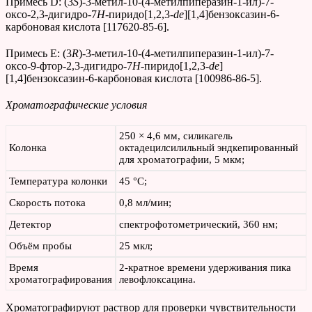
Примесь D: (3
S
)-3-метил-10-(4-метилпиперазин-1-ил)-7-
оксо-2,3-дигидро-7
H
-пиридо[1,2,3-
de
][1,4]бензоксазин-6-
карбоновая кислота [117620-85-6].
Примесь E: (3
R
)-3-метил-10-(4-метилпиперазин-1-ил)-7-
оксо-9-фтор-2,3-дигидро-7
H
-пиридо[1,2,3-
de
]
[1,4]бензоксазин-6-карбоновая кислота [100986-86-5].
Хроматографические условия
250 × 4,6 мм, силикагель
Колонка
октадецилсилильный эндкепированный
для хроматографии, 5 мкм;
Температура колонки
45 °С;
Скорость потока
0,8 мл/мин;
Детектор
спектрофотометрический, 360 нм;
Объём пробы
25 мкл;
Время
2-кратное времени удерживания пика
хроматографирования
левофлоксацина.
Хроматографируют раствор для проверки чувствительности