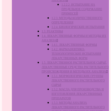
АНАЛИЗА
1.2.2.2. ИСПЫТАНИЕ НА
ПРЕДЕЛЬНОЕ СОДЕРЖАНИЕ
ПРИМЕСЕЙ
1.2.3. МЕТОДЫ КОЛИЧЕСТВЕННОГО
ОПРЕДЕЛЕНИЯ
1.2.4. БИОЛОГИЧЕСКИЕ ИСПЫТАНИЯ
1.3. РЕАКТИВЫ
1.4. ЛЕКАРСТВЕННЫЕ ФОРМЫ И МЕТОДЫ ИХ
АНАЛИЗА
1.4.1. ЛЕКАРСТВЕННЫЕ ФОРМЫ
1.4.2. ФАРМАЦЕВТИКО-
ТЕХНОЛОГИЧЕСКИЕ ИСПЫТАНИЯ
ЛЕКАРСТВЕННЫХ ФОРМ
1.5. ЛЕКАРСТВЕННОЕ РАСТИТЕЛЬНОЕ СЫРЬЁ,
ЛЕКАРСТВЕННЫЕ СРЕДСТВА РАСТИТЕЛЬНОГО
ПРОИСХОЖДЕНИЯ И МЕТОДЫ ИХ АНАЛИЗА
1.5.1. МОРФОЛОГИЧЕСКИЕ ГРУППЫ
ЛЕКАРСТВЕННОГО РАСТИТЕЛЬНОГО
СЫРЬЯ
1.5.2. МАСЛА ДЛЯ ПРОИЗВОДСТВА И
ИЗГОТОВЛЕНИЯ ЛЕКАРСТВЕННЫХ
ПРЕПАРАТОВ
1.5.3. МЕТОДЫ АНАЛИЗА
ЛЕКАРСТВЕННОГО РАСТИТЕЛЬНОГО